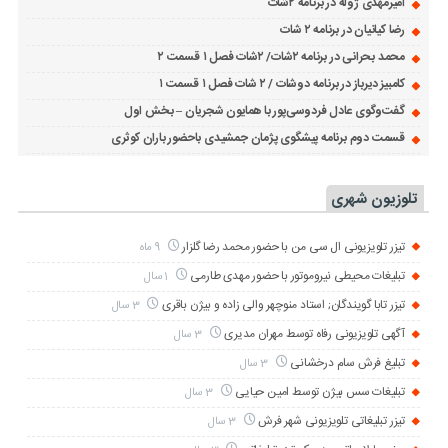
امیرمهدی ژوله در برنامه ۲شات
رضا کیانیان در برنامه ۲ شات
محمد بحرانی در برنامه ۲شات/ ۲شات فصل ۱ قسمت ۲
کامبیز دیرباز در برنامه دوشات / ۲ شات فصل ۱ قسمت ۱
گفت‌وگوی عادل فردوسی‌پور با همایون شجریان – بخش اول
قسمت دوم برنامه پیشگوی پژمان جمشیدی باحضور باران کوثری
تلوزیون شهری
تیزر تلویزیونی ال سی من با حضور محمد رضا گلزار
9 ماه
تبلیغات محیطی نیروموتور با حضور مهدی طارمی
1 سال
تیزر تابا گویندگان; استاد منوچهر والی زاده و بیژن باقری
3 سال
آگهی تلویزیونی رفاه توسط مهران مدیری
3 سال
تبلیغ فرش سام درخشانی
3 سال
تبلیغات سس بیژن توسط امین حیایی
3 سال
تیزر تبلیغاتی تلویزیونی شهر فرش
3 سال