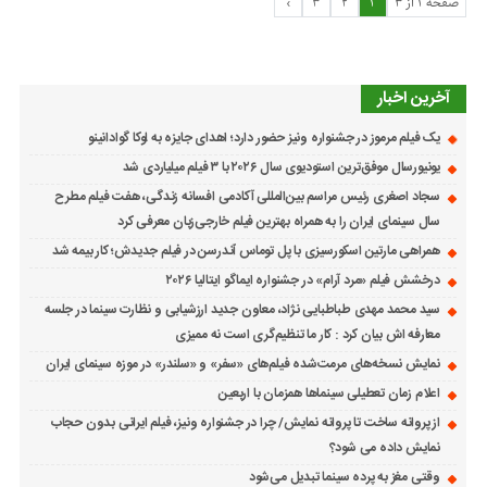
صفحه 1 از 3
1
2
3
›
آخرین اخبار
یک فیلم مرموز در جشنواره ونیز حضور دارد؛ اهدای جایزه به لوکا گوادانینو
یونیورسال موفق‌ترین استودیوی سال ۲۰۲۶ با ۳ فیلم میلیاردی شد
سجاد اصغری رئیس مراسم بین‌المللی آکادمی افسانه زندگی، هفت فیلم مطرح
سال سینمای ایران را به همراه بهترین فیلم خارجی‌زبان معرفی کرد
همراهی مارتین اسکورسیزی با پل توماس ٱندرسن در فیلم جدیدش؛ کار بیمه شد
درخشش فیلم «مرد آرام» در جشنواره ایماگو ایتالیا ۲۰۲۶
سید محمد مهدی طباطبایی نژاد، معاون جدید ارزشیابی و نظارت سینما در جلسه
معارفه اش بیان کرد : کار ما تنظیم‌گری است نه ممیزی
نمایش نسخه‌های مرمت‌شده فیلم‌های «سفر» و «سلندر» در موزه سینمای ایران
اعلام زمان تعطیلی سینماها همزمان با اربعین
از پروانه ساخت تا پروانه نمایش/ چرا در جشنواره ونیز، فیلم ایرانی بدون حجاب
نمایش داده می شود؟
وقتی مغز به پرده سینما تبدیل می‌شود