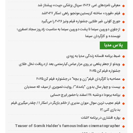
معرفی نامزدهای امی ۲۰۲۶؛ سریال پزشکی «پیت» پیشتاز شد
فیلم «فیورد» ساخته کریستین مونجیو راهی اسکار ۲۰۲۷شد
جورج کلونی شیر طلایی جشنواره فیلم ونیز ۲۰۲۶ را می‌گیرد
از جلوی دوربین سینما تا پشت دوربین سینما به مناسبت زادروز سجاد اصغری؛
نویسنده و کارگردان سینما
پلاس مدیا
ضبط برنامه افسانه زندگی مدیا به زودی
ویدئو از جعفر پناهی بر روی مزار عباس کیارستمی بعد از دریافت نخل طلای
جشنواره فیلم کن ۲۰۲۵
مصاحبه با کارگردان فیلم”زن و بچه” در جشنواره فیلم کن ۲۰۲۵
بیست و چهار سال بدون “بامداد”/ روایت تصویری از سیف اله صمدیان
برنامه برمودا دوشنبه ۲۸ اسفند با حضور ایرج حسابی
فیلم عجیب ترین سوال مهران مدیری از خانم بازیگر در اسکار ! / چقدر میگیری فیلم
بد بازی کنی ؟!
بهاره افشاری در برنامه ۲شات
Teaser of Somik Halder’s famous Indian cinematographer