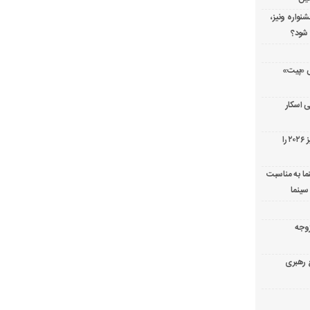
شنواره ونیز،
 شود؟
ریال پزشکی «پیت»
 اسکار
جورج کلونی شیر طلایی جشنواره فیلم ونیز ۲۰۲۶ را
ما به مناسبت
سینما
ارک «زوجه
ع رهبری