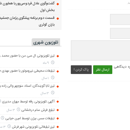
د.
گفت‌وگوی عادل فردوسی‌پور با همایون ش
بخش اول
قسمت دوم برنامه پیشگوی پژمان جمشید
باران کوثری
تلوزیون شهری
تیزر تلویزیونی ال سی من با حضور محمد رض
9 ماه
ره دیدگاهی
ارسال نظر
پاک کردن !
تبلیغات محیطی نیروموتور با حضور مهدی 
1 سال
تیزر تابا گویندگان; استاد منوچهر والی زاده 
3 سال
آگهی تلویزیونی رفاه توسط مهران مدیری
تبلیغ فرش سام درخشانی
3 سال
تبلیغات سس بیژن توسط امین حیایی
تیزر تبلیغاتی تلویزیونی شهر فرش
3 سال