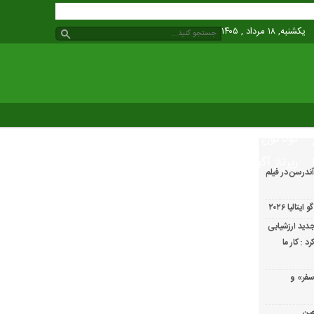
یکشنبه, ۱۸ مرداد , ۱۴۰۵
گوناگون
رپرتاژ آگهی
ندرسن در فیلم
الیا ۲۰۲۶
دید ارزشیابی
 : کار ما
سفر» و
عین