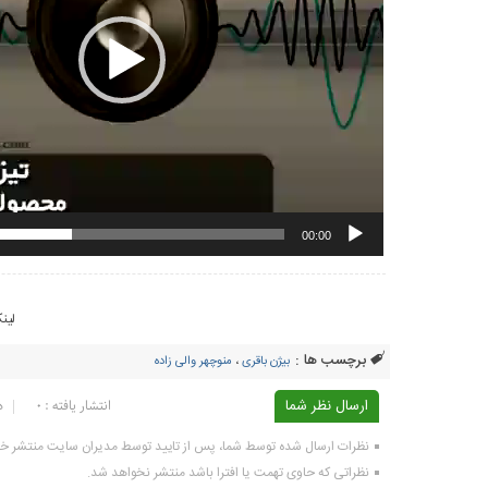
00:00
لین
برچسب ها :
بیژن باقری
،
منوچهر والی زاده
ارسال نظر شما
انتشار یافته : ۰
د
نظرات ارسال شده توسط شما، پس از تایید توسط مدیران سایت منتشر خ
نظراتی که حاوی تهمت یا افترا باشد منتشر نخواهد شد.