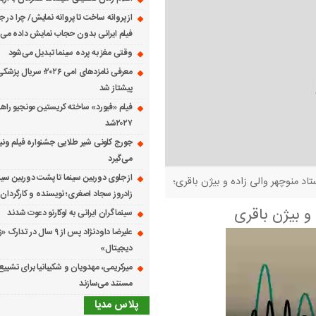
از پروانه ساخت تا پروانه نمایش/ چرا در ج
فیلم ایرانی بدون حجاب نمایش داده می
وقتی مغز به پرده سینما تبدیل می‌شود
معرفی نامزدهای امی ۲۰۲۶؛ س
پیشتاز شد
فیلم «فیورد» ساخته کریستین مونجیو راهی
۲۰۲۷شد
می‌گیرد
از جلوی دوربین سینما تا پشت دوربین سین
تاد منوچهر والی زاده و بیژن باقری؛
زادروز سجاد اصغری؛ نویسنده و کارگردان 
 و بیژن باقری
سینماگران ایرانی به لوکارنو دعوت شدند
علیرضا داودنژاد پس از ۹ سال در تد
دیجیتال»
میرکریمی، مهدویان و شکیبانیا برای تشیی
مستند می‌سازند
پلاس مدیا