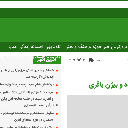
بروزترین خبر حوزه فرهنگ و هنر
تلویزیون افسانه زندگی مدیا
صاصی نوروسینما
پلاس مدیا
یادداشت سینمایی
یادداشت روز
آخرین اخبار
۰ نظر
The latest ne
دانلود فیلم های خارجی
رادیو مدیا
درباره ما
همراهی مارتین اسکورسیزی با پل توماس ٱ
جدیدش؛ کار بیمه شد
ده و بیژن باقری
درخشش فیلم «مرد آرام» در جشنواره ایماگو ایت
سید محمد مهدی طباطبایی نژاد، معاون ج
و نظارت سینما در جلسه معارفه اش بیان کرد
تنظیم‌گری است نه ممیزی
نمایش نسخه‌های مرمت‌شده فیلم‌های «
«سلندر» در موزه سینمای ایران
اعلام زمان تعطیلی سینماها همزمان با ارب