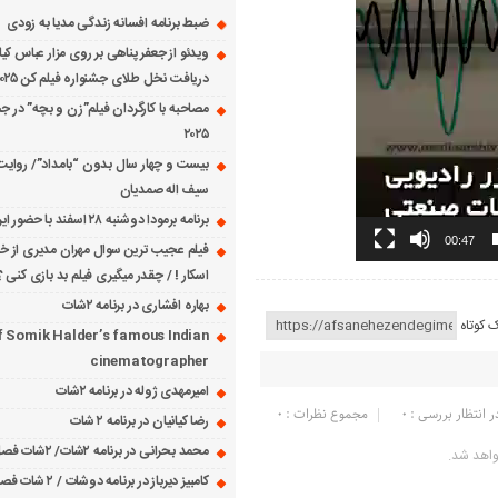
ضبط برنامه افسانه زندگی مدیا به زودی
ویدئو از جعفر پناهی بر روی مزار عباس کی
دریافت نخل طلای جشنواره فیلم کن ۲۰۲۵
مصاحبه با کارگردان فیلم”زن و بچه” در جش
۲۰۲۵
بیست و چهار سال بدون “بامداد”/ روایت
سیف اله صمدیان
برنامه برمودا دوشنبه ۲۸ اسفند با حضور ایرج حسابی
00:47
فیلم عجیب ترین سوال مهران مدیری از خانم
اسکار ! / چقدر میگیری فیلم بد بازی کنی ؟
بهاره افشاری در برنامه ۲شات
ک کوتاه
f Somik Halder’s famous Indian
cinematographer
امیرمهدی ژوله در برنامه ۲شات
ر انتظار بررسی : 0
مجموع نظرات : 0
رضا کیانیان در برنامه ۲ شات
محمد بحرانی در برنامه ۲شات/ ۲شات فصل ۱ قسمت ۲
واهد شد.
کامبیز دیرباز در برنامه دوشات / ۲ شات فصل ۱ قسمت ۱