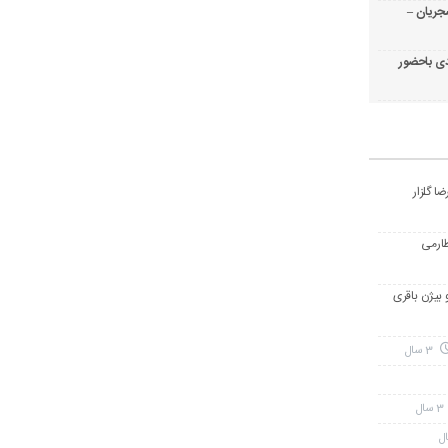
جریان –
ی باحضور
ا گلزار
طارمی
و بیژن باقری
3 سال
3 سال