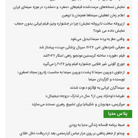
نمایش نسخه‌های مرمت‌شده فیلم‌های «سفر» و «سلندر» در موزه سینمای ایران
اعلام زمان تعطیلی سینماها همزمان با اربعین
از پروانه ساخت تا پروانه نمایش/ چرا در جشنواره ونیز، فیلم ایرانی بدون حجاب
نمایش داده می شود؟
وقتی مغز به پرده سینما تبدیل می‌شود
معرفی نامزدهای امی ۲۰۲۶؛ سریال پزشکی «پیت» پیشتاز شد
فیلم «فیورد» ساخته کریستین مونجیو راهی اسکار ۲۰۲۷شد
جورج کلونی شیر طلایی جشنواره فیلم ونیز ۲۰۲۶ را می‌گیرد
از جلوی دوربین سینما تا پشت دوربین سینما به مناسبت زادروز سجاد اصغری؛
نویسنده و کارگردان سینما
سینماگران ایرانی به لوکارنو دعوت شدند
علیرضا داودنژاد پس از ۹ سال در تدارک «زوجه دیجیتال»
میرکریمی، مهدویان و شکیبانیا برای تشییع رهبری مستند می‌سازند
پلاس مدیا
ضبط برنامه افسانه زندگی مدیا به زودی
ویدئو از جعفر پناهی بر روی مزار عباس کیارستمی بعد از دریافت نخل طلای