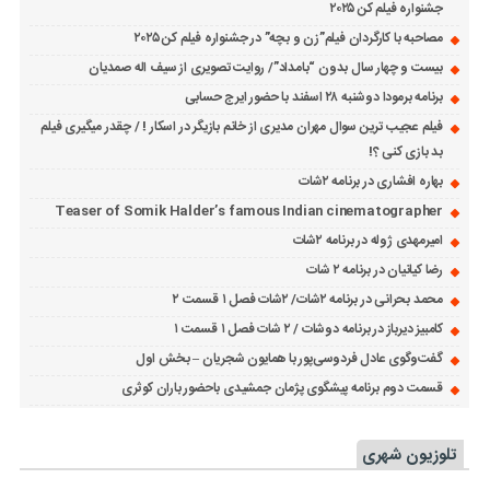
جشنواره فیلم کن ۲۰۲۵
مصاحبه با کارگردان فیلم”زن و بچه” در جشنواره فیلم کن ۲۰۲۵
بیست و چهار سال بدون “بامداد”/ روایت تصویری از سیف اله صمدیان
برنامه برمودا دوشنبه ۲۸ اسفند با حضور ایرج حسابی
فیلم عجیب ترین سوال مهران مدیری از خانم بازیگر در اسکار ! / چقدر میگیری فیلم
بد بازی کنی ؟!
بهاره افشاری در برنامه ۲شات
Teaser of Somik Halder’s famous Indian cinematographer
امیرمهدی ژوله در برنامه ۲شات
رضا کیانیان در برنامه ۲ شات
محمد بحرانی در برنامه ۲شات/ ۲شات فصل ۱ قسمت ۲
کامبیز دیرباز در برنامه دوشات / ۲ شات فصل ۱ قسمت ۱
گفت‌وگوی عادل فردوسی‌پور با همایون شجریان – بخش اول
قسمت دوم برنامه پیشگوی پژمان جمشیدی باحضور باران کوثری
تلوزیون شهری