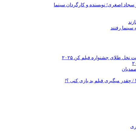
 سجاد اصغری؛ نویسنده و کارگردان سینما
زند
 نخل طلای جشنواره فیلم کن ۲۰۲۵
صمدیان
/ چقدر میگیری فیلم بد بازی کنی ؟!
ری