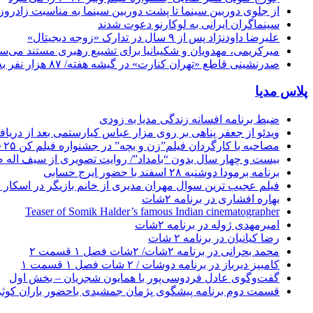
از جلوی دوربین سینما تا پشت دوربین سینما به مناسبت زادروز
سینماگران ایرانی به لوکارنو دعوت شدند
علیرضا داودنژاد پس از ۹ سال در تدارک «زوجه دیجیتال»
میرکریمی، مهدویان و شکیبانیا برای تشییع رهبری مستند می‌سا
صدرنشینی قاطع «تهران کنارت» در گیشه هفته/ ۸۷ هزار نفر به سینما رفتند
پلاس مدیا
ضبط برنامه افسانه زندگی مدیا به زودی
ویدئو از جعفر پناهی بر روی مزار عباس کیارستمی بعد از دریافت
مصاحبه با کارگردان فیلم”زن و بچه” در جشنواره فیلم کن ۲۰۲۵
بیست و چهار سال بدون “بامداد”/ روایت تصویری از سیف اله 
برنامه برمودا دوشنبه ۲۸ اسفند با حضور ایرج حسابی
فیلم عجیب ترین سوال مهران مدیری از خانم بازیگر در اسکار ! 
بهاره افشاری در برنامه ۲شات
Teaser of Somik Halder’s famous Indian cinematographer
امیرمهدی ژوله در برنامه ۲شات
رضا کیانیان در برنامه ۲ شات
محمد بحرانی در برنامه ۲شات/ ۲شات فصل ۱ قسمت ۲
کامبیز دیرباز در برنامه دوشات / ۲ شات فصل ۱ قسمت ۱
گفت‌وگوی عادل فردوسی‌پور با همایون شجریان – بخش اول
قسمت دوم برنامه پیشگوی پژمان جمشیدی باحضور باران کوث