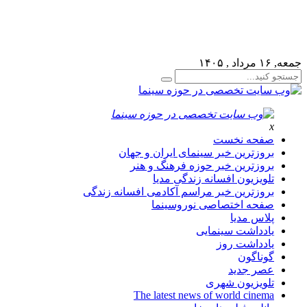
لطفا در پنل مديريتي خود به قسمت فهرست ها برويد و منوي خود 
جمعه, ۱۶ مرداد , ۱۴۰۵
x
صفحه نخست
بروزترین خبر سینمای ایران و جهان
بروزترین خبر حوزه فرهنگ و هنر
تلویزیون افسانه زندگی مدیا
بروزترین خبر مراسم آکادمی افسانه زندگی
صفحه اختصاصی نوروسینما
پلاس مدیا
یادداشت سینمایی
یادداشت روز
گوناگون
عصر جدید
تلویزیون شهری
The latest news of world cinema