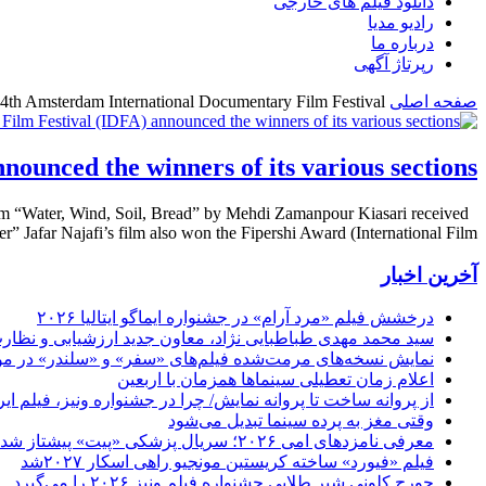
دانلود فیلم های خارجی
رادیو مدیا
درباره ما
رپرتاژ آگهی
صفحه اصلی
4th Amsterdam International Documentary Film Festival
ounced the winners of its various sections
 film “Water, Wind, Soil, Bread” by Mehdi Zamanpour Kiasari received
er” Jafar Najafi’s film also won the Fipershi Award (International Film
آخرین اخبار
درخشش فیلم «مرد آرام» در جشنواره ایماگو ایتالیا ۲۰۲۶
سید محمد مهدی طباطبایی نژاد، معاون جدید ارزشیابی و نظارت
نمایش نسخه‌های مرمت‌شده فیلم‌های «سفر» و «سلندر» در مو
اعلام زمان تعطیلی سینماها همزمان با اربعین
از پروانه ساخت تا پروانه نمایش/ چرا در جشنواره ونیز، فیلم 
وقتی مغز به پرده سینما تبدیل می‌شود
معرفی نامزدهای امی ۲۰۲۶؛ سریال پزشکی «پیت» پیشتاز شد
فیلم «فیورد» ساخته کریستین مونجیو راهی اسکار ۲۰۲۷شد
جورج کلونی شیر طلایی جشنواره فیلم ونیز ۲۰۲۶ را می‌گیرد