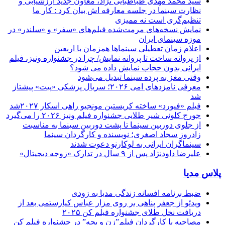
سید محمد مهدی طباطبایی نژاد، معاون جدید ارزشیابی و
نظارت سینما در جلسه معارفه اش بیان کرد : کار ما
تنظیم‌گری است نه ممیزی
نمایش نسخه‌های مرمت‌شده فیلم‌های «سفر» و «سلندر» در
موزه سینمای ایران
اعلام زمان تعطیلی سینماها همزمان با اربعین
از پروانه ساخت تا پروانه نمایش/ چرا در جشنواره ونیز، فیلم
ایرانی بدون حجاب نمایش داده می شود؟
وقتی مغز به پرده سینما تبدیل می‌شود
معرفی نامزدهای امی ۲۰۲۶؛ سریال پزشکی «پیت» پیشتاز
شد
فیلم «فیورد» ساخته کریستین مونجیو راهی اسکار ۲۰۲۷شد
جورج کلونی شیر طلایی جشنواره فیلم ونیز ۲۰۲۶ را می‌گیرد
از جلوی دوربین سینما تا پشت دوربین سینما به مناسبت
زادروز سجاد اصغری؛ نویسنده و کارگردان سینما
سینماگران ایرانی به لوکارنو دعوت شدند
علیرضا داودنژاد پس از ۹ سال در تدارک «زوجه دیجیتال»
پلاس مدیا
ضبط برنامه افسانه زندگی مدیا به زودی
ویدئو از جعفر پناهی بر روی مزار عباس کیارستمی بعد از
دریافت نخل طلای جشنواره فیلم کن ۲۰۲۵
مصاحبه با کارگردان فیلم”زن و بچه” در جشنواره فیلم کن