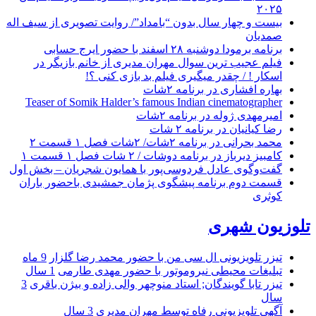
۲۰۲۵
بیست و چهار سال بدون “بامداد”/ روایت تصویری از سیف اله
صمدیان
برنامه برمودا دوشنبه ۲۸ اسفند با حضور ایرج حسابی
فیلم عجیب ترین سوال مهران مدیری از خانم بازیگر در
اسکار ! / چقدر میگیری فیلم بد بازی کنی ؟!
بهاره افشاری در برنامه ۲شات
Teaser of Somik Halder’s famous Indian cinematographer
امیرمهدی ژوله در برنامه ۲شات
رضا کیانیان در برنامه ۲ شات
محمد بحرانی در برنامه ۲شات/ ۲شات فصل ۱ قسمت ۲
کامبیز دیرباز در برنامه دوشات / ۲ شات فصل ۱ قسمت ۱
گفت‌وگوی عادل فردوسی‌پور با همایون شجریان – بخش اول
قسمت دوم برنامه پیشگوی پژمان جمشیدی باحضور باران
کوثری
تلوزیون شهری
تیزر تلویزیونی ال سی من با حضور محمد رضا گلزار
9 ماه
تبلیغات محیطی نیروموتور با حضور مهدی طارمی
1 سال
تیزر تابا گویندگان; استاد منوچهر والی زاده و بیژن باقری
3
سال
آگهی تلویزیونی رفاه توسط مهران مدیری
3 سال