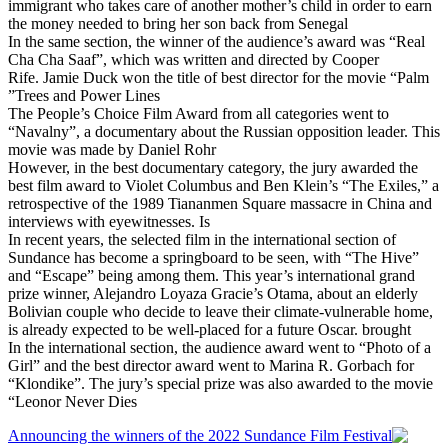
immigrant who takes care of another mother’s child in order to earn
the money needed to bring her son back from Senegal
In the same section, the winner of the audience’s award was “Real
Cha Cha Saaf”, which was written and directed by Cooper
Rife. Jamie Duck won the title of best director for the movie “Palm
Trees and Power Lines”
The People’s Choice Film Award from all categories went to
“Navalny”, a documentary about the Russian opposition leader. This
movie was made by Daniel Rohr
However, in the best documentary category, the jury awarded the
best film award to Violet Columbus and Ben Klein’s “The Exiles,” a
retrospective of the 1989 Tiananmen Square massacre in China and
interviews with eyewitnesses. Is
In recent years, the selected film in the international section of
Sundance has become a springboard to be seen, with “The Hive”
and “Escape” being among them. This year’s international grand
prize winner, Alejandro Loyaza Gracie’s Otama, about an elderly
Bolivian couple who decide to leave their climate-vulnerable home,
is already expected to be well-placed for a future Oscar. brought
In the international section, the audience award went to “Photo of a
Girl” and the best director award went to Marina R. Gorbach for
“Klondike”. The jury’s special prize was also awarded to the movie
“Leonor Never Dies