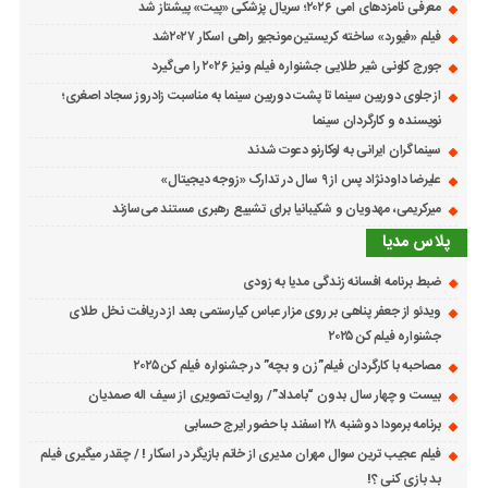
معرفی نامزدهای امی ۲۰۲۶؛ سریال پزشکی «پیت» پیشتاز شد
فیلم «فیورد» ساخته کریستین مونجیو راهی اسکار ۲۰۲۷شد
جورج کلونی شیر طلایی جشنواره فیلم ونیز ۲۰۲۶ را می‌گیرد
از جلوی دوربین سینما تا پشت دوربین سینما به مناسبت زادروز سجاد اصغری؛
نویسنده و کارگردان سینما
سینماگران ایرانی به لوکارنو دعوت شدند
علیرضا داودنژاد پس از ۹ سال در تدارک «زوجه دیجیتال»
میرکریمی، مهدویان و شکیبانیا برای تشییع رهبری مستند می‌سازند
پلاس مدیا
ضبط برنامه افسانه زندگی مدیا به زودی
ویدئو از جعفر پناهی بر روی مزار عباس کیارستمی بعد از دریافت نخل طلای
جشنواره فیلم کن ۲۰۲۵
مصاحبه با کارگردان فیلم”زن و بچه” در جشنواره فیلم کن ۲۰۲۵
بیست و چهار سال بدون “بامداد”/ روایت تصویری از سیف اله صمدیان
برنامه برمودا دوشنبه ۲۸ اسفند با حضور ایرج حسابی
فیلم عجیب ترین سوال مهران مدیری از خانم بازیگر در اسکار ! / چقدر میگیری فیلم
بد بازی کنی ؟!