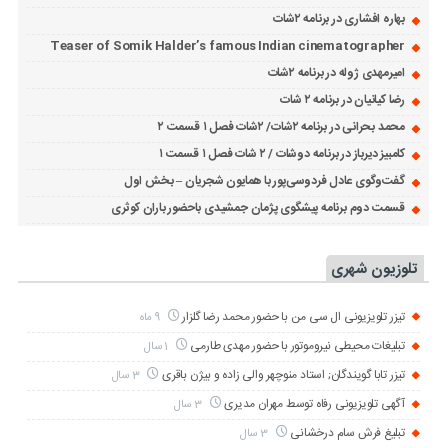
بهاره افشاری در برنامه ۲شات
Teaser of Somik Halder’s famous Indian cinematographer
امیرمهدی ژوله در برنامه ۲شات
رضا کیانیان در برنامه ۲ شات
محمد بحرانی در برنامه ۲شات/ ۲شات فصل ۱ قسمت ۲
کامبیز دیرباز در برنامه دوشات / ۲ شات فصل ۱ قسمت ۱
گفت‌وگوی عادل فردوسی‌پور با همایون شجریان – بخش اول
قسمت دوم برنامه پیشگوی پژمان جمشیدی باحضور باران کوثری
تلوزیون شهری
تیزر تلویزیونی ال سی من با حضور محمد رضا گلزار
9 ماه
تبلیغات محیطی نیروموتور با حضور مهدی طارمی
1 سال
تیزر تابا گویندگان; استاد منوچهر والی زاده و بیژن باقری
3 سال
آگهی تلویزیونی رفاه توسط مهران مدیری
3 سال
تبلیغ فرش سام درخشانی
3 سال