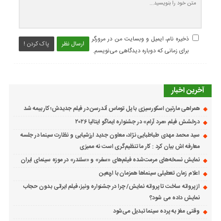
ذخیره نام، ایمیل و وبسایت من در مرورگر
ارسال نظر
پاک کردن !
برای زمانی که دوباره دیدگاهی می‌نویسم.
آخرین اخبار
همراهی مارتین اسکورسیزی با پل توماس ٱندرسن در فیلم جدیدش؛ کار بیمه شد
درخشش فیلم «مرد آرام» در جشنواره ایماگو ایتالیا ۲۰۲۶
سید محمد مهدی طباطبایی نژاد، معاون جدید ارزشیابی و نظارت سینما در جلسه
معارفه اش بیان کرد : کار ما تنظیم‌گری است نه ممیزی
نمایش نسخه‌های مرمت‌شده فیلم‌های «سفر» و «سلندر» در موزه سینمای ایران
اعلام زمان تعطیلی سینماها همزمان با اربعین
از پروانه ساخت تا پروانه نمایش/ چرا در جشنواره ونیز، فیلم ایرانی بدون حجاب
نمایش داده می شود؟
وقتی مغز به پرده سینما تبدیل می‌شود