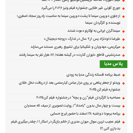
جورج کلونی شیر طلایی جشنواره فیلم ونیز ۲۰۲۶ را می‌گیرد
از جلوی دوربین سینما تا پشت دوربین سینما به مناسبت زادروز سجاد اصغری؛
نویسنده و کارگردان سینما
سینماگران ایرانی به لوکارنو دعوت شدند
علیرضا داودنژاد پس از ۹ سال در تدارک «زوجه دیجیتال»
میرکریمی، مهدویان و شکیبانیا برای تشییع رهبری مستند می‌سازند
صدرنشینی قاطع «تهران کنارت» در گیشه هفته/ ۸۷ هزار نفر به سینما رفتند
پلاس مدیا
ضبط برنامه افسانه زندگی مدیا به زودی
ویدئو از جعفر پناهی بر روی مزار عباس کیارستمی بعد از دریافت نخل طلای
جشنواره فیلم کن ۲۰۲۵
مصاحبه با کارگردان فیلم”زن و بچه” در جشنواره فیلم کن ۲۰۲۵
بیست و چهار سال بدون “بامداد”/ روایت تصویری از سیف اله صمدیان
برنامه برمودا دوشنبه ۲۸ اسفند با حضور ایرج حسابی
فیلم عجیب ترین سوال مهران مدیری از خانم بازیگر در اسکار ! / چقدر میگیری فیلم
بد بازی کنی ؟!