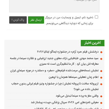
ذخیره نام، ایمیل و وبسایت من در مرورگر
ارسال نظر
پاک کردن !
برای زمانی که دوباره دیدگاهی می‌نویسم.
آخرین اخبار
درخشش فیلم «مرد آرام» در جشنواره ایماگو ایتالیا ۲۰۲۶
سید محمد مهدی طباطبایی نژاد، معاون جدید ارزشیابی و نظارت سینما در جلسه
معارفه اش بیان کرد : کار ما تنظیم‌گری است نه ممیزی
نمایش نسخه‌های مرمت‌شده فیلم‌های «سفر» و «سلندر» در موزه سینمای ایران
اعلام زمان تعطیلی سینماها همزمان با اربعین
از پروانه ساخت تا پروانه نمایش/ چرا در جشنواره ونیز، فیلم ایرانی بدون حجاب
نمایش داده می شود؟
وقتی مغز به پرده سینما تبدیل می‌شود
معرفی نامزدهای امی ۲۰۲۶؛ سریال پزشکی «پیت» پیشتاز شد
فیلم «فیورد» ساخته کریستین مونجیو راهی اسکار ۲۰۲۷شد