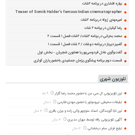
بهاره افشاری در برنامه ۲شات
Teaser of Somik Halder’s famous Indian cinematographer
امیرمهدی ژوله در برنامه ۲شات
رضا کیانیان در برنامه ۲ شات
محمد بحرانی در برنامه ۲شات/ ۲شات فصل ۱ قسمت ۲
کامبیز دیرباز در برنامه دوشات / ۲ شات فصل ۱ قسمت ۱
گفت‌وگوی عادل فردوسی‌پور با همایون شجریان – بخش اول
قسمت دوم برنامه پیشگوی پژمان جمشیدی باحضور باران کوثری
تلوزیون شهری
تیزر تلویزیونی ال سی من با حضور محمد رضا گلزار
9 ماه
تبلیغات محیطی نیروموتور با حضور مهدی طارمی
1 سال
تیزر تابا گویندگان; استاد منوچهر والی زاده و بیژن باقری
3 سال
آگهی تلویزیونی رفاه توسط مهران مدیری
3 سال
تبلیغ فرش سام درخشانی
3 سال