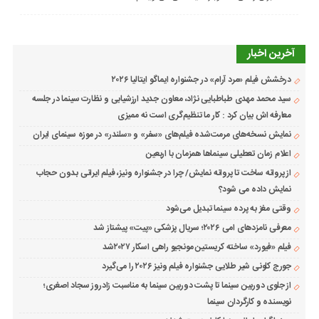
آخرین اخبار
درخشش فیلم «مرد آرام» در جشنواره ایماگو ایتالیا ۲۰۲۶
سید محمد مهدی طباطبایی نژاد، معاون جدید ارزشیابی و نظارت سینما در جلسه
معارفه اش بیان کرد : کار ما تنظیم‌گری است نه ممیزی
نمایش نسخه‌های مرمت‌شده فیلم‌های «سفر» و «سلندر» در موزه سینمای ایران
اعلام زمان تعطیلی سینماها همزمان با اربعین
از پروانه ساخت تا پروانه نمایش/ چرا در جشنواره ونیز، فیلم ایرانی بدون حجاب
نمایش داده می شود؟
وقتی مغز به پرده سینما تبدیل می‌شود
معرفی نامزدهای امی ۲۰۲۶؛ سریال پزشکی «پیت» پیشتاز شد
فیلم «فیورد» ساخته کریستین مونجیو راهی اسکار ۲۰۲۷شد
جورج کلونی شیر طلایی جشنواره فیلم ونیز ۲۰۲۶ را می‌گیرد
از جلوی دوربین سینما تا پشت دوربین سینما به مناسبت زادروز سجاد اصغری؛
نویسنده و کارگردان سینما