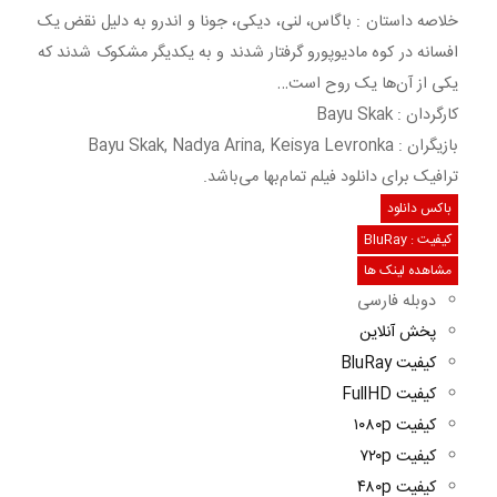
خلاصه داستان : باگاس، لنی، دیکی، جونا و اندرو به دلیل نقض یک
افسانه در کوه مادیوپورو گرفتار شدند و به یکدیگر مشکوک شدند که
یکی از آن‌ها یک روح است…
کارگردان : Bayu Skak
بازیگران : Bayu Skak, Nadya Arina, Keisya Levronka
ترافیک برای دانلود فیلم تمام‌بها می‌باشد.
باکس دانلود
کیفیت : BluRay
مشاهده لینک ها
دوبله فارسی
پخش آنلاین
کیفیت BluRay
کیفیت FullHD
کیفیت ۱۰۸۰p
کیفیت ۷۲۰p
کیفیت ۴۸۰p