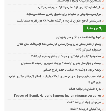
سینماگران ایرانی به لوکارنو دعوت شدند
علیرضا داودنژاد پس از ۹ سال در تدارک «زوجه دیجیتال»
میرکریمی، مهدویان و شکیبانیا برای تشییع رهبری مستند می‌سازند
صدرنشینی قاطع «تهران کنارت» در گیشه هفته/ ۸۷ هزار نفر به سینما رفتند
پلاس مدیا
ضبط برنامه افسانه زندگی مدیا به زودی
ویدئو از جعفر پناهی بر روی مزار عباس کیارستمی بعد از دریافت نخل طلای
جشنواره فیلم کن ۲۰۲۵
مصاحبه با کارگردان فیلم”زن و بچه” در جشنواره فیلم کن ۲۰۲۵
بیست و چهار سال بدون “بامداد”/ روایت تصویری از سیف اله صمدیان
برنامه برمودا دوشنبه ۲۸ اسفند با حضور ایرج حسابی
فیلم عجیب ترین سوال مهران مدیری از خانم بازیگر در اسکار ! / چقدر میگیری فیلم بد
بازی کنی ؟!
بهاره افشاری در برنامه ۲شات
Teaser of Somik Halder’s famous Indian cinematographer
امیرمهدی ژوله در برنامه ۲شات
رضا کیانیان در برنامه ۲ شات