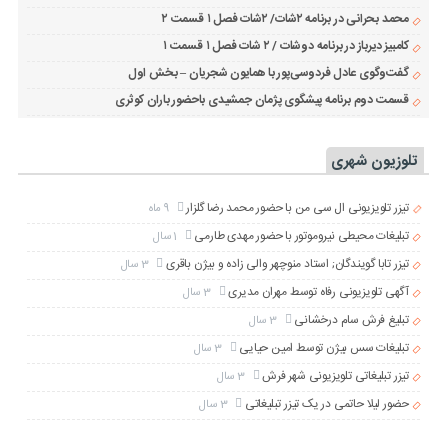
محمد بحرانی در برنامه ۲شات/ ۲شات فصل ۱ قسمت ۲
کامبیز دیرباز در برنامه دوشات / ۲ شات فصل ۱ قسمت ۱
گفت‌وگوی عادل فردوسی‌پور با همایون شجریان – بخش اول
قسمت دوم برنامه پیشگوی پژمان جمشیدی باحضور باران کوثری
تلوزیون شهری
تیزر تلویزیونی ال سی من با حضور محمد رضا گلزار
9 ماه
تبلیغات محیطی نیروموتور با حضور مهدی طارمی
1 سال
تیزر تابا گویندگان; استاد منوچهر والی زاده و بیژن باقری
3 سال
آگهی تلویزیونی رفاه توسط مهران مدیری
3 سال
تبلیغ فرش سام درخشانی
3 سال
تبلیغات سس بیژن توسط امین حیایی
3 سال
تیزر تبلیغاتی تلویزیونی شهر فرش
3 سال
حضور لیلا حاتمی در یک تیزر تبلیغاتی
3 سال