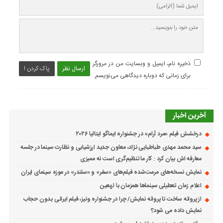
ذخیره نام، ایمیل و وبسایت من در مرورگر
ارسال نظر
پاک کردن !
برای زمانی که دوباره دیدگاهی می‌نویسم.
آخرین اخبار
درخشش فیلم «مرد آرام» در جشنواره ایماگو ایتالیا ۲۰۲۶
سید محمد مهدی طباطبایی نژاد، معاون جدید ارزشیابی و نظارت سینما در جلسه
معارفه اش بیان کرد : کار ما تنظیم‌گری است نه ممیزی
نمایش نسخه‌های مرمت‌شده فیلم‌های «سفر» و «سلندر» در موزه سینمای ایران
اعلام زمان تعطیلی سینماها همزمان با اربعین
از پروانه ساخت تا پروانه نمایش/ چرا در جشنواره ونیز، فیلم ایرانی بدون حجاب
نمایش داده می شود؟