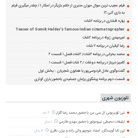
فیلم عجیب ترین سوال مهران مدیری از خانم بازیگر در اسکار ! / چقدر میگیری فیلم
بد بازی کنی ؟!
بهاره افشاری در برنامه ۲شات
Teaser of Somik Halder’s famous Indian cinematographer
امیرمهدی ژوله در برنامه ۲شات
رضا کیانیان در برنامه ۲ شات
محمد بحرانی در برنامه ۲شات/ ۲شات فصل ۱ قسمت ۲
کامبیز دیرباز در برنامه دوشات / ۲ شات فصل ۱ قسمت ۱
گفت‌وگوی عادل فردوسی‌پور با همایون شجریان – بخش اول
قسمت دوم برنامه پیشگوی پژمان جمشیدی باحضور باران کوثری
تلوزیون شهری
تیزر تلویزیونی ال سی من با حضور محمد رضا گلزار
9 ماه
تبلیغات محیطی نیروموتور با حضور مهدی طارمی
1 سال
تیزر تابا گویندگان; استاد منوچهر والی زاده و بیژن باقری
3 سال