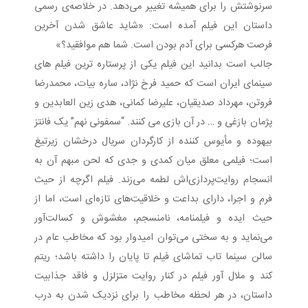
سرنوشتش را برای همیشه تغییر می‌دهد. در خلاصه‌ی رسمی
داستان این فیلم آمده است: «شاید عاشق شدن آخرین
فرصت هرکسی برای آدم بودن است. شما هم موافقید؟»
جالب است بدانید این فیلم یکی از پرستاره ترین فیلم های
سینمای ایران است که حمید فرخ نژاد، ساره بیات، محمدرضا
فروتن، مهرداد صدیقیان، علیرضا کمانی، هدی زین العابدین و
پژمان بازغی و … در آن بازی می کنند. “سمفونی نهم” یک فانتز
بیهوده و مأیوس کننده‌ از کارگردان سریال درخشان زیرتیغ
است؛ فیلمی معلق میان کمدی و جدی که لحن مبهم آن به
انسجام روایت‌پردازی‌اش لطمه می‌زند. فیلم اگرچه از حیث
فرم و اجرا، دارای بداعت‌ و خلاقیت‌های تازه‌ای است، اما از
حیث ایده و فیلمنامه، نامنسجم، مغشوش و کسالت‌آور
می‌نماید و به سختی می‌توان امیدوار بود که مخاطب عام در
سالن سینما تاب تماشای فیلم تا پایان را داشته باشد؛ ریتم
کند و ملال آور فیلم در کنار روایت متزلزل و فاقد جذابیت
داستان، در هر لحظه مخاطب را برای نزدیک شدن به درب