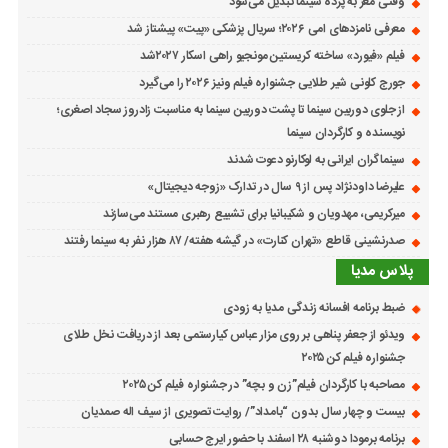
وقتی مغز به پرده سینما تبدیل می‌شود
معرفی نامزدهای امی ۲۰۲۶؛ سریال پزشکی «پیت» پیشتاز شد
فیلم «فیورد» ساخته کریستین مونجیو راهی اسکار ۲۰۲۷شد
جورج کلونی شیر طلایی جشنواره فیلم ونیز ۲۰۲۶ را می‌گیرد
از جلوی دوربین سینما تا پشت دوربین سینما به مناسبت زادروز سجاد اصغری؛
نویسنده و کارگردان سینما
سینماگران ایرانی به لوکارنو دعوت شدند
علیرضا داودنژاد پس از ۹ سال در تدارک «زوجه دیجیتال»
میرکریمی، مهدویان و شکیبانیا برای تشییع رهبری مستند می‌سازند
صدرنشینی قاطع «تهران کنارت» در گیشه هفته/ ۸۷ هزار نفر به سینما رفتند
پلاس مدیا
ضبط برنامه افسانه زندگی مدیا به زودی
ویدئو از جعفر پناهی بر روی مزار عباس کیارستمی بعد از دریافت نخل طلای
جشنواره فیلم کن ۲۰۲۵
مصاحبه با کارگردان فیلم”زن و بچه” در جشنواره فیلم کن ۲۰۲۵
بیست و چهار سال بدون “بامداد”/ روایت تصویری از سیف اله صمدیان
برنامه برمودا دوشنبه ۲۸ اسفند با حضور ایرج حسابی