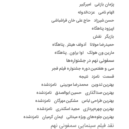
پژمان بازغی امیرکبیر
الهام نامی عزت‌الدوله
حسن شیرزاد حاج علی خان فراشباشی
اپیزود پناهگاه
بازیگر نقش
حمیدرضا مولانا آدولف هیتلر . پناهگاه
مارین ون هولک اوا براون . پناهگاه
سمفونی نهم در جشنواره‌ها
سی و هفتمین دوره جشنواره فیلم فجر
قسمت نامزد نتیجه
بهترین تدوین محمدرضا مویینی نامزدشده
بهترین صداگذاری حسین ابوالصدق نامزدشده
بهترین طراحی لباس مشکین مهرگان نامزدشده
بهترین چهره‌پردازی مجید اسکندری نامزدشده
بهترین جلوه‌های ویژه میدانی ایمان کرمیان نامزدشده
نقد فیلم سینمایی سمفونی نهم