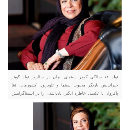
تولد ۶۶ سالگی گوهر سینمای ایران در سالروز تولد گوهر
خیراندیش بازیگر محبوب سینما و تلویزیون کشورمان، تینا
پاکروان با عکسی خاطره انگیز، یادداشتی را در اینستاگرامش
منتشر کرد. سالروز تولد شصت و شش سالگی گوهر خیراندیش
گوهر خیراندیش بازیگری مطرح سینما و تلویزیون کشورمان که
با نقشهای ماندگار خود در عرصه بازیگری همیشه یکی از