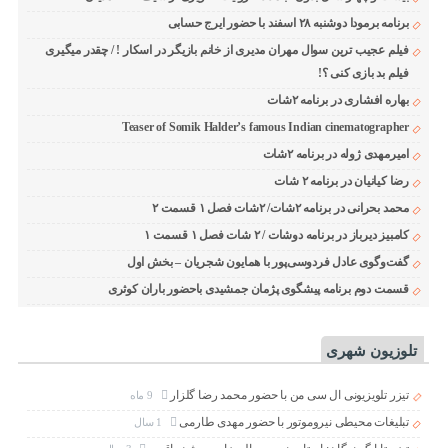
برنامه برمودا دوشنبه ۲۸ اسفند با حضور ایرج حسابی
فیلم عجیب ترین سوال مهران مدیری از خانم بازیگر در اسکار ! / چقدر میگیری
فیلم بد بازی کنی ؟!
بهاره افشاری در برنامه ۲شات
Teaser of Somik Halder’s famous Indian cinematographer
امیرمهدی ژوله در برنامه ۲شات
رضا کیانیان در برنامه ۲ شات
محمد بحرانی در برنامه ۲شات/ ۲شات فصل ۱ قسمت ۲
کامبیز دیرباز در برنامه دوشات / ۲ شات فصل ۱ قسمت ۱
گفت‌وگوی عادل فردوسی‌پور با همایون شجریان – بخش اول
قسمت دوم برنامه پیشگوی پژمان جمشیدی باحضور باران کوثری
تلوزیون شهری
تیزر تلویزیونی ال سی من با حضور محمد رضا گلزار
9 ماه
تبلیغات محیطی نیروموتور با حضور مهدی طارمی
1 سال