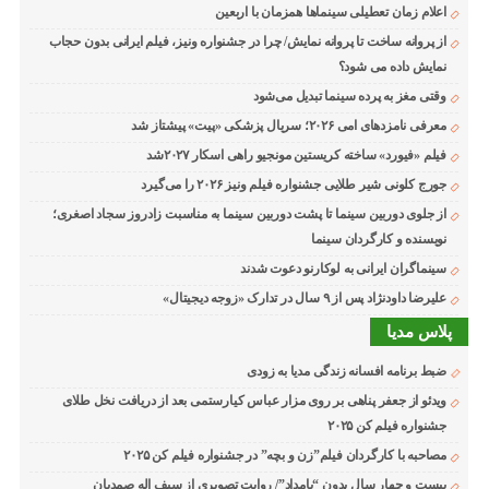
اعلام زمان تعطیلی سینماها همزمان با اربعین
از پروانه ساخت تا پروانه نمایش/ چرا در جشنواره ونیز، فیلم ایرانی بدون حجاب
نمایش داده می شود؟
وقتی مغز به پرده سینما تبدیل می‌شود
معرفی نامزدهای امی ۲۰۲۶؛ سریال پزشکی «پیت» پیشتاز شد
فیلم «فیورد» ساخته کریستین مونجیو راهی اسکار ۲۰۲۷شد
جورج کلونی شیر طلایی جشنواره فیلم ونیز ۲۰۲۶ را می‌گیرد
از جلوی دوربین سینما تا پشت دوربین سینما به مناسبت زادروز سجاد اصغری؛
نویسنده و کارگردان سینما
سینماگران ایرانی به لوکارنو دعوت شدند
علیرضا داودنژاد پس از ۹ سال در تدارک «زوجه دیجیتال»
پلاس مدیا
ضبط برنامه افسانه زندگی مدیا به زودی
ویدئو از جعفر پناهی بر روی مزار عباس کیارستمی بعد از دریافت نخل طلای
جشنواره فیلم کن ۲۰۲۵
مصاحبه با کارگردان فیلم”زن و بچه” در جشنواره فیلم کن ۲۰۲۵
بیست و چهار سال بدون “بامداد”/ روایت تصویری از سیف اله صمدیان