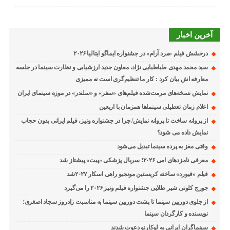
آخرین اخبار
درخشش فیلم «مرد آرام» در جشنواره ایماگو ایتالیا ۲۰۲۶
سید محمد مهدی طباطبایی نژاد، معاون جدید ارزشیابی و نظارت سینما در جلسه
معارفه اش بیان کرد : کار ما تنظیم‌گری است نه ممیزی
نمایش نسخه‌های مرمت‌شده فیلم‌های «سفر» و «سلندر» در موزه سینمای ایران
اعلام زمان تعطیلی سینماها همزمان با اربعین
از پروانه ساخت تا پروانه نمایش/ چرا در جشنواره ونیز، فیلم ایرانی بدون حجاب
نمایش داده می شود؟
وقتی مغز به پرده سینما تبدیل می‌شود
معرفی نامزدهای امی ۲۰۲۶؛ سریال پزشکی «پیت» پیشتاز شد
فیلم «فیورد» ساخته کریستین مونجیو راهی اسکار ۲۰۲۷شد
جورج کلونی شیر طلایی جشنواره فیلم ونیز ۲۰۲۶ را می‌گیرد
از جلوی دوربین سینما تا پشت دوربین سینما به مناسبت زادروز سجاد اصغری؛
نویسنده و کارگردان سینما
سینماگران ایرانی به لوکارنو دعوت شدند