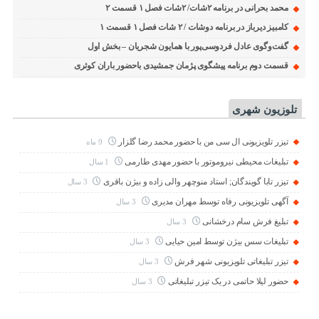
محمد بحرانی در برنامه ۲شات/ ۲شات فصل ۱ قسمت ۲
کامبیز دیرباز در برنامه دوشات / ۲ شات فصل ۱ قسمت ۱
گفت‌وگوی عادل فردوسی‌پور با همایون شجریان – بخش اول
قسمت دوم برنامه پیشگوی پژمان جمشیدی باحضور باران کوثری
تلوزیون شهری
تیزر تلویزیونی ال سی من با حضور محمد رضا گلزار
9 ماه
تبلیغات محیطی نیروموتور با حضور مهدی طارمی
1 سال
تیزر تابا گویندگان; استاد منوچهر والی زاده و بیژن باقری
3 سال
آگهی تلویزیونی رفاه توسط مهران مدیری
3 سال
تبلیغ فرش سام درخشانی
3 سال
تبلیغات سس بیژن توسط امین حیایی
3 سال
تیزر تبلیغاتی تلویزیونی شهر فرش
3 سال
حضور لیلا حاتمی در یک تیزر تبلیغاتی
3 سال