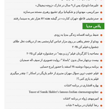
علیرضا داودنژاد پس از ۹ سال در تدارک «زوجه دیجیتال»
میرکریمی، مهدویان و شکیبانیا برای تشییع رهبری مستند می‌سازند
صدرنشینی قاطع «تهران کنارت» در گیشه هفته/ ۸۷ هزار نفر به سینما رفتند
پلاس مدیا
ضبط برنامه افسانه زندگی مدیا به زودی
ویدئو از جعفر پناهی بر روی مزار عباس کیارستمی بعد از دریافت نخل طلای
جشنواره فیلم کن ۲۰۲۵
مصاحبه با کارگردان فیلم”زن و بچه” در جشنواره فیلم کن ۲۰۲۵
بیست و چهار سال بدون “بامداد”/ روایت تصویری از سیف اله صمدیان
برنامه برمودا دوشنبه ۲۸ اسفند با حضور ایرج حسابی
فیلم عجیب ترین سوال مهران مدیری از خانم بازیگر در اسکار ! / چقدر میگیری
فیلم بد بازی کنی ؟!
بهاره افشاری در برنامه ۲شات
Teaser of Somik Halder’s famous Indian cinematographer
امیرمهدی ژوله در برنامه ۲شات
رضا کیانیان در برنامه ۲ شات