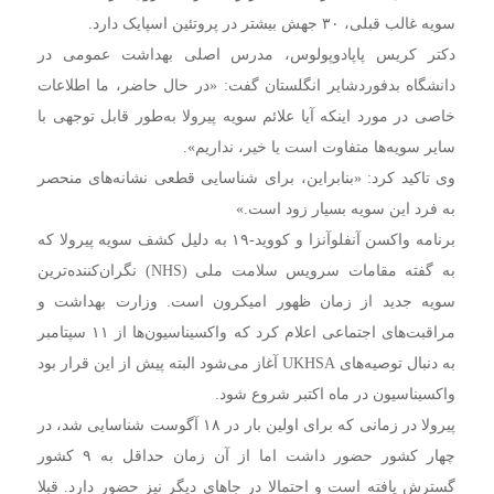
سویه غالب قبلی، ۳۰ جهش بیشتر در پروتئین اسپایک دارد.
دکتر کریس پاپادوپولوس، مدرس اصلی بهداشت عمومی در
دانشگاه بدفوردشایر انگلستان گفت: «در حال حاضر، ما اطلاعات
خاصی در مورد اینکه آیا علائم سویه پیرولا به‌طور قابل توجهی با
سایر سویه‌ها متفاوت است یا خیر، نداریم».
وی تاکید کرد: «بنابراین، برای شناسایی قطعی نشانه‌های منحصر
به فرد این سویه بسیار زود است.»
برنامه واکسن آنفلوآنزا و کووید-۱۹ به دلیل کشف سویه پیرولا که
به گفته مقامات سرویس سلامت ملی (NHS) نگران‌کننده‌ترین
سویه جدید از زمان ظهور امیکرون است. وزارت بهداشت و
مراقبت‌های اجتماعی اعلام کرد که واکسیناسیون‌ها از ۱۱ سپتامبر
به دنبال توصیه‌های UKHSA آغاز می‌شود البته پیش از این قرار بود
واکسیناسیون در ماه اکتبر شروع شود.
پیرولا در زمانی که برای اولین بار در ۱۸ آگوست شناسایی شد، در
چهار کشور حضور داشت اما از آن زمان حداقل به ۹ کشور
گسترش یافته است و احتمالا در جاهای دیگر نیز حضور دارد. قبلا