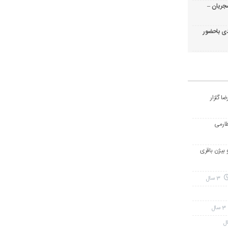
جریان –
ی باحضور
ا گلزار
طارمی
و بیژن باقری
3 سال
3 سال