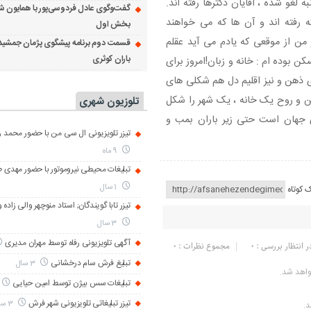
لغو شده ، آقایان دکترها رفته اند.
گفت‌وگوی عادل فردوسی‌پور با همایون ش
ه رفته اند و آن ها که می خواهند
بخش اول
 من از موقعی که یادم می آید عقلم
قسمت دوم برنامه پیشگوی پژمان جمشید
باران کوثری
 بوده ام : خانه و زبان!امروز برای
ذهن و نیز اقلیم دل هم شکلی های
ن و روح یک خانه ، یک شهر را شکل
تلوزیون شهری
 جهان است حتی زیر باران بمب و
تیزر تلویزیونی ال سی من با حضور محمد رض
9 ماه
تبلیغات محیطی نیروموتور با حضور مهدی 
1 سال
ک کوتاه
تیزر تابا گویندگان; استاد منوچهر والی زاده 
3 سال
آگهی تلویزیونی رفاه توسط مهران مدیری
ر انتظار بررسی : 0
مجموع نظرات : 0
تبلیغ فرش سام درخشانی
3 سال
واهد شد.
تبلیغات سس بیژن توسط امین حیایی
تیزر تبلیغاتی تلویزیونی شهر فرش
3 سال
د.