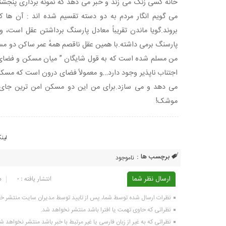
خانه کسی زنگ می زند و خبر می دهد که نمونه برداری پنجشنبه 
می گویم انگار مردم به دو دسته تقسیم شده اند : آن ها ک
بروند.گویا ماندن تقریباً معادل پارسنگ برداشتن عقل است، و
پارسنگ برمی داشته.با همین عقل ناقصم همهٔ عمر ساکن دو مسکن
من مسلم شده است که به قول شایگان ” میان مسکن و فضای 
اجتناب ناپذیر وجود دارد…و معمولاً فضای درون است که مسک
می دهد و می سازد.برای من این دو مسکن امن ترین جای
موشک!⁩
لین
برچسب ها :
ناموجود
ارسال نظر شما
انتشار یافته : ۰
د
نظرات ارسال شده توسط شما، پس از تایید توسط مدیران سایت منتشر خ
نظراتی که حاوی تهمت یا افترا باشد منتشر نخواهد شد.
نظراتی که به غیر از زبان فارسی یا غیر مرتبط با خبر باشد منتشر نخواهد ش