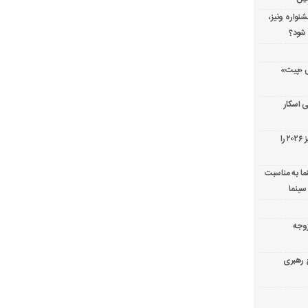
شنواره ونیز،
 شود؟
ریال پزشکی «پیت»
 اسکار
جورج کلونی شیر طلایی جشنواره فیلم ونیز ۲۰۲۶ را
ما به مناسبت
سینما
ارک «زوجه
ع رهبری