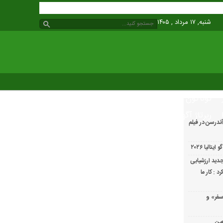
شنبه, ۱۷ مرداد , ۱۴۰۵
گوناگون
رپرتاژ آگهی
ندرسن در فیلم
الیا ۲۰۲۶
دید ارزشیابی
 : کار ما
سفر» و
عین