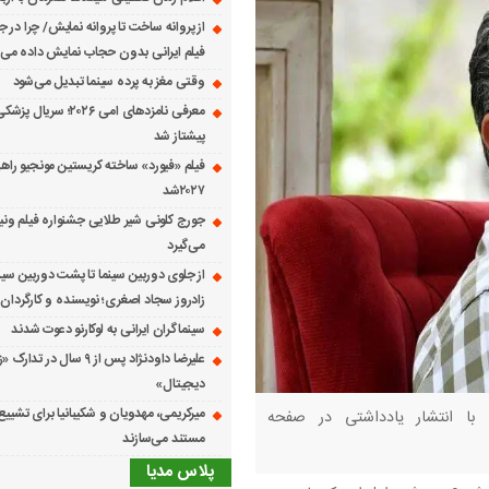
از پروانه ساخت تا پروانه نمایش/ چرا در ج
فیلم ایرانی بدون حجاب نمایش داده می
وقتی مغز به پرده سینما تبدیل می‌شود
معرفی نامزدهای امی ۲۰۲۶؛ س
پیشتاز شد
فیلم «فیورد» ساخته کریستین مونجیو راهی
۲۰۲۷شد
می‌گیرد
از جلوی دوربین سینما تا پشت دوربین سین
زادروز سجاد اصغری؛ نویسنده و کارگردان 
سینماگران ایرانی به لوکارنو دعوت شدند
علیرضا داودنژاد پس از ۹ سال در تد
دیجیتال»
میرکریمی، مهدویان و شکیبانیا برای تشیی
 با انتشار یادداشتی در صفحه
مستند می‌سازند
پلاس مدیا