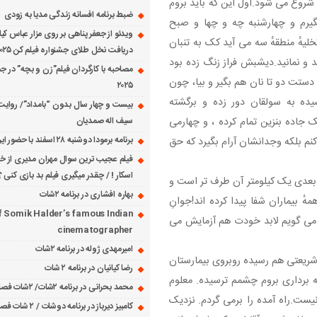
ه شروع می شود.اول این که باید بروم
ضبط برنامه افسانه زندگی مدیا به زودی
یرم و چهارشنبه چه و چها و صبح
ویدئو از جعفر پناهی بر روی مزار عباس کی
ٔ منطقهٔ سه می آید کک به تنبان
دریافت نخل طلای جشنواره فیلم کن ۲۰۲۵
 و نمانید.دیشبش فراز زنگ زده بود
مصاحبه با کارگردان فیلم”زن و بچه” در جش
دستت دو تا نان هم بگیر و بیا، چون
۲۰۲۵
ده به سولقان دور زده و برگشته
بیست و چهار سال بدون “بامداد”/ روایت
سیف اله صمدیان
 جاده بنزین تمام کرده ، و چهارمی
برنامه برمودا دوشنبه ۲۸ اسفند با حضور ایرج حسابی
نم بلکه وجدانشان آرام بگیرد که حق
فیلم عجیب ترین سوال مهران مدیری از خانم
اسکار ! / چقدر میگیری فیلم بد بازی کنی ؟
ت.بعدی یک کیلومتر آن طرف تر است و
بهاره افشاری در برنامه ۲شات
ٔ بیماران شفا پیدا کرده اند!جوانِ
f Somik Halder’s famous Indian
می گویم لابد خودت هم آزمایش می
cinematographer
امیرمهدی ژوله در برنامه ۲شات
شریعتی هم رسیده روبروی بیمارستان
رضا کیانیان در برنامه ۲ شات
نه برداری بروم چشمم ترسیده. معلوم
محمد بحرانی در برنامه ۲شات/ ۲شات فصل ۱ قسمت ۲
ست.راه آمده را برمی گردم. نزدیک
کامبیز دیرباز در برنامه دوشات / ۲ شات فصل ۱ قسمت ۱