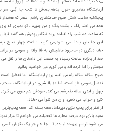
…یک برگه داده اند دستم از بایدها و نبایدها که از روز سه شنب
آزمایشگاه مقادیری خون بدهم!بعدش تا شب چه گِلی سر بگ
پنجشنبه ساعت شش صبح خدمتشان باشم…عصر که هشدار تخلیه
همه می افتد.زنگ ، پشت زنگ و من بمیرم ، تو بمیری که بروید
که ساعت ده شب راه افتاده برود تنکابن.پدرش هم گفته قربان 
این جا نان پیدا نمی شود.می گوید ساعت چهار صبح نرسی
خانه.دیگری در جاجرود ماشینش به فنا رفته و سومی در ترافیک
بعد از پانزده ساعت رسیده به مقصد.این داستان ها را نقل می ک
دوستی را ادا کرده اند و می گویم می خواهیم بمانیم.
صبح سلانه سلانه راه می افتم بروم آزمایشگاه. اما تعطیل اس
تعطیل.سومی باز است، اما دیّارالبشری در آزمایشگاه نیست. همه
چهل و اندی ساله پذیرشم می کند. خودش هم خون می گیرد. 
کنی و جواب می دهی: وان من شو! می خندد.
از ظفر برای پمپ بنزین میردامادصف بسته اند. صف پمپ‌بنزین 
مفید.بالای نود درصد مغازه ها تعطیلند.می خواهم تا مرکز نمو
می شود ترسم بیهوده نبوده. آن جا هم جز یک نگهبان کسی نی