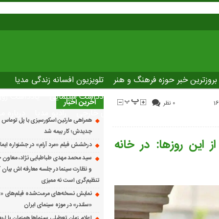
بروزترین خبر حوزه فرهنگ و هنر
تلویزیون افسانه زندگی مدیا
صاصی نوروسینما
پلاس مدیا
یادداشت سینمایی
یادداشت روز
آخرین اخبار
۰ نظر
The latest ne
دانلود فیلم های خارجی
رادیو مدیا
درباره ما
همراهی مارتین اسکورسیزی با پل توماس ٱ
جدیدش؛ کار بیمه شد
ز این روزها: در خانه
درخشش فیلم «مرد آرام» در جشنواره ایماگو ایت
سید محمد مهدی طباطبایی نژاد، معاون ج
و نظارت سینما در جلسه معارفه اش بیان کرد
تنظیم‌گری است نه ممیزی
نمایش نسخه‌های مرمت‌شده فیلم‌های «
«سلندر» در موزه سینمای ایران
اعلام زمان تعطیلی سینماها همزمان با ارب