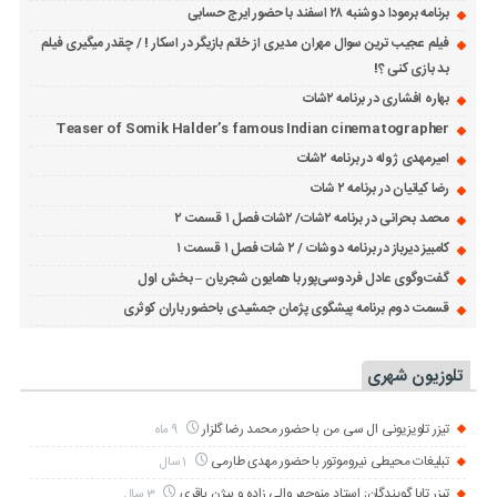
برنامه برمودا دوشنبه ۲۸ اسفند با حضور ایرج حسابی
فیلم عجیب ترین سوال مهران مدیری از خانم بازیگر در اسکار ! / چقدر میگیری فیلم
بد بازی کنی ؟!
بهاره افشاری در برنامه ۲شات
Teaser of Somik Halder’s famous Indian cinematographer
امیرمهدی ژوله در برنامه ۲شات
رضا کیانیان در برنامه ۲ شات
محمد بحرانی در برنامه ۲شات/ ۲شات فصل ۱ قسمت ۲
کامبیز دیرباز در برنامه دوشات / ۲ شات فصل ۱ قسمت ۱
گفت‌وگوی عادل فردوسی‌پور با همایون شجریان – بخش اول
قسمت دوم برنامه پیشگوی پژمان جمشیدی باحضور باران کوثری
تلوزیون شهری
تیزر تلویزیونی ال سی من با حضور محمد رضا گلزار
9 ماه
تبلیغات محیطی نیروموتور با حضور مهدی طارمی
1 سال
تیزر تابا گویندگان; استاد منوچهر والی زاده و بیژن باقری
3 سال