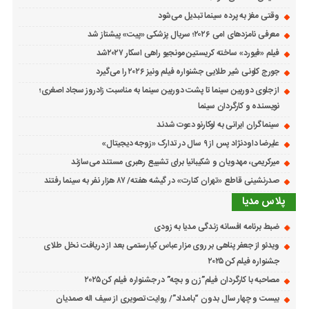
وقتی مغز به پرده سینما تبدیل می‌شود
معرفی نامزدهای امی ۲۰۲۶؛ سریال پزشکی «پیت» پیشتاز شد
فیلم «فیورد» ساخته کریستین مونجیو راهی اسکار ۲۰۲۷شد
جورج کلونی شیر طلایی جشنواره فیلم ونیز ۲۰۲۶ را می‌گیرد
از جلوی دوربین سینما تا پشت دوربین سینما به مناسبت زادروز سجاد اصغری؛
نویسنده و کارگردان سینما
سینماگران ایرانی به لوکارنو دعوت شدند
علیرضا داودنژاد پس از ۹ سال در تدارک «زوجه دیجیتال»
میرکریمی، مهدویان و شکیبانیا برای تشییع رهبری مستند می‌سازند
صدرنشینی قاطع «تهران کنارت» در گیشه هفته/ ۸۷ هزار نفر به سینما رفتند
پلاس مدیا
ضبط برنامه افسانه زندگی مدیا به زودی
ویدئو از جعفر پناهی بر روی مزار عباس کیارستمی بعد از دریافت نخل طلای
جشنواره فیلم کن ۲۰۲۵
مصاحبه با کارگردان فیلم”زن و بچه” در جشنواره فیلم کن ۲۰۲۵
بیست و چهار سال بدون “بامداد”/ روایت تصویری از سیف اله صمدیان