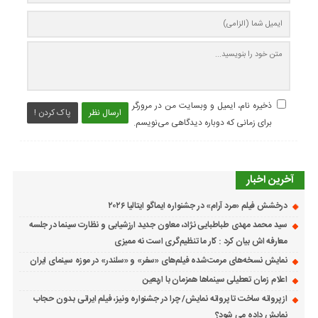
ذخیره نام، ایمیل و وبسایت من در مرورگر
ارسال نظر
پاک کردن !
برای زمانی که دوباره دیدگاهی می‌نویسم.
آخرین اخبار
درخشش فیلم «مرد آرام» در جشنواره ایماگو ایتالیا ۲۰۲۶
سید محمد مهدی طباطبایی نژاد، معاون جدید ارزشیابی و نظارت سینما در جلسه
معارفه اش بیان کرد : کار ما تنظیم‌گری است نه ممیزی
نمایش نسخه‌های مرمت‌شده فیلم‌های «سفر» و «سلندر» در موزه سینمای ایران
اعلام زمان تعطیلی سینماها همزمان با اربعین
از پروانه ساخت تا پروانه نمایش/ چرا در جشنواره ونیز، فیلم ایرانی بدون حجاب
نمایش داده می شود؟