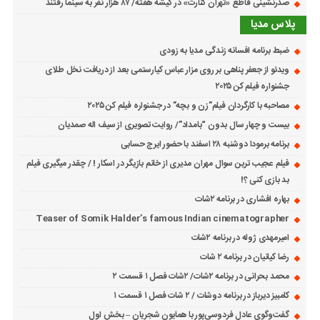
صدرنشینی قاطع «تهران کنارت» در گیشه هفته/ ۸۷ هزار نفر به سینما رفتند
پلاس مدیا
ضبط برنامه افسانه زندگی مدیا به زودی
ویدئو از جعفر پناهی بر روی مزار عباس کیارستمی بعد از دریافت نخل طلای
جشنواره فیلم کن ۲۰۲۵
مصاحبه با کارگردان فیلم”زن و بچه” در جشنواره فیلم کن ۲۰۲۵
بیست و چهار سال بدون “بامداد”/ روایت تصویری از سیف اله صمدیان
برنامه برمودا دوشنبه ۲۸ اسفند با حضور ایرج حسابی
فیلم عجیب ترین سوال مهران مدیری از خانم بازیگر در اسکار ! / چقدر میگیری فیلم
بد بازی کنی ؟!
بهاره افشاری در برنامه ۲شات
Teaser of Somik Halder’s famous Indian cinematographer
امیرمهدی ژوله در برنامه ۲شات
رضا کیانیان در برنامه ۲ شات
محمد بحرانی در برنامه ۲شات/ ۲شات فصل ۱ قسمت ۲
کامبیز دیرباز در برنامه دوشات / ۲ شات فصل ۱ قسمت ۱
گفت‌وگوی عادل فردوسی‌پور با همایون شجریان – بخش اول