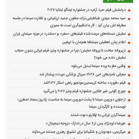
درخشش فیلم «مرد آرام» در جشنواره ایماگو ایتالیا ۲۰۲۶
سید محمد مهدی طباطبایی نژاد، معاون جدید ارزشیابی و نظارت سینما در جلسه
معارفه اش بیان کرد : کار ما تنظیم‌گری است نه ممیزی
نمایش نسخه‌های مرمت‌شده فیلم‌های «سفر» و «سلندر» در موزه سینمای ایران
اعلام زمان تعطیلی سینماها همزمان با اربعین
از پروانه ساخت تا پروانه نمایش/ چرا در جشنواره ونیز، فیلم ایرانی بدون حجاب
نمایش داده می شود؟
وقتی مغز به پرده سینما تبدیل می‌شود
معرفی نامزدهای امی ۲۰۲۶؛ سریال پزشکی «پیت» پیشتاز شد
فیلم «فیورد» ساخته کریستین مونجیو راهی اسکار ۲۰۲۷شد
جورج کلونی شیر طلایی جشنواره فیلم ونیز ۲۰۲۶ را می‌گیرد
از جلوی دوربین سینما تا پشت دوربین سینما به مناسبت زادروز سجاد اصغری؛
نویسنده و کارگردان سینما
سینماگران ایرانی به لوکارنو دعوت شدند
علیرضا داودنژاد پس از ۹ سال در تدارک «زوجه دیجیتال»
میرکریمی، مهدویان و شکیبانیا برای تشییع رهبری مستند می‌سازند