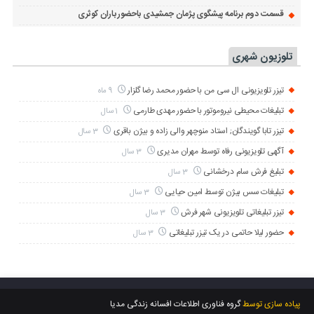
قسمت دوم برنامه پیشگوی پژمان جمشیدی باحضور باران کوثری
تلوزیون شهری
تیزر تلویزیونی ال سی من با حضور محمد رضا گلزار
9 ماه
تبلیغات محیطی نیروموتور با حضور مهدی طارمی
1 سال
تیزر تابا گویندگان; استاد منوچهر والی زاده و بیژن باقری
3 سال
آگهی تلویزیونی رفاه توسط مهران مدیری
3 سال
تبلیغ فرش سام درخشانی
3 سال
تبلیغات سس بیژن توسط امین حیایی
3 سال
تیزر تبلیغاتی تلویزیونی شهر فرش
3 سال
حضور لیلا حاتمی در یک تیزر تبلیغاتی
3 سال
پیاده سازی توسط
گروه فناوری اطلاعات افسانه زندگی مدیا