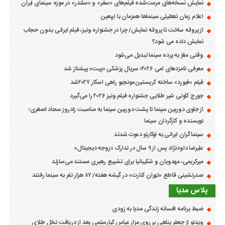
نمایش نسخه‌های مرمت‌شده فیلم‌های «سفر» و «سلندر» در موزه سینمای ایران
اعلام زمان تعطیلی سینماها همزمان با اربعین
از پروانه ساخت تا پروانه نمایش/ چرا در جشنواره ونیز، فیلم ایرانی بدون حجاب
نمایش داده می شود؟
وقتی مغز به پرده سینما تبدیل می‌شود
معرفی نامزدهای امی ۲۰۲۶؛ سریال پزشکی «پیت» پیشتاز شد
فیلم «فیورد» ساخته کریستین مونجیو راهی اسکار ۲۰۲۷شد
جورج کلونی شیر طلایی جشنواره فیلم ونیز ۲۰۲۶ را می‌گیرد
از جلوی دوربین سینما تا پشت دوربین سینما به مناسبت زادروز سجاد اصغری؛
نویسنده و کارگردان سینما
سینماگران ایرانی به لوکارنو دعوت شدند
علیرضا داودنژاد پس از ۹ سال در تدارک «زوجه دیجیتال»
میرکریمی، مهدویان و شکیبانیا برای تشییع رهبری مستند می‌سازند
صدرنشینی قاطع «تهران کنارت» در گیشه هفته/ ۸۷ هزار نفر به سینما رفتند
پلاس مدیا
ضبط برنامه افسانه زندگی مدیا به زودی
ویدئو از جعفر پناهی بر روی مزار عباس کیارستمی بعد از دریافت نخل طلای