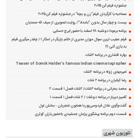
جشنواره فیلم کن ۲۰۲۵
مصاحبه با کارگردان فیلم”زن و بچه” در جشنواره فیلم کن ۲۰۲۵
بیست و چهار سال بدون “بامداد”/ روایت تصویری از سیف اله صمدیان
برنامه برمودا دوشنبه ۲۸ اسفند با حضور ایرج حسابی
فیلم عجیب ترین سوال مهران مدیری از خانم بازیگر در اسکار ! / چقدر میگیری فیلم
بد بازی کنی ؟!
بهاره افشاری در برنامه ۲شات
Teaser of Somik Halder’s famous Indian cinematographer
امیرمهدی ژوله در برنامه ۲شات
رضا کیانیان در برنامه ۲ شات
محمد بحرانی در برنامه ۲شات/ ۲شات فصل ۱ قسمت ۲
کامبیز دیرباز در برنامه دوشات / ۲ شات فصل ۱ قسمت ۱
گفت‌وگوی عادل فردوسی‌پور با همایون شجریان – بخش اول
قسمت دوم برنامه پیشگوی پژمان جمشیدی باحضور باران کوثری
تلوزیون شهری