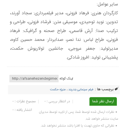
سایر عوامل:
کارگردان هنرى: فرهاد فزونى، مدیر فیلمبرداری: سجاد آورند،
تدوین: نوید توحیدی، موسیقی متن: فرشاد فزونی، طراحی و
ترکیب صدا: آرش قاسمی، طراح صحنه و گرافیک: فرهاد
فزونى، طراح لباس: ندا نصر، صدابردار: محمد حسین کاوه،
مدیرتولید: جعفر عروجی، جانشین تولاریوش حکمت،
پشتیبانی تولید: افروز شادکی.
لینک کوتاه
برچسب ها :
فیلم سینمایی بندربند
،
منیژه حکمت
ارسال نظر شما
در انتظار بررسی : 0
مجموع نظرات : 0
انتشار یافته : ۰
نظرات ارسال شده توسط شما، پس از تایید توسط مدیران
سایت منتشر خواهد شد.
نظراتی که حاوی تهمت یا افترا باشد منتشر نخواهد شد.