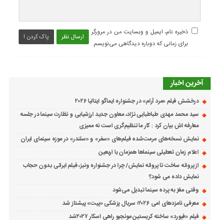
ذخیره نام، ایمیل و وبسایت من در مرورگر
ارسال نظر
پاک کردن !
برای زمانی که دوباره دیدگاهی می‌نویسم.
آخرین اخبار
درخشش فیلم «مرد آرام» در جشنواره ایماگو ایتالیا ۲۰۲۶
سید محمد مهدی طباطبایی نژاد، معاون جدید ارزشیابی و نظارت سینما در جلسه
معارفه اش بیان کرد : کار ما تنظیم‌گری است نه ممیزی
نمایش نسخه‌های مرمت‌شده فیلم‌های «سفر» و «سلندر» در موزه سینمای ایران
اعلام زمان تعطیلی سینماها همزمان با اربعین
از پروانه ساخت تا پروانه نمایش/ چرا در جشنواره ونیز، فیلم ایرانی بدون حجاب
نمایش داده می شود؟
وقتی مغز به پرده سینما تبدیل می‌شود
معرفی نامزدهای امی ۲۰۲۶؛ سریال پزشکی «پیت» پیشتاز شد
فیلم «فیورد» ساخته کریستین مونجیو راهی اسکار ۲۰۲۷شد