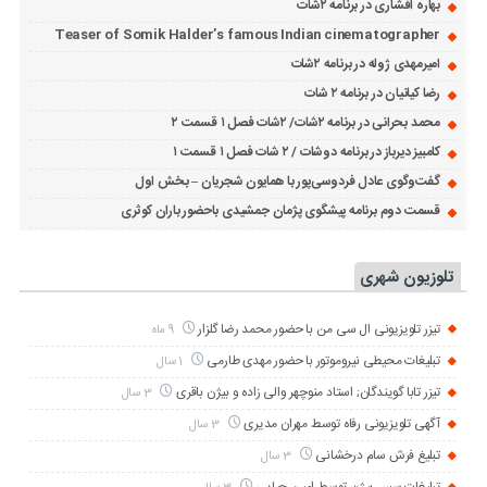
بهاره افشاری در برنامه ۲شات
Teaser of Somik Halder’s famous Indian cinematographer
امیرمهدی ژوله در برنامه ۲شات
رضا کیانیان در برنامه ۲ شات
محمد بحرانی در برنامه ۲شات/ ۲شات فصل ۱ قسمت ۲
کامبیز دیرباز در برنامه دوشات / ۲ شات فصل ۱ قسمت ۱
گفت‌وگوی عادل فردوسی‌پور با همایون شجریان – بخش اول
قسمت دوم برنامه پیشگوی پژمان جمشیدی باحضور باران کوثری
تلوزیون شهری
تیزر تلویزیونی ال سی من با حضور محمد رضا گلزار
9 ماه
تبلیغات محیطی نیروموتور با حضور مهدی طارمی
1 سال
تیزر تابا گویندگان; استاد منوچهر والی زاده و بیژن باقری
3 سال
آگهی تلویزیونی رفاه توسط مهران مدیری
3 سال
تبلیغ فرش سام درخشانی
3 سال
تبلیغات سس بیژن توسط امین حیایی