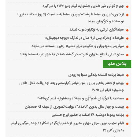
جورج کلونی شیر طلایی جشنواره فیلم ونیز ۲۰۲۶ را می‌گیرد
از جلوی دوربین سینما تا پشت دوربین سینما به مناسبت زادروز سجاد اصغری؛
نویسنده و کارگردان سینما
سینماگران ایرانی به لوکارنو دعوت شدند
علیرضا داودنژاد پس از ۹ سال در تدارک «زوجه دیجیتال»
میرکریمی، مهدویان و شکیبانیا برای تشییع رهبری مستند می‌سازند
صدرنشینی قاطع «تهران کنارت» در گیشه هفته/ ۸۷ هزار نفر به سینما رفتند
پلاس مدیا
ضبط برنامه افسانه زندگی مدیا به زودی
ویدئو از جعفر پناهی بر روی مزار عباس کیارستمی بعد از دریافت نخل طلای
جشنواره فیلم کن ۲۰۲۵
مصاحبه با کارگردان فیلم”زن و بچه” در جشنواره فیلم کن ۲۰۲۵
بیست و چهار سال بدون “بامداد”/ روایت تصویری از سیف اله صمدیان
برنامه برمودا دوشنبه ۲۸ اسفند با حضور ایرج حسابی
فیلم عجیب ترین سوال مهران مدیری از خانم بازیگر در اسکار ! / چقدر میگیری فیلم
بد بازی کنی ؟!