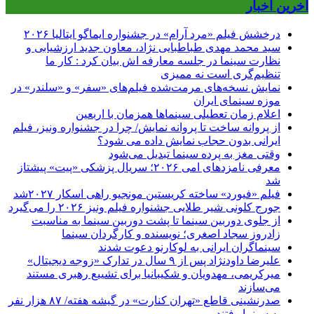
آخرین اخبار
درخشش فیلم «مرد آرام» در جشنواره ایماگو ایتالیا ۲۰۲۶
سید محمد مهدی طباطبایی نژاد، معاون جدید ارزشیابی و
نظارت سینما در جلسه معارفه اش بیان کرد : کار ما
تنظیم‌گری است نه ممیزی
نمایش نسخه‌های مرمت‌شده فیلم‌های «سفر» و «سلندر» در
موزه سینمای ایران
اعلام زمان تعطیلی سینماها همزمان با اربعین
از پروانه ساخت تا پروانه نمایش/ چرا در جشنواره ونیز، فیلم
ایرانی بدون حجاب نمایش داده می شود؟
وقتی مغز به پرده سینما تبدیل می‌شود
معرفی نامزدهای امی ۲۰۲۶؛ سریال پزشکی «پیت» پیشتاز
شد
فیلم «فیورد» ساخته کریستین مونجیو راهی اسکار ۲۰۲۷شد
جورج کلونی شیر طلایی جشنواره فیلم ونیز ۲۰۲۶ را می‌گیرد
از جلوی دوربین سینما تا پشت دوربین سینما به مناسبت
زادروز سجاد اصغری؛ نویسنده و کارگردان سینما
سینماگران ایرانی به لوکارنو دعوت شدند
علیرضا داودنژاد پس از ۹ سال در تدارک «زوجه دیجیتال»
میرکریمی، مهدویان و شکیبانیا برای تشییع رهبری مستند
می‌سازند
صدرنشینی قاطع «تهران کنارت» در گیشه هفته/ ۸۷ هزار نفر
به سینما رفتند