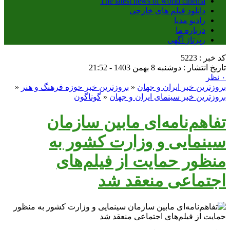
The latest news of world cinema
دانلود فیلم های خارجی
رادیو مدیا
درباره ما
رپرتاژ آگهی
کد خبر : 5223
تاریخ انتشار : دوشنبه 8 بهمن 1403 - 21:52
۰ نظر
بروزترین خبر ایران و جهان
«
بروزترین خبر حوزه فرهنگ و هنر
«
بروزترین خبر سینمای ایران و جهان
«
گوناگون
تفاهم‌نامه‌ای مابین سازمان
سینمایی و وزارت کشور به
منظور حمایت از فیلم‌های
اجتماعی منعقد شد