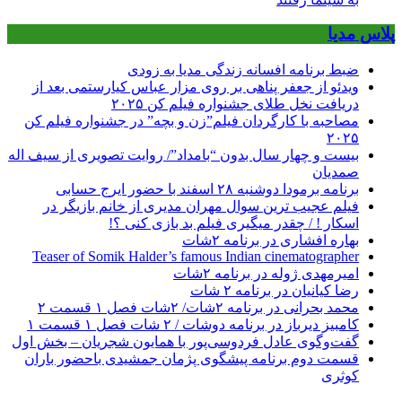
پلاس مدیا
ضبط برنامه افسانه زندگی مدیا به زودی
ویدئو از جعفر پناهی بر روی مزار عباس کیارستمی بعد از
دریافت نخل طلای جشنواره فیلم کن ۲۰۲۵
مصاحبه با کارگردان فیلم”زن و بچه” در جشنواره فیلم کن
۲۰۲۵
بیست و چهار سال بدون “بامداد”/ روایت تصویری از سیف اله
صمدیان
برنامه برمودا دوشنبه ۲۸ اسفند با حضور ایرج حسابی
فیلم عجیب ترین سوال مهران مدیری از خانم بازیگر در
اسکار ! / چقدر میگیری فیلم بد بازی کنی ؟!
بهاره افشاری در برنامه ۲شات
Teaser of Somik Halder’s famous Indian cinematographer
امیرمهدی ژوله در برنامه ۲شات
رضا کیانیان در برنامه ۲ شات
محمد بحرانی در برنامه ۲شات/ ۲شات فصل ۱ قسمت ۲
کامبیز دیرباز در برنامه دوشات / ۲ شات فصل ۱ قسمت ۱
گفت‌وگوی عادل فردوسی‌پور با همایون شجریان – بخش اول
قسمت دوم برنامه پیشگوی پژمان جمشیدی باحضور باران
کوثری