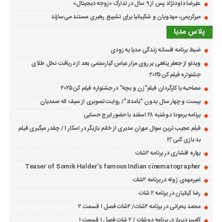
علیرضا داودنژاد پس از ۹ سال در تدارک «زوجه دیجیتال»
میرکریمی، مهدویان و شکیبانیا برای تشییع رهبری مستند می‌سازند
پلاس مدیا
ضبط برنامه افسانه زندگی مدیا به زودی
ویدئو از جعفر پناهی بر روی مزار عباس کیارستمی بعد از دریافت نخل طلای
جشنواره فیلم کن ۲۰۲۵
مصاحبه با کارگردان فیلم”زن و بچه” در جشنواره فیلم کن ۲۰۲۵
بیست و چهار سال بدون “بامداد”/ روایت تصویری از سیف اله صمدیان
برنامه برمودا دوشنبه ۲۸ اسفند با حضور ایرج حسابی
فیلم عجیب ترین سوال مهران مدیری از خانم بازیگر در اسکار ! / چقدر میگیری فیلم
بد بازی کنی ؟!
بهاره افشاری در برنامه ۲شات
Teaser of Somik Halder’s famous Indian cinematographer
امیرمهدی ژوله در برنامه ۲شات
رضا کیانیان در برنامه ۲ شات
محمد بحرانی در برنامه ۲شات/ ۲شات فصل ۱ قسمت ۲
کامبیز دیرباز در برنامه دوشات / ۲ شات فصل ۱ قسمت ۱