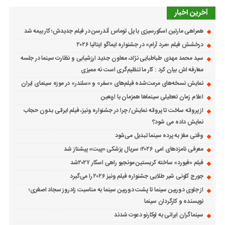
آخرین اخبار
همراهی مارتین اسکورسیزی با پل توماس ٱندرسن در فیلم جدیدش؛ کار بیمه شد
درخشش فیلم «مرد آرام» در جشنواره ایماگو ایتالیا ۲۰۲۶
سید محمد مهدی طباطبایی نژاد، معاون جدید ارزشیابی و نظارت سینما در جلسه
معارفه اش بیان کرد : کار ما تنظیم‌گری است نه ممیزی
نمایش نسخه‌های مرمت‌شده فیلم‌های «سفر» و «سلندر» در موزه سینمای ایران
اعلام زمان تعطیلی سینماها همزمان با اربعین
از پروانه ساخت تا پروانه نمایش/ چرا در جشنواره ونیز، فیلم ایرانی بدون حجاب
نمایش داده می شود؟
وقتی مغز به پرده سینما تبدیل می‌شود
معرفی نامزدهای امی ۲۰۲۶؛ سریال پزشکی «پیت» پیشتاز شد
فیلم «فیورد» ساخته کریستین مونجیو راهی اسکار ۲۰۲۷شد
جورج کلونی شیر طلایی جشنواره فیلم ونیز ۲۰۲۶ را می‌گیرد
از جلوی دوربین سینما تا پشت دوربین سینما به مناسبت زادروز سجاد اصغری؛
نویسنده و کارگردان سینما
سینماگران ایرانی به لوکارنو دعوت شدند