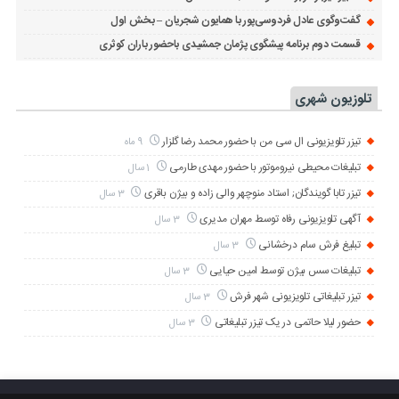
گفت‌وگوی عادل فردوسی‌پور با همایون شجریان – بخش اول
قسمت دوم برنامه پیشگوی پژمان جمشیدی باحضور باران کوثری
تلوزیون شهری
تیزر تلویزیونی ال سی من با حضور محمد رضا گلزار
9 ماه
تبلیغات محیطی نیروموتور با حضور مهدی طارمی
1 سال
تیزر تابا گویندگان; استاد منوچهر والی زاده و بیژن باقری
3 سال
آگهی تلویزیونی رفاه توسط مهران مدیری
3 سال
تبلیغ فرش سام درخشانی
3 سال
تبلیغات سس بیژن توسط امین حیایی
3 سال
تیزر تبلیغاتی تلویزیونی شهر فرش
3 سال
حضور لیلا حاتمی در یک تیزر تبلیغاتی
3 سال