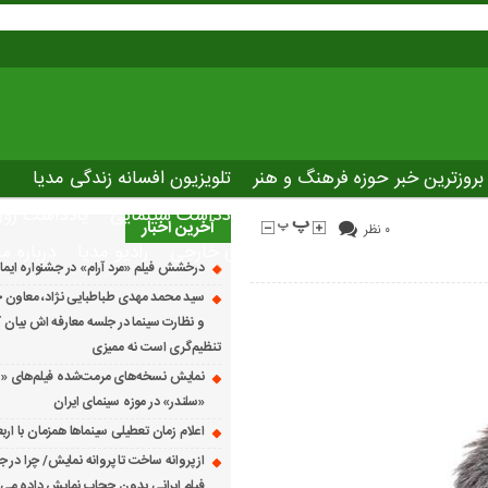
بروزترین خبر حوزه فرهنگ و هنر
تلویزیون افسانه زندگی مدیا
صاصی نوروسینما
پلاس مدیا
یادداشت سینمایی
یادداشت روز
آخرین اخبار
۰ نظر
The latest ne
دانلود فیلم های خارجی
رادیو مدیا
درباره ما
درخشش فیلم «مرد آرام» در جشنواره ایماگو ایت
سید محمد مهدی طباطبایی نژاد، معاون ج
و نظارت سینما در جلسه معارفه اش بیان کرد
تنظیم‌گری است نه ممیزی
نمایش نسخه‌های مرمت‌شده فیلم‌های «
«سلندر» در موزه سینمای ایران
اعلام زمان تعطیلی سینماها همزمان با ارب
از پروانه ساخت تا پروانه نمایش/ چرا در ج
فیلم ایرانی بدون حجاب نمایش داده می