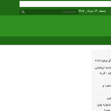
جمعه, ۱۶ مرداد , ۱۴۰۵
گوناگون
رپرتاژ آگهی
الیا ۲۰۲۶
دید ارزشیابی
 : کار ما
سفر» و
عین
شنواره ونیز،
 شود؟