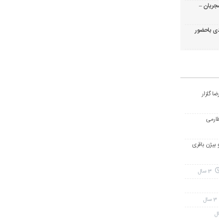
جریان –
ی باحضور
ا گلزار
طارمی
و بیژن باقری
3 سال
3 سال