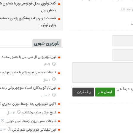
گفت‌وگوی عادل فردوسی‌پور با همایون ش
واهد شد.
بخش اول
قسمت دوم برنامه پیشگوی پژمان جمشید
د.
باران کوثری
تلوزیون شهری
تیزر تلویزیونی ال سی من با حضور محمد رض
9 ماه
تبلیغات محیطی نیروموتور با حضور مهدی 
1 سال
تیزر تابا گویندگان; استاد منوچهر والی زاده 
ره دیدگاهی
ارسال نظر
پاک کردن !
3 سال
آگهی تلویزیونی رفاه توسط مهران مدیری
تبلیغ فرش سام درخشانی
3 سال
تبلیغات سس بیژن توسط امین حیایی
تیزر تبلیغاتی تلویزیونی شهر فرش
3 سال