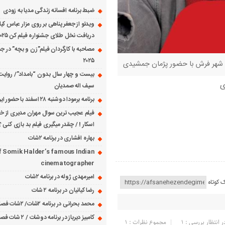
ضبط برنامه افسانه زندگی مدیا به زودی
ویدئو از جعفر پناهی بر روی مزار عباس کی
دریافت نخل طلای جشنواره فیلم کن ۲۰۲۵
مصاحبه با کارگردان فیلم”زن و بچه” در جش
۲۰۲۵
نی شهر فرش با حضور پژمان جمشیدی
بیست و چهار سال بدون “بامداد”/ روایت
ی
سیف اله صمدیان
برنامه برمودا دوشنبه ۲۸ اسفند با حضور ایرج حسابی
فیلم عجیب ترین سوال مهران مدیری از خانم
اسکار ! / چقدر میگیری فیلم بد بازی کنی ؟
بهاره افشاری در برنامه ۲شات
f Somik Halder’s famous Indian
cinematographer
امیرمهدی ژوله در برنامه ۲شات
ک کوتاه
رضا کیانیان در برنامه ۲ شات
محمد بحرانی در برنامه ۲شات/ ۲شات فصل ۱ قسمت ۲
کامبیز دیرباز در برنامه دوشات / ۲ شات فصل ۱ قسمت ۱
ر انتظار بررسی : 1
مجموع نظرات : 1