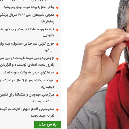
وقتی مغز به پرده سینما تبدیل می‌شود
معرفی نامزدهای امی ۲۰۲۶؛ س
پیشتاز شد
فیلم «فیورد» ساخته کریستین مونجیو راهی
۲۰۲۷شد
می‌گیرد
از جلوی دوربین سینما تا پشت دوربین سین
زادروز سجاد اصغری؛ نویسنده و کارگردان 
سینماگران ایرانی به لوکارنو دعوت شدند
علیرضا داودنژاد پس از ۹ سال در تد
دیجیتال»
میرکریمی، مهدویان و شکیبانیا برای تشیی
مستند می‌سازند
نفر به سینما رفتند
پلاس مدیا