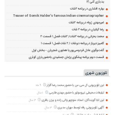
بد بازی کنی ؟!
بهاره افشاری در برنامه ۲شات
Teaser of Somik Halder’s famous Indian cinematographer
امیرمهدی ژوله در برنامه ۲شات
رضا کیانیان در برنامه ۲ شات
محمد بحرانی در برنامه ۲شات/ ۲شات فصل ۱ قسمت ۲
کامبیز دیرباز در برنامه دوشات / ۲ شات فصل ۱ قسمت ۱
گفت‌وگوی عادل فردوسی‌پور با همایون شجریان – بخش اول
قسمت دوم برنامه پیشگوی پژمان جمشیدی باحضور باران کوثری
تلوزیون شهری
تیزر تلویزیونی ال سی من با حضور محمد رضا گلزار
9 ماه
تبلیغات محیطی نیروموتور با حضور مهدی طارمی
1 سال
تیزر تابا گویندگان; استاد منوچهر والی زاده و بیژن باقری
3 سال
آگهی تلویزیونی رفاه توسط مهران مدیری
3 سال