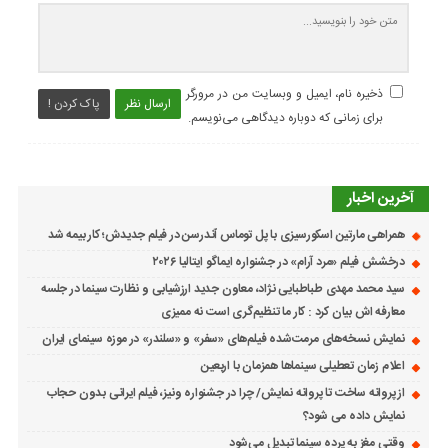
ذخیره نام، ایمیل و وبسایت من در مرورگر
ارسال نظر
پاک کردن !
برای زمانی که دوباره دیدگاهی می‌نویسم.
آخرین اخبار
همراهی مارتین اسکورسیزی با پل توماس ٱندرسن در فیلم جدیدش؛ کار بیمه شد
درخشش فیلم «مرد آرام» در جشنواره ایماگو ایتالیا ۲۰۲۶
سید محمد مهدی طباطبایی نژاد، معاون جدید ارزشیابی و نظارت سینما در جلسه
معارفه اش بیان کرد : کار ما تنظیم‌گری است نه ممیزی
نمایش نسخه‌های مرمت‌شده فیلم‌های «سفر» و «سلندر» در موزه سینمای ایران
اعلام زمان تعطیلی سینماها همزمان با اربعین
از پروانه ساخت تا پروانه نمایش/ چرا در جشنواره ونیز، فیلم ایرانی بدون حجاب
نمایش داده می شود؟
وقتی مغز به پرده سینما تبدیل می‌شود