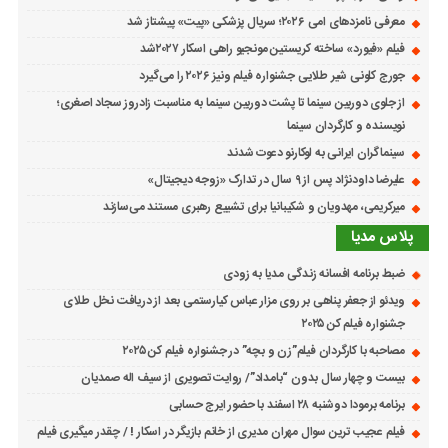
معرفی نامزدهای امی ۲۰۲۶؛ سریال پزشکی «پیت» پیشتاز شد
فیلم «فیورد» ساخته کریستین مونجیو راهی اسکار ۲۰۲۷شد
جورج کلونی شیر طلایی جشنواره فیلم ونیز ۲۰۲۶ را می‌گیرد
از جلوی دوربین سینما تا پشت دوربین سینما به مناسبت زادروز سجاد اصغری؛
نویسنده و کارگردان سینما
سینماگران ایرانی به لوکارنو دعوت شدند
علیرضا داودنژاد پس از ۹ سال در تدارک «زوجه دیجیتال»
میرکریمی، مهدویان و شکیبانیا برای تشییع رهبری مستند می‌سازند
پلاس مدیا
ضبط برنامه افسانه زندگی مدیا به زودی
ویدئو از جعفر پناهی بر روی مزار عباس کیارستمی بعد از دریافت نخل طلای
جشنواره فیلم کن ۲۰۲۵
مصاحبه با کارگردان فیلم”زن و بچه” در جشنواره فیلم کن ۲۰۲۵
بیست و چهار سال بدون “بامداد”/ روایت تصویری از سیف اله صمدیان
برنامه برمودا دوشنبه ۲۸ اسفند با حضور ایرج حسابی
فیلم عجیب ترین سوال مهران مدیری از خانم بازیگر در اسکار ! / چقدر میگیری فیلم