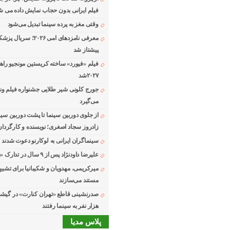
فیلم ایرانی بدون حجاب نمایش داده می ش
وقتی مغز به پرده سینما تبدیل می‌شود
معرفی نامزدهای امی ۲۰۲۶؛ 
پیشتاز شد
فیلم «فیورد» ساخته کریستین مونجیو راه
۲۰۲۷شد
می‌گیرد
از جلوی دوربین سینما تا پشت دوربین سین
زادروز سجاد اصغری؛ نویسنده و کارگردان
سینماگران ایرانی به لوکارنو دعوت شدند
علیرضا داودنژاد پس از ۹ سال در تدارک «زوجه دیجیتال»
میرکریمی، مهدویان و شکیبانیا برای تشیی
مستند می‌سازند
هزار نفر به سینما رفتند
پلاس مدیا