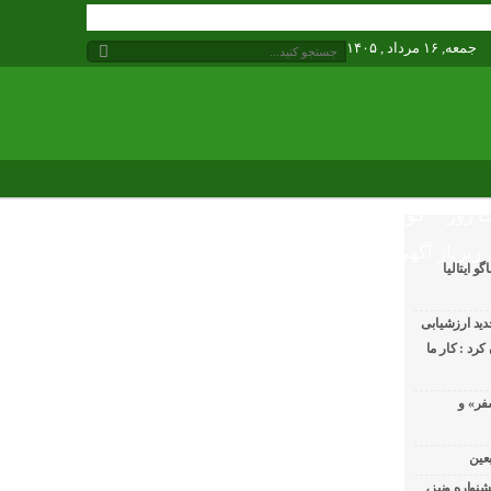
جمعه, ۱۶ مرداد , ۱۴۰۵
 روز
گوناگون
رپرتاژ آگهی
 ایتالیا
ید ارزشیابی
رد : کار ما
فر» و
عین
شنواره ونیز،