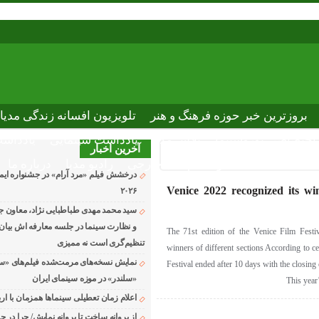
بروزترین خبر حوزه فرهنگ و هنر
تلویزیون افسانه زندگی مدیا
ختصاصی نوروسینما
پلاس مدیا
یادداشت سینمایی
یادداشت
آخرین اخبار
The latest n
دانلود فیلم های خارجی
رادیو مدیا
درباره ما
درخشش فیلم «مرد آرام» در جشنواره ایماگو
Venice 2022 recognized its wi
۲۰۲۶
سید محمد مهدی طباطبایی نژاد، معاون جد
و نظارت سینما در جلسه معارفه اش بیان ک
The 71st edition of the Venice Film Festiv
تنظیم‌گری است نه ممیزی
winners of different sections According to c
نمایش نسخه‌های مرمت‌شده فیلم‌های «س
Festival ended after 10 days with the closing
«سلندر» در موزه سینمای ایران
This year
اعلام زمان تعطیلی سینماها همزمان با ارب
از پروانه ساخت تا پروانه نمایش/ چرا در ج