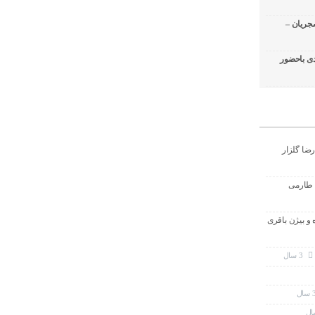
جریان –
ی باحضور
رضا گلزار
 طارمی
ه و بیژن باقری
3 سال