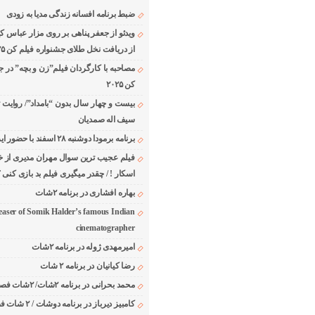
ضبط برنامه افسانه زندگی مدیا به زودی
ویدئو از جعفر پناهی بر روی مزار عباس ک
از دریافت نخل طلای جشنواره فیلم کن ۲۰۲۵
مصاحبه با کارگردان فیلم”زن و بچه” در ج
کن ۲۰۲۵
بیست و چهار سال بدون “بامداد”/ روایت 
سیف اله صمدیان
برنامه برمودا دوشنبه ۲۸ اسفند با حضور ایرج حسابی
فیلم عجیب ترین سوال مهران مدیری از خا
اسکار ! / چقدر میگیری فیلم بد بازی کنی ؟
بهاره افشاری در برنامه ۲شات
easer of Somik Halder’s famous Indian
cinematographer
امیرمهدی ژوله در برنامه ۲شات
رضا کیانیان در برنامه ۲ شات
محمد بحرانی در برنامه ۲شات/ ۲شات فصل ۱ قسمت ۲