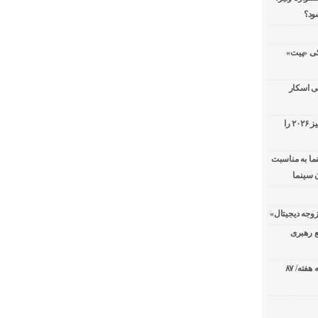
ود؟
سریال پزشکی «پیت»
ی اسکار
جورج کلونی شیر طلایی جشنواره فیلم ونیز ۲۰۲۶ را
ما به مناسبت
 سینما
ع رهبری
صدرنشینی قاطع «تهران کنارت» در گیشه هفته/ ۸۷