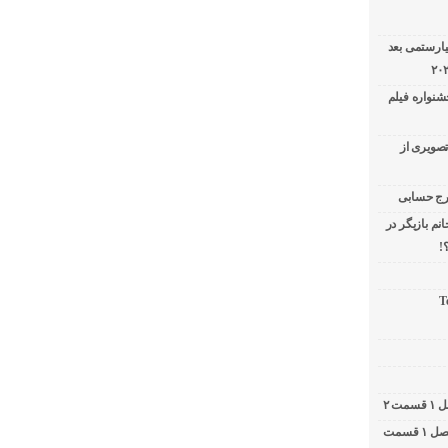
یارستمی بعد
شنواره فیلم
تصویری از
نم بازیگر در
!
T
کامبیز دیرباز در برنامه دوشات / ۲ شات فصل ۱ قسمت