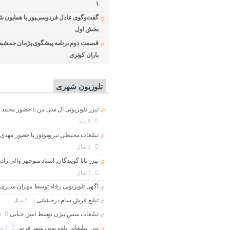
۱
گفت‌وگوی عادل فردوسی‌پور با همایون ش
بخش اول
قسمت دوم برنامه پیشگوی پژمان جمشید
باران کوثری
تلوزیون شهری
تیزر تلویزیونی ال سی من با حضور محمد 
9 ماه
تبلیغات محیطی نیروموتور با حضور مهدی
1 سال
تیزر تابا گویندگان; استاد منوچهر والی زاد
3 سال
آگهی تلویزیونی رفاه توسط مهران مدیری
تبلیغ فرش سام درخشانی
3 سال
تبلیغات سس بیژن توسط امین حیایی
3 سال
تیزر تبلیغاتی تلویزیونی شهر فرش
3 سال