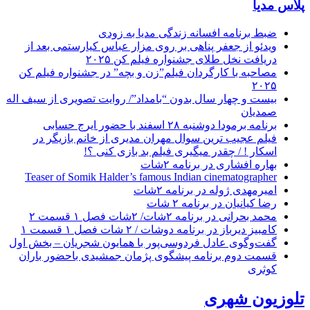
پلاس مدیا
ضبط برنامه افسانه زندگی مدیا به زودی
ویدئو از جعفر پناهی بر روی مزار عباس کیارستمی بعد از
دریافت نخل طلای جشنواره فیلم کن ۲۰۲۵
مصاحبه با کارگردان فیلم”زن و بچه” در جشنواره فیلم کن
۲۰۲۵
بیست و چهار سال بدون “بامداد”/ روایت تصویری از سیف اله
صمدیان
برنامه برمودا دوشنبه ۲۸ اسفند با حضور ایرج حسابی
فیلم عجیب ترین سوال مهران مدیری از خانم بازیگر در
اسکار ! / چقدر میگیری فیلم بد بازی کنی ؟!
بهاره افشاری در برنامه ۲شات
Teaser of Somik Halder’s famous Indian cinematographer
امیرمهدی ژوله در برنامه ۲شات
رضا کیانیان در برنامه ۲ شات
محمد بحرانی در برنامه ۲شات/ ۲شات فصل ۱ قسمت ۲
کامبیز دیرباز در برنامه دوشات / ۲ شات فصل ۱ قسمت ۱
گفت‌وگوی عادل فردوسی‌پور با همایون شجریان – بخش اول
قسمت دوم برنامه پیشگوی پژمان جمشیدی باحضور باران
کوثری
تلوزیون شهری