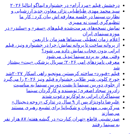
درخشش فیلم «مرد آرام» در جشنواره ایماگو ایتالیا ۲۰۲۶
سید محمد مهدی طباطبایی نژاد، معاون جدید ارزشیابی و
نظارت سینما در جلسه معارفه اش بیان کرد : کار ما
تنظیم‌گری است نه ممیزی
نمایش نسخه‌های مرمت‌شده فیلم‌های «سفر» و «سلندر» در
موزه سینمای ایران
اعلام زمان تعطیلی سینماها همزمان با اربعین
از پروانه ساخت تا پروانه نمایش/ چرا در جشنواره ونیز، فیلم
ایرانی بدون حجاب نمایش داده می شود؟
وقتی مغز به پرده سینما تبدیل می‌شود
معرفی نامزدهای امی ۲۰۲۶؛ سریال پزشکی «پیت» پیشتاز
شد
فیلم «فیورد» ساخته کریستین مونجیو راهی اسکار ۲۰۲۷شد
جورج کلونی شیر طلایی جشنواره فیلم ونیز ۲۰۲۶ را می‌گیرد
از جلوی دوربین سینما تا پشت دوربین سینما به مناسبت
زادروز سجاد اصغری؛ نویسنده و کارگردان سینما
سینماگران ایرانی به لوکارنو دعوت شدند
علیرضا داودنژاد پس از ۹ سال در تدارک «زوجه دیجیتال»
میرکریمی، مهدویان و شکیبانیا برای تشییع رهبری مستند
می‌سازند
صدرنشینی قاطع «تهران کنارت» در گیشه هفته/ ۸۷ هزار نفر
به سینما رفتند