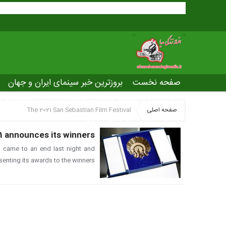
صفحه نخست
بروزترین خبر سینمای ایران و جهان
بروزترین خبر مراسم آکادمی افسانه زندگی
صفحه اخت
صفحه اصلی
The 2021 San Sebastian Film Festival
عصر جدید
تلویزیون شهری
ws of world cinema
21 announces its winners
l came to an end last night and
senting its awards to the winners