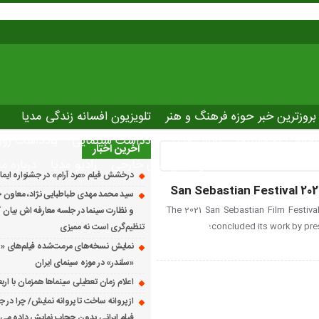
بروزترین خبر حوزه فرهنگ و هنر
تلویزیون افسانه زندگی مدیا
صاصی نوروسینما
پلاس مدیا
یادداشت سینمایی
یادداشت روز
آخرین اخبار
The latest ne
دانلود فیلم های خارجی
رادیو مدیا
درباره ما
درخشش فیلم «مرد آرام» در جشنواره ایماگو ایت
San Sebastian Festival 20
سید محمد مهدی طباطبایی نژاد، معاون ج
The 2021 San Sebastian Film Festiva
و نظارت سینما در جلسه معارفه اش بیان کرد
concluded its work by pre؛
تنظیم‌گری است نه ممیزی
نمایش نسخه‌های مرمت‌شده فیلم‌های «
«سلندر» در موزه سینمای ایران
اعلام زمان تعطیلی سینماها همزمان با ارب
از پروانه ساخت تا پروانه نمایش/ چرا در ج
فیلم ایرانی بدون حجاب نمایش داده می