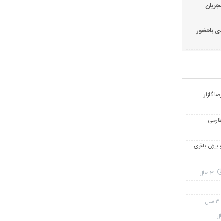
جریان –
ی باحضور
ا گلزار
طارمی
و بیژن باقری
3 سال
3 سال