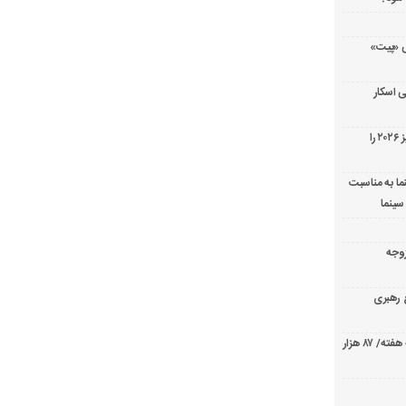
ریال پزشکی «پیت»
 اسکار
جورج کلونی شیر طلایی جشنواره فیلم ونیز ۲۰۲۶ را
ما به مناسبت
سینما
ارک «زوجه
ع رهبری
صدرنشینی قاطع «تهران کنارت» در گیشه هفته/ ۸۷ هزار