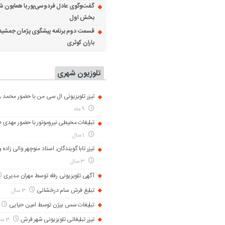
گفت‌وگوی عادل فردوسی‌پور با همایون ش
بخش اول
قسمت دوم برنامه پیشگوی پژمان جمشید
باران کوثری
تلوزیون شهری
تیزر تلویزیونی ال سی من با حضور محمد رض
9 ماه
تبلیغات محیطی نیروموتور با حضور مهدی 
1 سال
تیزر تابا گویندگان; استاد منوچهر والی زاده 
3 سال
آگهی تلویزیونی رفاه توسط مهران مدیری
تبلیغ فرش سام درخشانی
3 سال
تبلیغات سس بیژن توسط امین حیایی
تیزر تبلیغاتی تلویزیونی شهر فرش
3 سال