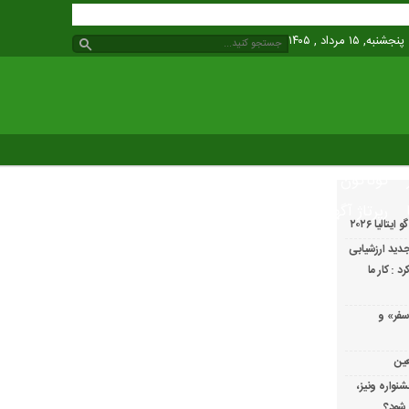
پنجشنبه, ۱۵ مرداد , ۱۴۰۵
گوناگون
رپرتاژ آگهی
الیا ۲۰۲۶
دید ارزشیابی
 : کار ما
سفر» و
عین
شنواره ونیز،
 شود؟