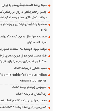
ضبط برنامه افسانه زندگی مدیا به زودی
ویدئو از جعفر پناهی بر روی مزار عباس کی
دریافت نخل طلای جشنواره فیلم کن ۲۰۲۵
مصاحبه با کارگردان فیلم”زن و بچه” در جش
۲۰۲۵
بیست و چهار سال بدون “بامداد”/ روایت
سیف اله صمدیان
برنامه برمودا دوشنبه ۲۸ اسفند با حضور ایرج حسابی
فیلم عجیب ترین سوال مهران مدیری از خانم
اسکار ! / چقدر میگیری فیلم بد بازی کنی ؟
بهاره افشاری در برنامه ۲شات
f Somik Halder’s famous Indian
cinematographer
امیرمهدی ژوله در برنامه ۲شات
رضا کیانیان در برنامه ۲ شات
محمد بحرانی در برنامه ۲شات/ ۲شات فصل ۱ قسمت ۲
کامبیز دیرباز در برنامه دوشات / ۲ شات فصل ۱ قسمت ۱