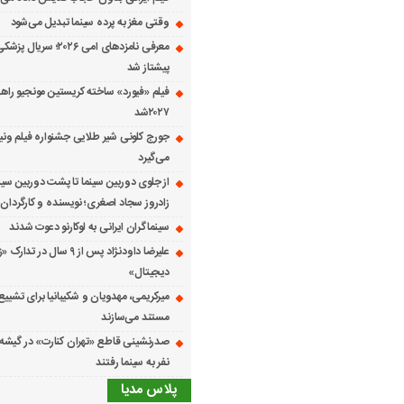
وقتی مغز به پرده سینما تبدیل می‌شود
معرفی نامزدهای امی ۲۰۲۶؛ س
پیشتاز شد
فیلم «فیورد» ساخته کریستین مونجیو راهی
۲۰۲۷شد
می‌گیرد
از جلوی دوربین سینما تا پشت دوربین سین
زادروز سجاد اصغری؛ نویسنده و کارگردان 
سینماگران ایرانی به لوکارنو دعوت شدند
علیرضا داودنژاد پس از ۹ سال در تد
دیجیتال»
میرکریمی، مهدویان و شکیبانیا برای تشیی
مستند می‌سازند
نفر به سینما رفتند
پلاس مدیا