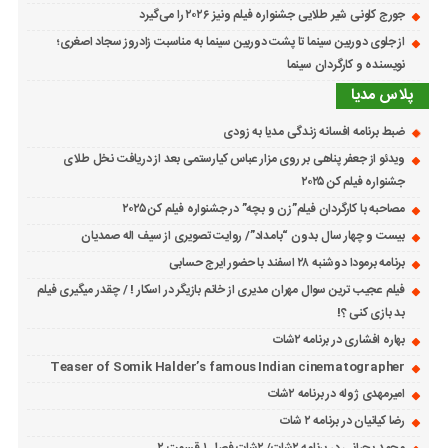
جورج کلونی شیر طلایی جشنواره فیلم ونیز ۲۰۲۶ را می‌گیرد
از جلوی دوربین سینما تا پشت دوربین سینما به مناسبت زادروز سجاد اصغری؛
نویسنده و کارگردان سینما
پلاس مدیا
ضبط برنامه افسانه زندگی مدیا به زودی
ویدئو از جعفر پناهی بر روی مزار عباس کیارستمی بعد از دریافت نخل طلای
جشنواره فیلم کن ۲۰۲۵
مصاحبه با کارگردان فیلم”زن و بچه” در جشنواره فیلم کن ۲۰۲۵
بیست و چهار سال بدون “بامداد”/ روایت تصویری از سیف اله صمدیان
برنامه برمودا دوشنبه ۲۸ اسفند با حضور ایرج حسابی
فیلم عجیب ترین سوال مهران مدیری از خانم بازیگر در اسکار ! / چقدر میگیری فیلم
بد بازی کنی ؟!
بهاره افشاری در برنامه ۲شات
Teaser of Somik Halder’s famous Indian cinematographer
امیرمهدی ژوله در برنامه ۲شات
رضا کیانیان در برنامه ۲ شات