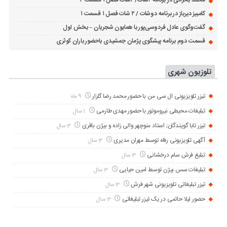
محمد بحرانی در برنامه ۲شات/ ۲شات فصل ۱ قسمت ۲
کامبیز دیرباز در برنامه دوشات / ۲ شات فصل ۱ قسمت ۱
گفت‌وگوی عادل فردوسی‌پور با همایون شجریان – بخش اول
قسمت دوم برنامه پیشگوی پژمان جمشیدی باحضور باران کوثری
تلوزیون شهری
تیزر تلویزیونی ال سی من با حضور محمد رضا گلزار
9 ماه
تبلیغات محیطی نیروموتور با حضور مهدی طارمی
1 سال
تیزر تابا گویندگان; استاد منوچهر والی زاده و بیژن باقری
3 سال
آگهی تلویزیونی رفاه توسط مهران مدیری
3 سال
تبلیغ فرش سام درخشانی
3 سال
تبلیغات سس بیژن توسط امین حیایی
3 سال
تیزر تبلیغاتی تلویزیونی شهر فرش
3 سال
حضور لیلا حاتمی در یک تیزر تبلیغاتی
3 سال