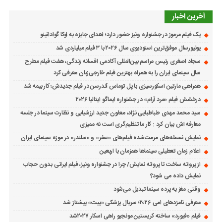
آخرین اخبار
یک فیلم مرموز در جشنواره ونیز حضور دارد؛ اهدای جایزه به لوکا گوادانینو
یونیورسال موفق‌ترین استودیوی سال ۲۰۲۶ با ۳ فیلم میلیاردی شد
سجاد اصغری رئیس مراسم بین‌المللی آکادمی افسانه زندگی، هفت فیلم مطرح
سال سینمای ایران را به همراه بهترین فیلم خارجی‌زبان معرفی کرد
همراهی مارتین اسکورسیزی با پل توماس ٱندرسن در فیلم جدیدش؛ کار بیمه شد
درخشش فیلم «مرد آرام» در جشنواره ایماگو ایتالیا ۲۰۲۶
سید محمد مهدی طباطبایی نژاد، معاون جدید ارزشیابی و نظارت سینما در جلسه
معارفه اش بیان کرد : کار ما تنظیم‌گری است نه ممیزی
نمایش نسخه‌های مرمت‌شده فیلم‌های «سفر» و «سلندر» در موزه سینمای ایران
اعلام زمان تعطیلی سینماها همزمان با اربعین
از پروانه ساخت تا پروانه نمایش/ چرا در جشنواره ونیز، فیلم ایرانی بدون حجاب
نمایش داده می شود؟
وقتی مغز به پرده سینما تبدیل می‌شود
معرفی نامزدهای امی ۲۰۲۶؛ سریال پزشکی «پیت» پیشتاز شد
فیلم «فیورد» ساخته کریستین مونجیو راهی اسکار ۲۰۲۷شد