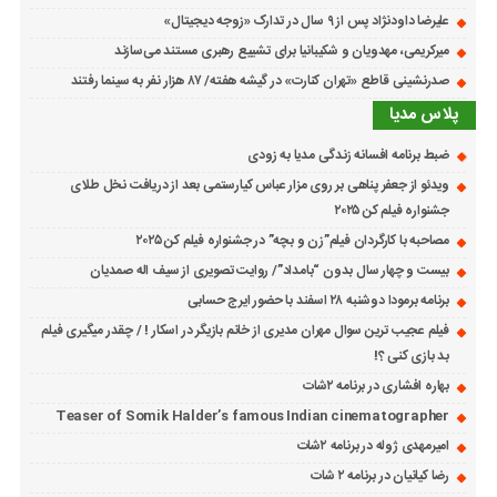
علیرضا داودنژاد پس از ۹ سال در تدارک «زوجه دیجیتال»
میرکریمی، مهدویان و شکیبانیا برای تشییع رهبری مستند می‌سازند
صدرنشینی قاطع «تهران کنارت» در گیشه هفته/ ۸۷ هزار نفر به سینما رفتند
پلاس مدیا
ضبط برنامه افسانه زندگی مدیا به زودی
ویدئو از جعفر پناهی بر روی مزار عباس کیارستمی بعد از دریافت نخل طلای
جشنواره فیلم کن ۲۰۲۵
مصاحبه با کارگردان فیلم”زن و بچه” در جشنواره فیلم کن ۲۰۲۵
بیست و چهار سال بدون “بامداد”/ روایت تصویری از سیف اله صمدیان
برنامه برمودا دوشنبه ۲۸ اسفند با حضور ایرج حسابی
فیلم عجیب ترین سوال مهران مدیری از خانم بازیگر در اسکار ! / چقدر میگیری فیلم
بد بازی کنی ؟!
بهاره افشاری در برنامه ۲شات
Teaser of Somik Halder’s famous Indian cinematographer
امیرمهدی ژوله در برنامه ۲شات
رضا کیانیان در برنامه ۲ شات