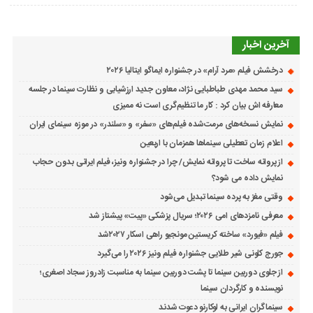
آخرین اخبار
درخشش فیلم «مرد آرام» در جشنواره ایماگو ایتالیا ۲۰۲۶
سید محمد مهدی طباطبایی نژاد، معاون جدید ارزشیابی و نظارت سینما در جلسه
معارفه اش بیان کرد : کار ما تنظیم‌گری است نه ممیزی
نمایش نسخه‌های مرمت‌شده فیلم‌های «سفر» و «سلندر» در موزه سینمای ایران
اعلام زمان تعطیلی سینماها همزمان با اربعین
از پروانه ساخت تا پروانه نمایش/ چرا در جشنواره ونیز، فیلم ایرانی بدون حجاب
نمایش داده می شود؟
وقتی مغز به پرده سینما تبدیل می‌شود
معرفی نامزدهای امی ۲۰۲۶؛ سریال پزشکی «پیت» پیشتاز شد
فیلم «فیورد» ساخته کریستین مونجیو راهی اسکار ۲۰۲۷شد
جورج کلونی شیر طلایی جشنواره فیلم ونیز ۲۰۲۶ را می‌گیرد
از جلوی دوربین سینما تا پشت دوربین سینما به مناسبت زادروز سجاد اصغری؛
نویسنده و کارگردان سینما
سینماگران ایرانی به لوکارنو دعوت شدند