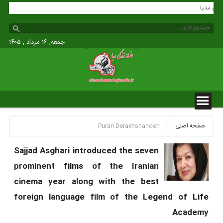
 زندگی مدیا
جمعه, ۱۶ مرداد , ۱۴۰۵
صفحه اصلی
Puran Derakhshandeh
Sajjad Asghari introduced the seven
prominent films of the Iranian
cinema year along with the best
foreign language film of the Legend of Life
Academy