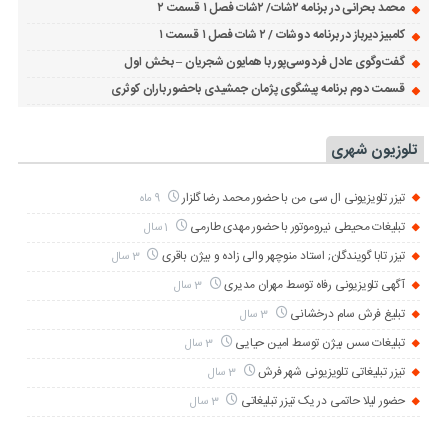
محمد بحرانی در برنامه ۲شات/ ۲شات فصل ۱ قسمت ۲
کامبیز دیرباز در برنامه دوشات / ۲ شات فصل ۱ قسمت ۱
گفت‌وگوی عادل فردوسی‌پور با همایون شجریان – بخش اول
قسمت دوم برنامه پیشگوی پژمان جمشیدی باحضور باران کوثری
تلوزیون شهری
تیزر تلویزیونی ال سی من با حضور محمد رضا گلزار
9 ماه
تبلیغات محیطی نیروموتور با حضور مهدی طارمی
1 سال
تیزر تابا گویندگان; استاد منوچهر والی زاده و بیژن باقری
3 سال
آگهی تلویزیونی رفاه توسط مهران مدیری
3 سال
تبلیغ فرش سام درخشانی
3 سال
تبلیغات سس بیژن توسط امین حیایی
3 سال
تیزر تبلیغاتی تلویزیونی شهر فرش
3 سال
حضور لیلا حاتمی در یک تیزر تبلیغاتی
3 سال