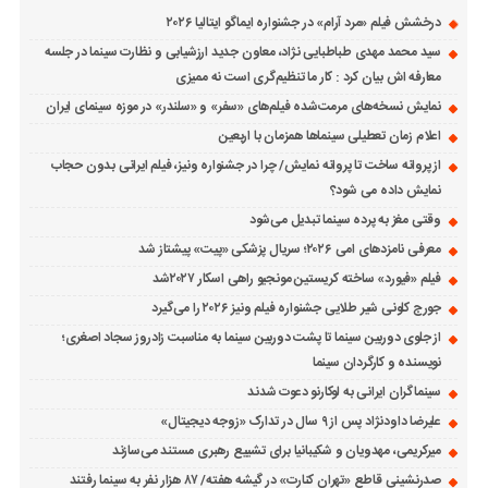
درخشش فیلم «مرد آرام» در جشنواره ایماگو ایتالیا ۲۰۲۶
سید محمد مهدی طباطبایی نژاد، معاون جدید ارزشیابی و نظارت سینما در جلسه
معارفه اش بیان کرد : کار ما تنظیم‌گری است نه ممیزی
نمایش نسخه‌های مرمت‌شده فیلم‌های «سفر» و «سلندر» در موزه سینمای ایران
اعلام زمان تعطیلی سینماها همزمان با اربعین
از پروانه ساخت تا پروانه نمایش/ چرا در جشنواره ونیز، فیلم ایرانی بدون حجاب
نمایش داده می شود؟
وقتی مغز به پرده سینما تبدیل می‌شود
معرفی نامزدهای امی ۲۰۲۶؛ سریال پزشکی «پیت» پیشتاز شد
فیلم «فیورد» ساخته کریستین مونجیو راهی اسکار ۲۰۲۷شد
جورج کلونی شیر طلایی جشنواره فیلم ونیز ۲۰۲۶ را می‌گیرد
از جلوی دوربین سینما تا پشت دوربین سینما به مناسبت زادروز سجاد اصغری؛
نویسنده و کارگردان سینما
سینماگران ایرانی به لوکارنو دعوت شدند
علیرضا داودنژاد پس از ۹ سال در تدارک «زوجه دیجیتال»
میرکریمی، مهدویان و شکیبانیا برای تشییع رهبری مستند می‌سازند
صدرنشینی قاطع «تهران کنارت» در گیشه هفته/ ۸۷ هزار نفر به سینما رفتند