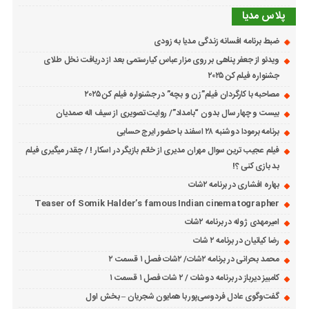
پلاس مدیا
ضبط برنامه افسانه زندگی مدیا به زودی
ویدئو از جعفر پناهی بر روی مزار عباس کیارستمی بعد از دریافت نخل طلای
جشنواره فیلم کن ۲۰۲۵
مصاحبه با کارگردان فیلم”زن و بچه” در جشنواره فیلم کن ۲۰۲۵
بیست و چهار سال بدون “بامداد”/ روایت تصویری از سیف اله صمدیان
برنامه برمودا دوشنبه ۲۸ اسفند با حضور ایرج حسابی
فیلم عجیب ترین سوال مهران مدیری از خانم بازیگر در اسکار ! / چقدر میگیری فیلم
بد بازی کنی ؟!
بهاره افشاری در برنامه ۲شات
Teaser of Somik Halder’s famous Indian cinematographer
امیرمهدی ژوله در برنامه ۲شات
رضا کیانیان در برنامه ۲ شات
محمد بحرانی در برنامه ۲شات/ ۲شات فصل ۱ قسمت ۲
کامبیز دیرباز در برنامه دوشات / ۲ شات فصل ۱ قسمت ۱
گفت‌وگوی عادل فردوسی‌پور با همایون شجریان – بخش اول