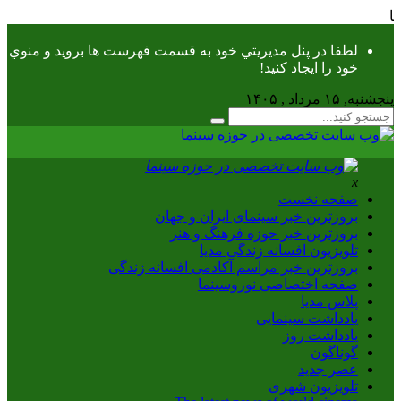
دیا
لطفا در پنل مديريتي خود به قسمت فهرست ها برويد و منوي
خود را ايجاد كنيد!
پنجشنبه, ۱۵ مرداد , ۱۴۰۵
x
صفحه نخست
بروزترین خبر سینمای ایران و جهان
بروزترین خبر حوزه فرهنگ و هنر
تلویزیون افسانه زندگی مدیا
بروزترین خبر مراسم آکادمی افسانه زندگی
صفحه اختصاصی نوروسینما
پلاس مدیا
یادداشت سینمایی
یادداشت روز
گوناگون
عصر جدید
تلویزیون شهری