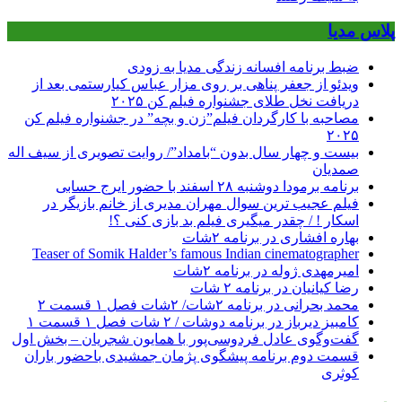
پلاس مدیا
ضبط برنامه افسانه زندگی مدیا به زودی
ویدئو از جعفر پناهی بر روی مزار عباس کیارستمی بعد از
دریافت نخل طلای جشنواره فیلم کن ۲۰۲۵
مصاحبه با کارگردان فیلم”زن و بچه” در جشنواره فیلم کن
۲۰۲۵
بیست و چهار سال بدون “بامداد”/ روایت تصویری از سیف اله
صمدیان
برنامه برمودا دوشنبه ۲۸ اسفند با حضور ایرج حسابی
فیلم عجیب ترین سوال مهران مدیری از خانم بازیگر در
اسکار ! / چقدر میگیری فیلم بد بازی کنی ؟!
بهاره افشاری در برنامه ۲شات
Teaser of Somik Halder’s famous Indian cinematographer
امیرمهدی ژوله در برنامه ۲شات
رضا کیانیان در برنامه ۲ شات
محمد بحرانی در برنامه ۲شات/ ۲شات فصل ۱ قسمت ۲
کامبیز دیرباز در برنامه دوشات / ۲ شات فصل ۱ قسمت ۱
گفت‌وگوی عادل فردوسی‌پور با همایون شجریان – بخش اول
قسمت دوم برنامه پیشگوی پژمان جمشیدی باحضور باران
کوثری