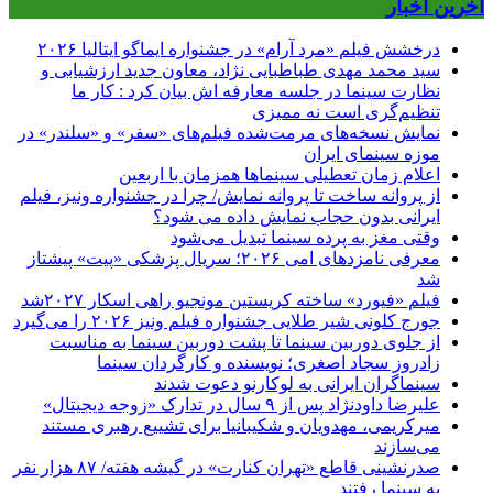
آخرین اخبار
درخشش فیلم «مرد آرام» در جشنواره ایماگو ایتالیا ۲۰۲۶
سید محمد مهدی طباطبایی نژاد، معاون جدید ارزشیابی و
نظارت سینما در جلسه معارفه اش بیان کرد : کار ما
تنظیم‌گری است نه ممیزی
نمایش نسخه‌های مرمت‌شده فیلم‌های «سفر» و «سلندر» در
موزه سینمای ایران
اعلام زمان تعطیلی سینماها همزمان با اربعین
از پروانه ساخت تا پروانه نمایش/ چرا در جشنواره ونیز، فیلم
ایرانی بدون حجاب نمایش داده می شود؟
وقتی مغز به پرده سینما تبدیل می‌شود
معرفی نامزدهای امی ۲۰۲۶؛ سریال پزشکی «پیت» پیشتاز
شد
فیلم «فیورد» ساخته کریستین مونجیو راهی اسکار ۲۰۲۷شد
جورج کلونی شیر طلایی جشنواره فیلم ونیز ۲۰۲۶ را می‌گیرد
از جلوی دوربین سینما تا پشت دوربین سینما به مناسبت
زادروز سجاد اصغری؛ نویسنده و کارگردان سینما
سینماگران ایرانی به لوکارنو دعوت شدند
علیرضا داودنژاد پس از ۹ سال در تدارک «زوجه دیجیتال»
میرکریمی، مهدویان و شکیبانیا برای تشییع رهبری مستند
می‌سازند
صدرنشینی قاطع «تهران کنارت» در گیشه هفته/ ۸۷ هزار نفر
به سینما رفتند