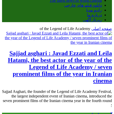
The latest news of world cinema
دانلود فیلم های خارجی
رادیو مدیا
درباره ما
رپرتاژ آگهی
صفحه اصلی
of the Legend of Life Academy
Sajjad asghari : Javad Ezzati and Leila
Hatami, the best actor of the year of the
Legend of Life Academy / seven
prominent films of the year in Iranian
cinema
Sajjad Asghari, the founder of the Legend of Life Academy Festival,
the largest independent event of Iranian cinema, introduced the
seven prominent films of the Iranian cinema year in the fourth round
؛