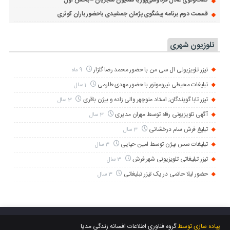
گفت‌وگوی عادل فردوسی‌پور با همایون شجریان – بخش اول
قسمت دوم برنامه پیشگوی پژمان جمشیدی باحضور باران کوثری
تلوزیون شهری
تیزر تلویزیونی ال سی من با حضور محمد رضا گلزار
9 ماه
تبلیغات محیطی نیروموتور با حضور مهدی طارمی
1 سال
تیزر تابا گویندگان; استاد منوچهر والی زاده و بیژن باقری
3 سال
آگهی تلویزیونی رفاه توسط مهران مدیری
3 سال
تبلیغ فرش سام درخشانی
3 سال
تبلیغات سس بیژن توسط امین حیایی
3 سال
تیزر تبلیغاتی تلویزیونی شهر فرش
3 سال
حضور لیلا حاتمی در یک تیزر تبلیغاتی
3 سال
پیاده سازی توسط
گروه فناوری اطلاعات افسانه زندگی مدیا