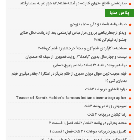
صدرنشینی قاطع «تهران کنارت» در گیشه هفته/ ۸۷ هزار نفر به سینما رفتند
پلاس مدیا
ضبط برنامه افسانه زندگی مدیا به زودی
ویدئو از جعفر پناهی بر روی مزار عباس کیارستمی بعد از دریافت نخل طلای
جشنواره فیلم کن ۲۰۲۵
مصاحبه با کارگردان فیلم”زن و بچه” در جشنواره فیلم کن ۲۰۲۵
بیست و چهار سال بدون “بامداد”/ روایت تصویری از سیف اله صمدیان
برنامه برمودا دوشنبه ۲۸ اسفند با حضور ایرج حسابی
فیلم عجیب ترین سوال مهران مدیری از خانم بازیگر در اسکار ! / چقدر میگیری فیلم
بد بازی کنی ؟!
بهاره افشاری در برنامه ۲شات
Teaser of Somik Halder’s famous Indian cinematographer
امیرمهدی ژوله در برنامه ۲شات
رضا کیانیان در برنامه ۲ شات
محمد بحرانی در برنامه ۲شات/ ۲شات فصل ۱ قسمت ۲
کامبیز دیرباز در برنامه دوشات / ۲ شات فصل ۱ قسمت ۱