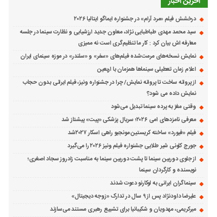
آخرین اخبار
درخشش فیلم «مرد آرام» در جشنواره ایماگو ایتالیا ۲۰۲۶
سید محمد مهدی طباطبایی نژاد، معاون جدید ارزشیابی و نظارت سینما در جلسه
معارفه اش بیان کرد : کار ما تنظیم‌گری است نه ممیزی
نمایش نسخه‌های مرمت‌شده فیلم‌های «سفر» و «سلندر» در موزه سینمای ایران
اعلام زمان تعطیلی سینماها همزمان با اربعین
از پروانه ساخت تا پروانه نمایش/ چرا در جشنواره ونیز، فیلم ایرانی بدون حجاب
نمایش داده می شود؟
وقتی مغز به پرده سینما تبدیل می‌شود
معرفی نامزدهای امی ۲۰۲۶؛ سریال پزشکی «پیت» پیشتاز شد
فیلم «فیورد» ساخته کریستین مونجیو راهی اسکار ۲۰۲۷شد
جورج کلونی شیر طلایی جشنواره فیلم ونیز ۲۰۲۶ را می‌گیرد
از جلوی دوربین سینما تا پشت دوربین سینما به مناسبت زادروز سجاد اصغری؛
نویسنده و کارگردان سینما
سینماگران ایرانی به لوکارنو دعوت شدند
علیرضا داودنژاد پس از ۹ سال در تدارک «زوجه دیجیتال»
میرکریمی، مهدویان و شکیبانیا برای تشییع رهبری مستند می‌سازند