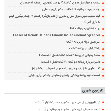
بیست و چهار سال بدون “بامداد”/ روایت تصویری از سیف اله صمدیان
برنامه برمودا دوشنبه ۲۸ اسفند با حضور ایرج حسابی
فیلم عجیب ترین سوال مهران مدیری از خانم بازیگر در اسکار ! / چقدر میگیری فیلم
بد بازی کنی ؟!
بهاره افشاری در برنامه ۲شات
Teaser of Somik Halder’s famous Indian cinematographer
امیرمهدی ژوله در برنامه ۲شات
رضا کیانیان در برنامه ۲ شات
محمد بحرانی در برنامه ۲شات/ ۲شات فصل ۱ قسمت ۲
کامبیز دیرباز در برنامه دوشات / ۲ شات فصل ۱ قسمت ۱
گفت‌وگوی عادل فردوسی‌پور با همایون شجریان – بخش اول
قسمت دوم برنامه پیشگوی پژمان جمشیدی باحضور باران کوثری
تلوزیون شهری
تیزر تلویزیونی ال سی من با حضور محمد رضا گلزار
9 ماه
تبلیغات محیطی نیروموتور با حضور مهدی طارمی
1 سال