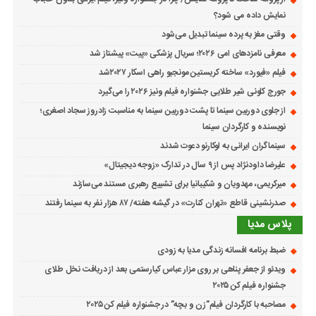
نمایش داده می شود؟
وقتی مغز به پرده سینما تبدیل می‌شود
معرفی نامزدهای امی ۲۰۲۶؛ سریال پزشکی «پیت» پیشتاز شد
فیلم «فیورد» ساخته کریستین مونجیو راهی اسکار ۲۰۲۷شد
جورج کلونی شیر طلایی جشنواره فیلم ونیز ۲۰۲۶ را می‌گیرد
از جلوی دوربین سینما تا پشت دوربین سینما به مناسبت زادروز سجاد اصغری؛
نویسنده و کارگردان سینما
سینماگران ایرانی به لوکارنو دعوت شدند
علیرضا داودنژاد پس از ۹ سال در تدارک «زوجه دیجیتال»
میرکریمی، مهدویان و شکیبانیا برای تشییع رهبری مستند می‌سازند
صدرنشینی قاطع «تهران کنارت» در گیشه هفته/ ۸۷ هزار نفر به سینما رفتند
پلاس مدیا
ضبط برنامه افسانه زندگی مدیا به زودی
ویدئو از جعفر پناهی بر روی مزار عباس کیارستمی بعد از دریافت نخل طلای
جشنواره فیلم کن ۲۰۲۵
مصاحبه با کارگردان فیلم”زن و بچه” در جشنواره فیلم کن ۲۰۲۵