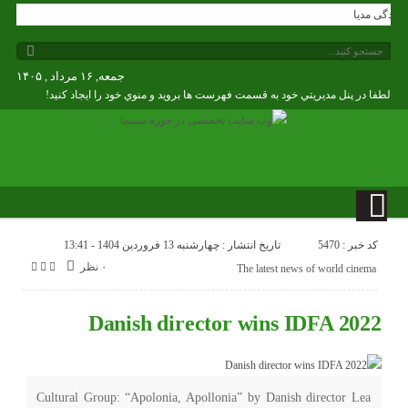
انه زندگی مدیا
جمعه, ۱۶ مرداد , ۱۴۰۵
لطفا در پنل مديريتي خود به قسمت فهرست ها برويد و منوي خود را ايجاد كنيد!
کد خبر : 5470
تاریخ انتشار : چهارشنبه 13 فروردین 1404 - 13:41
۰ نظر
The latest news of world cinema
Danish director wins IDFA 2022
Cultural Group: “Apolonia, Apollonia” by Danish director Lea