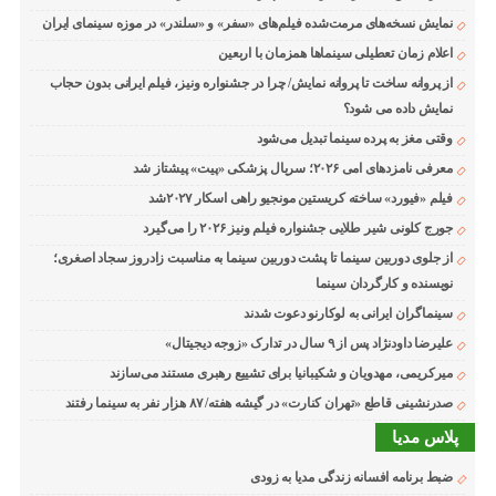
نمایش نسخه‌های مرمت‌شده فیلم‌های «سفر» و «سلندر» در موزه سینمای ایران
اعلام زمان تعطیلی سینماها همزمان با اربعین
از پروانه ساخت تا پروانه نمایش/ چرا در جشنواره ونیز، فیلم ایرانی بدون حجاب
نمایش داده می شود؟
وقتی مغز به پرده سینما تبدیل می‌شود
معرفی نامزدهای امی ۲۰۲۶؛ سریال پزشکی «پیت» پیشتاز شد
فیلم «فیورد» ساخته کریستین مونجیو راهی اسکار ۲۰۲۷شد
جورج کلونی شیر طلایی جشنواره فیلم ونیز ۲۰۲۶ را می‌گیرد
از جلوی دوربین سینما تا پشت دوربین سینما به مناسبت زادروز سجاد اصغری؛
نویسنده و کارگردان سینما
سینماگران ایرانی به لوکارنو دعوت شدند
علیرضا داودنژاد پس از ۹ سال در تدارک «زوجه دیجیتال»
میرکریمی، مهدویان و شکیبانیا برای تشییع رهبری مستند می‌سازند
صدرنشینی قاطع «تهران کنارت» در گیشه هفته/ ۸۷ هزار نفر به سینما رفتند
پلاس مدیا
ضبط برنامه افسانه زندگی مدیا به زودی