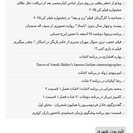
ویدئو از جعفر پناهی بر روی مزار عباس کیارستمی بعد از دریافت نخل طلای
جشنواره فیلم کن ۲۰۲۵
مصاحبه با کارگردان فیلم”زن و بچه” در جشنواره فیلم کن ۲۰۲۵
بیست و چهار سال بدون “بامداد”/ روایت تصویری از سیف اله صمدیان
برنامه برمودا دوشنبه ۲۸ اسفند با حضور ایرج حسابی
فیلم عجیب ترین سوال مهران مدیری از خانم بازیگر در اسکار ! / چقدر میگیری
فیلم بد بازی کنی ؟!
بهاره افشاری در برنامه ۲شات
Teaser of Somik Halder’s famous Indian cinematographer
امیرمهدی ژوله در برنامه ۲شات
رضا کیانیان در برنامه ۲ شات
محمد بحرانی در برنامه ۲شات/ ۲شات فصل ۱ قسمت ۲
کامبیز دیرباز در برنامه دوشات / ۲ شات فصل ۱ قسمت ۱
گفت‌وگوی عادل فردوسی‌پور با همایون شجریان – بخش اول
قسمت دوم برنامه پیشگوی پژمان جمشیدی باحضور باران کوثری
تلوزیون شهری