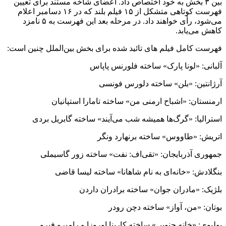
بین ۳ بخش به خود اختصاص داد. اعضای شاخه مستند برای تعیین
فهرست کوتاهی متشکل از ۱۵ فیلم بلند که در ۱۶ دسامبر اعلام
می‌شود، رأی خواهند داد. در مرحله بعد این فهرست به ۵ نامزد
کاهش می‌یابد.
فهرست کامل فیلم های تائید شده برای بخش بین‌الملل چنین است:
آلبانی: «لونا پارک» ساخته فلورنس پاپاس
آرژانتین: «بلن» ساخته دلورس فونسی
ارمنستان: «اشباح ارمنی من» ساخته تامارا استپانیان
استرالیا: «گرگ‌ها همیشه شب می‌آیند» ساخته گابریل بردی
اتریش: «طاووس» ساخته برنهارد ونگر
جمهوری آذربایجان: «تقی‌اف: نفت» ساخته زور گاسیملی
بنگلادش: «خانه‌ای به نام شاهانا» ساخته لیسا قاضی
بلژیک: «مادران جوان» ساخته برادران داردن
بوتان: «من، آواز» ساخته دچن رودر
بولیوی: «خانه جنوبی» ساخته کارینا اوروزا و رامیرو فیرو