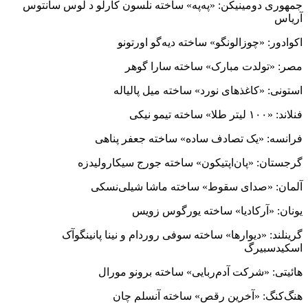
جمهوری دومینیکن: «په‌په» ساخته نلسون کارلو د لوس سانتوس
آریاس
اکوادور: «چوزالونگو» ساخته دیه‌گو اورتونو
مصر: «تولدت مبارک» ساخته سارا گوهر
استونی: «کاغذهای نورد» ساخته میل پالیاله
فنلاند: «۱۰۰ لیتر طلا» ساخته تیمو نیکی
فرانسه: «یک تصادف ساده» ساخته جعفر پناهی
گرجستان: «پان‌اپتیکون» ساخته جورج سیکارولیدزه
آلمان: «صدای سقوط» ساخته ماشا شیلی‌نسکی
یونان: «آرکادیا» ساخته یورگوس زویس
گرینلند: «دیوارها» ساخته سوفی روردام و نینا پانینگوآک
اسکیدسبیرگ
هائیتی: «شرکت آدم‌ربایی» ساخته برونو مورال
هنگ‌کنگ: «آخرین رقص» ساخته آنسلم چان