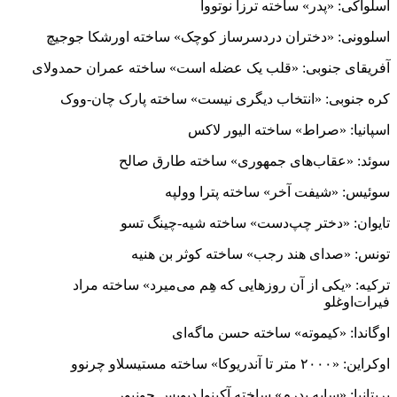
اسلواکی: «پدر» ساخته ترزا نوتووا
اسلوونی: «دختران دردسرساز کوچک» ساخته اورشکا جوجیچ
آفریقای جنوبی: «قلب یک عضله است» ساخته عمران حمدولای
کره جنوبی: «انتخاب دیگری نیست» ساخته پارک چان-ووک
اسپانیا: «صراط» ساخته الیور لاکس
سوئد: «عقاب‌های جمهوری» ساخته طارق صالح
سوئیس: «شیفت آخر» ساخته پترا وولپه
تایوان: «دختر چپ‌دست» ساخته شیه-چینگ تسو
تونس: «صدای هند رجب» ساخته کوثر بن هنیه
ترکیه: «یکی از آن روزهایی که هِم می‌میرد» ساخته مراد
فیرات‌اوغلو
اوگاندا: «کیموته» ساخته حسن ماگه‌ای
اوکراین: «۲۰۰۰ متر تا آندریوکا» ساخته مستیسلاو چرنوو
بریتانیا: «سایه پدرم» ساخته آکینوا دیویس جونیور