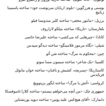
بوسنی و هرزگوین: «بلوم: اربابان سرنوشت خود» ساخته یاسمینا
ژبانیچ
برزیل: «مامور مخفی» ساخته کلبر مندونسا فیلو
بلغارستان: «تاریکا» ساخته میلکو لازاروف
کانادا: «چیزهایی که می‌کشی» ساخته علیرضا خاتمی
شیلی: «نگاه مرموز فلامینگو» ساخته دیه‌گو سپدس
چین: «محکوم به مرگ» ساخته شن آئو
کلمبیا: «یک شاعر» ساخته سیمون مسا سوتو
کاستاریکا: «پسربچه، کشیش و باغبان» ساخته خوان مانوئل
فرناندس
کرواسی: «آتش یا مرگ!» ساخته ایگور بزینوویچ
جمهوری چک: «من آنچه می‌خواهم نیستم» ساخته کلارا تاسوفسکا
دانمارک: «آقای هیچ‌کس علیه پوتین» ساخته دیوید بورنشتاین