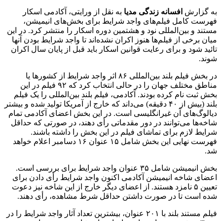
به گزارش
افسانه زندگی مدیا
به نقل از ورایتی، آکادمی اسکار
فهرست کامل فیلم‌های واجد شرایط برای بخش‌های انیمیشن،
مستند و بین‌المللی نود و هشتمین دوره اسکار را منتشر کرد. در این
میان برخی از فیلم‌ها هنوز اکران نشده‌اند تا واجد شرایط بودن آنها
تائید شود و برای رعایت قوانین اسکار باید قبل از پایان سال اکران
شوند.
در بخش فیلم بلند بین‌المللی ۸۶ اثر واجد شرایط از کشورها یا
مناطق مختلف جهان را در حالی انتخاب کرد که ۹۲ فیلم در این
بخش ثبت نام کرده بودند. آکادمی، فیلم بلند بین‌المللی را یک فیلم
بلند (بیش از ۴۰ دقیقه) می‌داند که خارج از آمریکا تولید شده و بیشتر
دیالوگ‌های آن غیرانگلیسی است. در این بخش اعضای آکادمی تمام
شاخه‌ها می‌توانند در دور مقدماتی رأی دهند، در صورتی که حداقل
شرایط لازم برای تماشای فیلم در این بخش را داشته باشند.
فهرست نهایی این بخش شامل ۱۵ عنوان ۱۶ دسامبر اعلام خواهد
شد.
بخش انیمیشن شامل ۳۵ عنوان واجد شرایط برای بررسی است.
اعضای شاخه انیمیشن آکادمی اکنون واجد شرایط رأی دادن برای
تعیین ۵ نامزد هستند. از اعضای دیگر خارج از این شاخه نیز دعوت
شده است تا در صورت داشتن حداقل شرط مشاهده، رأی دهند.
فیلم مستند بلند با ۲۰۱ عنوان، بیشترین تعداد آثار واجد شرایط را در