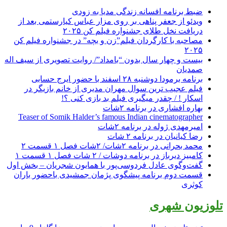
ضبط برنامه افسانه زندگی مدیا به زودی
ویدئو از جعفر پناهی بر روی مزار عباس کیارستمی بعد از
دریافت نخل طلای جشنواره فیلم کن ۲۰۲۵
مصاحبه با کارگردان فیلم”زن و بچه” در جشنواره فیلم کن
۲۰۲۵
بیست و چهار سال بدون “بامداد”/ روایت تصویری از سیف اله
صمدیان
برنامه برمودا دوشنبه ۲۸ اسفند با حضور ایرج حسابی
فیلم عجیب ترین سوال مهران مدیری از خانم بازیگر در
اسکار ! / چقدر میگیری فیلم بد بازی کنی ؟!
بهاره افشاری در برنامه ۲شات
Teaser of Somik Halder’s famous Indian cinematographer
امیرمهدی ژوله در برنامه ۲شات
رضا کیانیان در برنامه ۲ شات
محمد بحرانی در برنامه ۲شات/ ۲شات فصل ۱ قسمت ۲
کامبیز دیرباز در برنامه دوشات / ۲ شات فصل ۱ قسمت ۱
گفت‌وگوی عادل فردوسی‌پور با همایون شجریان – بخش اول
قسمت دوم برنامه پیشگوی پژمان جمشیدی باحضور باران
کوثری
تلوزیون شهری