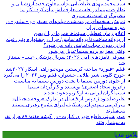
سید محمد مهدی طباطبایی نژاد، معاون جدید ارزشیابی و
نظارت سینما در جلسه معارفه اش بیان کرد : کار ما
تنظیم‌گری است نه ممیزی
نمایش نسخه‌های مرمت‌شده فیلم‌های «سفر» و «سلندر» در
موزه سینمای ایران
اعلام زمان تعطیلی سینماها همزمان با اربعین
از پروانه ساخت تا پروانه نمایش/ چرا در جشنواره ونیز، فیلم
ایرانی بدون حجاب نمایش داده می شود؟
وقتی مغز به پرده سینما تبدیل می‌شود
معرفی نامزدهای امی ۲۰۲۶؛ سریال پزشکی «پیت» پیشتاز
شد
فیلم «فیورد» ساخته کریستین مونجیو راهی اسکار ۲۰۲۷شد
جورج کلونی شیر طلایی جشنواره فیلم ونیز ۲۰۲۶ را می‌گیرد
از جلوی دوربین سینما تا پشت دوربین سینما به مناسبت
زادروز سجاد اصغری؛ نویسنده و کارگردان سینما
سینماگران ایرانی به لوکارنو دعوت شدند
علیرضا داودنژاد پس از ۹ سال در تدارک «زوجه دیجیتال»
میرکریمی، مهدویان و شکیبانیا برای تشییع رهبری مستند
می‌سازند
صدرنشینی قاطع «تهران کنارت» در گیشه هفته/ ۸۷ هزار نفر
به سینما رفتند
پلاس مدیا