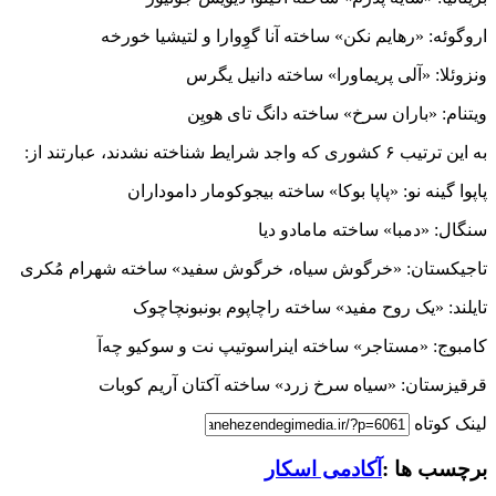
اروگوئه: «رهایم نکن» ساخته آنا گوِوارا و لتیشیا خورخه
ونزوئلا: «آلی پریماورا» ساخته دانیل یگرس
ویتنام: «باران سرخ» ساخته دانگ تای هویِن
به این ترتیب ۶ کشوری که واجد شرایط شناخته نشدند، عبارتند از:
پاپوا گینه نو: «پاپا بوکا» ساخته بیجوکومار داموداران
سنگال: «دمبا» ساخته مامادو دیا
تاجیکستان: «خرگوش سیاه، خرگوش سفید» ساخته شهرام مُکری
تایلند: «یک روح مفید» ساخته راچاپوم بونبونچاچوک
کامبوج: «مستاجر» ساخته اینراسوتیپ نت و سوکیو چه‌آ
قرقیزستان: «سیاه سرخ زرد» ساخته آکتان آریم کوبات
لینک کوتاه
برچسب ها :
آکادمی اسکار