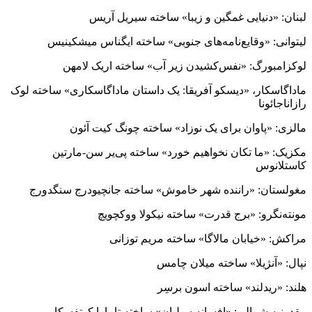
لبنان: «دنیایی غمگین و زیبا» ساخته سیریل آریس
لیتوانی: «وقایع‌نامه‌های جنوبی» ساخته ایگناس میشکینیس
لوکزامبورگ: «نفس‌کشیدن زیر آب» ساخته اریک لامهن
ماداگاسکار، «دیسکو آفریقا: یک داستان ماداگاسکاری» ساخته لوک
رازاناجائونا
مالزی: «پاوان برای یک نوزاد» ساخته چونگ کیت آئون
مکزیک: «ما تکان نخواهیم خورد» ساخته پی‌یر سن-مارتین
کاستلانوس
مغولستان: «راننده شهر خاموش» ساخته جانچیودرج سنگدورج
مونته‌نگرو: «برج قدرت» ساخته نیکولا ووکچویچ
مراکش: «خیابان مالاگا» ساخته مریم توزانی
نپال: «آنژیلا» ساخته میلان چامس
هلند: «ریدلند» ساخته اسون برسِر
مقدونیه شمالی: «افسانه سیلیان» ساخته تامارا کوتفسکا