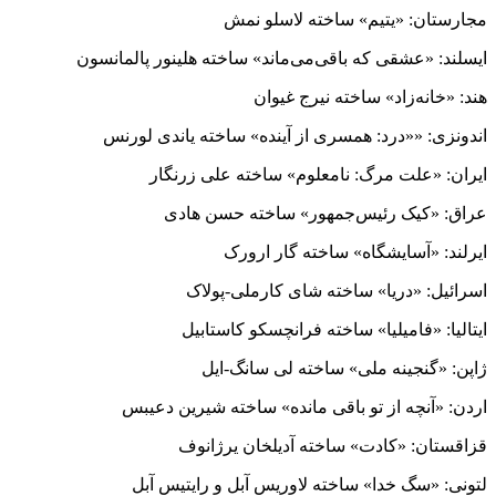
مجارستان: «یتیم» ساخته لاسلو نمش
ایسلند: «عشقی که باقی‌می‌ماند» ساخته هلینور پالمانسون
هند: «خانه‌زاد» ساخته نیرج غیوان
اندونزی: ««درد: همسری از آینده» ساخته یاندی لورنس
ایران: «علت مرگ: نامعلوم» ساخته علی زرنگار
عراق: «کیک رئیس‌جمهور» ساخته حسن هادی
ایرلند: «آسایشگاه» ساخته گار ارورک
اسرائیل: «دریا» ساخته شای کارملی-پولاک
ایتالیا: «فامیلیا» ساخته فرانچسکو کاستابیل
ژاپن: «گنجینه ملی» ساخته لی سانگ-ایل
اردن: «آنچه از تو باقی مانده» ساخته شیرین دعیبس
قزاقستان: «کادت» ساخته آدیلخان یرژانوف
لتونی: «سگ خدا» ساخته لاوریس آبل و رایتیس آبل