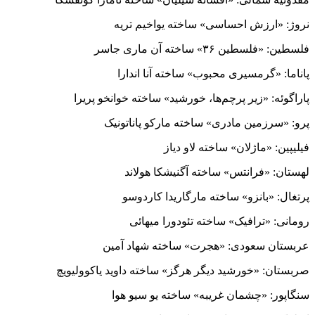
نروژ: «ارزش احساسی» ساخته یواخیم تریه
فلسطین: «فلسطین ۳۶» ساخته آن ماری جاسر
پاناما: «گرمسیری محبوب» ساخته آنا اندارا
پاراگوئه: «زیر پرچم‌ها، خورشید» ساخته خوانخو پریرا
پرو: «سرزمین مادری» ساخته مارکو پاناتونیک
فیلیپین: «ماژلان» ساخته لاو دیاز
لهستان: «فرانتس» ساخته آگنیشکا هولاند
پرتغال: «بانزو» ساخته مارگاریدا کاردوسو
رومانی: «ترافیک» ساخته تئودورا میهائی
عربستان سعودی: «هجرت» ساخته شهاد آمین
صربستان: «خورشید دیگر هرگز» ساخته داوید یاکوولیویچ
سنگاپور: «چشمان غریبه» ساخته یو سیو هوا