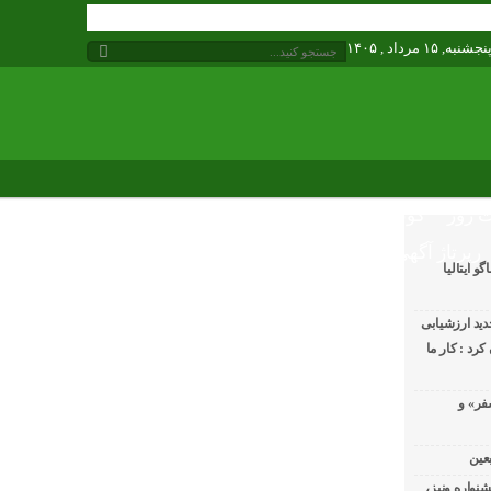
نجشنبه, ۱۵ مرداد , ۱۴۰۵
 روز
گوناگون
رپرتاژ آگهی
 ایتالیا
ید ارزشیابی
رد : کار ما
فر» و
عین
شنواره ونیز،