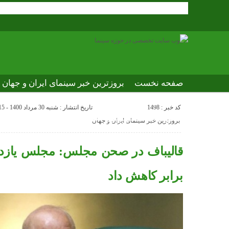
صفحه نخست
بروزترین خبر سینمای ایران و جهان
بروزترین خبر مراسم آکادمی افسانه زندگی
صفحه ا
کد خبر : 1498
تاریخ انتشار : شنبه 30 مرداد 1400 - 9:15
عصر جدید
تلویزیون شهری
ews of world cinema
بروزترین خبر سینمای ایران و جهان
برابر کاهش داد