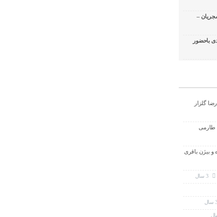
جریان –
ی باحضور
رضا گلزار
 طارمی
ه و بیژن باقری
3 سال