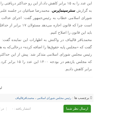
این عدد را به ۱۵ برابر کاهش داد،از این رو حداکثر دریافتی را ۶ برابر کاهش دادیم.
به گزارش
سنترسینماپرس
شورای اسلامی خطاب به رئیس‌جمهور گفت: اجرای عدالت بر
است چرا که قانون اجازه می‌
باید این قانون را اصلاح کنیم.
محمدباقر قالیباف در واکنش به اظهارات این نماینده گفت: 
گفت که «مجلس پایه حقوق‌ها را اضافه کرده» درحالی‌که به هیچ
که مجلس یازدهم در بودجه
۱۴۰۰
برابر کاهش دادیم.
لی
برچسب ها :
رئیس مجلس شورای اسلامی
،
محمدباقرقالیباف
ارسال نظر شما
انتشار یافته : ۰
در 