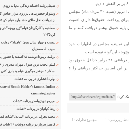
ضبط برنامه افسانه زندگی مدیا به زودی
، محمدرضا صباغیان در جلسه علنی امروز (شنبه ۳۰ مرداد ماه) مجلس
ویدئو از جعفر پناهی بر روی مزار عباس ک
ای پرداخت حقوق‌ها دارای اهمیت
از دریافت نخل طلای جشنواره فیلم کن ۲۰۲۵
دهد مسئولان ۱۷ برابر از حداقل پایه حقوق بیشتر دریافت کنند و ما
مصاحبه با کارگردان فیلم”زن و بچه” در ج
کن ۲۰۲۵
بیست و چهار سال بدون “بامداد”/ روایت 
این نماینده مجلس در اظهارات خود
سیف اله صمدیان
‌وجه این‌گونه نبوده است.
برنامه برمودا دوشنبه ۲۸ اسفند با حضور ایرج حسابی
رئیس مجلس شورای اسلامی متذکر شد: پیش از این حداکثر دریافتی ۲۱ برابر حداقل حقوق بود
فیلم عجیب ترین سوال مهران مدیری از خا
این عدد را ۱۵ برابر کرد. بر این اساس حداکثر دریافتی را ۶
اسکار ! / چقدر میگیری فیلم بد بازی کنی ؟
بهاره افشاری در برنامه ۲شات
easer of Somik Halder’s famous Indian
cinematographer
نک کوتاه
امیرمهدی ژوله در برنامه ۲شات
رضا کیانیان در برنامه ۲ شات
محمد بحرانی در برنامه ۲شات/ ۲شات فصل ۱ قسمت ۲
انتظار بررسی : 1
مجموع نظرات : 1