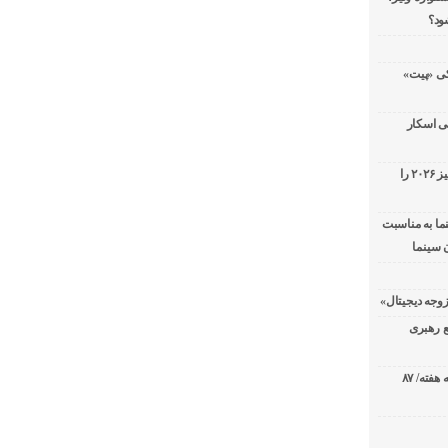
ود؟
سریال پزشکی «پیت»
ی اسکار
جورج کلونی شیر طلایی جشنواره فیلم ونیز ۲۰۲۶ را
ما به مناسبت
 سینما
ع رهبری
صدرنشینی قاطع «تهران کنارت» در گیشه هفته/ ۸۷