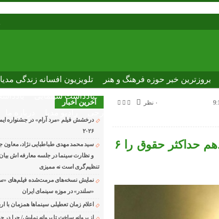
پ
بروزترین خبر حوزه فرهنگ و هنر
تلویزیون افسانه زندگی مدیا
ختصاصی نوروسینما
پلاس مدیا
یادداشت سینمایی
یادداشت
آخرین اخبار
۰ نظر
The latest n
دانلود فیلم های خارجی
رادیو مدیا
درباره ما
درخشش فیلم «مرد آرام» در جشنواره ایماگو
۲۰۲۶
قالیباف در صحن مجلس: مجلس یازدهم حداکثر حقوق را ۶
سید محمد مهدی طباطبایی نژاد، معاون جد
و نظارت سینما در جلسه معارفه اش بیان ک
تنظیم‌گری است نه ممیزی
نمایش نسخه‌های مرمت‌شده فیلم‌های «س
«سلندر» در موزه سینمای ایران
اعلام زمان تعطیلی سینماها همزمان با ارب
از پروانه ساخت تا پروانه نمایش/ چرا در ج