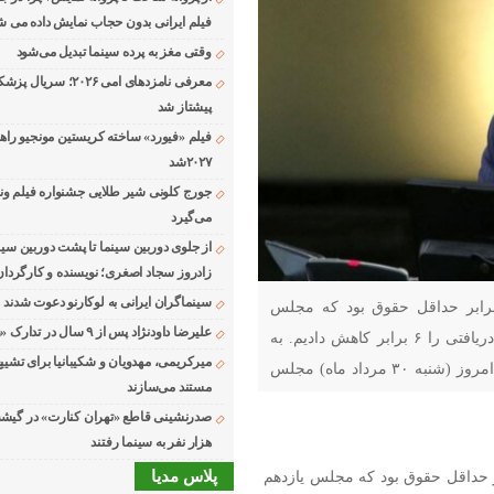
فیلم ایرانی بدون حجاب نمایش داده می ش
وقتی مغز به پرده سینما تبدیل می‌شود
معرفی نامزدهای امی ۲۰۲۶؛ 
پیشتاز شد
فیلم «فیورد» ساخته کریستین مونجیو راه
۲۰۲۷شد
می‌گیرد
از جلوی دوربین سینما تا پشت دوربین سین
زادروز سجاد اصغری؛ نویسنده و کارگردان
سینماگران ایرانی به لوکارنو دعوت شدند
 مجلس شورای اسلامی گفت: حداکثر دریافتی ۲۱ برابر حداقل حقوق بود که مجلس
علیرضا داودنژاد پس از ۹ سال در تدارک «زوجه دیجیتال»
یازدهم این عدد را به ۱۵ برابر کاهش داد،از این رو حداکثر دریافتی را ۶ برابر کاهش دادیم. به
میرکریمی، مهدویان و شکیبانیا برای تشیی
گزارش سنترسینماپرس، محمدرضا صباغیان در جلسه علنی امروز (شنبه ۳۰ مرداد ماه) مجلس
مستند می‌سازند
رای
هزار نفر به سینما رفتند
ورای اسلامی گفت: حداکثر دریافتی ۲۱ برابر حداقل حقوق بود که مجلس یازدهم
پلاس مدیا