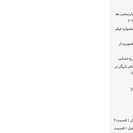
یارستمی بعد
شنواره فیلم
تصویری از
نم بازیگر در
!
T
کامبیز دیرباز در برنامه دوشات / ۲ شات فصل ۱ قسمت