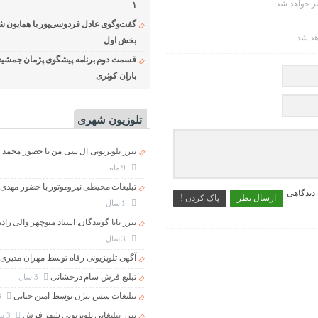
 خواهد شد.
۱
گفت‌وگوی عادل فردوسی‌پور با همایون ش
هد شد.
بخش اول
قسمت دوم برنامه پیشگوی پژمان جمشید
باران کوثری
تلوزیون شهری
تیزر تلویزیونی ال سی من با حضور محمد 
9 ماه
تبلیغات محیطی نیروموتور با حضور مهدی
 دیدگاهی
ارسال نظر
پاک کردن !
1 سال
تیزر تابا گویندگان; استاد منوچهر والی زاد
3 سال
آگهی تلویزیونی رفاه توسط مهران مدیری
تبلیغ فرش سام درخشانی
3 سال
تبلیغات سس بیژن توسط امین حیایی
3 سال
تیزر تبلیغاتی تلویزیونی شهر فرش
3 سال