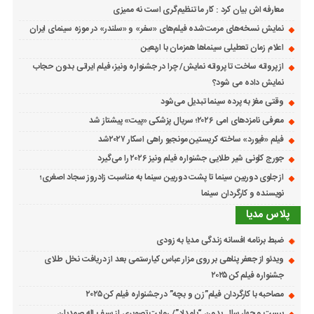
معارفه اش بیان کرد : کار ما تنظیم‌گری است نه ممیزی
نمایش نسخه‌های مرمت‌شده فیلم‌های «سفر» و «سلندر» در موزه سینمای ایران
اعلام زمان تعطیلی سینماها همزمان با اربعین
از پروانه ساخت تا پروانه نمایش/ چرا در جشنواره ونیز، فیلم ایرانی بدون حجاب
نمایش داده می شود؟
وقتی مغز به پرده سینما تبدیل می‌شود
معرفی نامزدهای امی ۲۰۲۶؛ سریال پزشکی «پیت» پیشتاز شد
فیلم «فیورد» ساخته کریستین مونجیو راهی اسکار ۲۰۲۷شد
جورج کلونی شیر طلایی جشنواره فیلم ونیز ۲۰۲۶ را می‌گیرد
از جلوی دوربین سینما تا پشت دوربین سینما به مناسبت زادروز سجاد اصغری؛
نویسنده و کارگردان سینما
پلاس مدیا
ضبط برنامه افسانه زندگی مدیا به زودی
ویدئو از جعفر پناهی بر روی مزار عباس کیارستمی بعد از دریافت نخل طلای
جشنواره فیلم کن ۲۰۲۵
مصاحبه با کارگردان فیلم”زن و بچه” در جشنواره فیلم کن ۲۰۲۵
بیست و چهار سال بدون “بامداد”/ روایت تصویری از سیف اله صمدیان