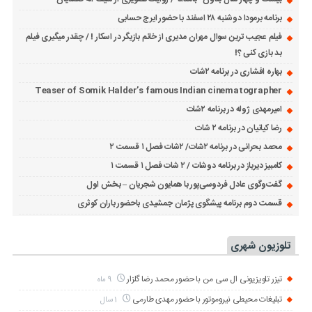
برنامه برمودا دوشنبه ۲۸ اسفند با حضور ایرج حسابی
فیلم عجیب ترین سوال مهران مدیری از خانم بازیگر در اسکار ! / چقدر میگیری فیلم
بد بازی کنی ؟!
بهاره افشاری در برنامه ۲شات
Teaser of Somik Halder’s famous Indian cinematographer
امیرمهدی ژوله در برنامه ۲شات
رضا کیانیان در برنامه ۲ شات
محمد بحرانی در برنامه ۲شات/ ۲شات فصل ۱ قسمت ۲
کامبیز دیرباز در برنامه دوشات / ۲ شات فصل ۱ قسمت ۱
گفت‌وگوی عادل فردوسی‌پور با همایون شجریان – بخش اول
قسمت دوم برنامه پیشگوی پژمان جمشیدی باحضور باران کوثری
تلوزیون شهری
تیزر تلویزیونی ال سی من با حضور محمد رضا گلزار
9 ماه
تبلیغات محیطی نیروموتور با حضور مهدی طارمی
1 سال