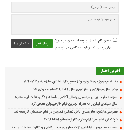
ذخیره نام، ایمیل و وبسایت من در مرورگر
ارسال نظر
پاک کردن !
برای زمانی که دوباره دیدگاهی می‌نویسم.
آخرین اخبار
یک فیلم مرموز در جشنواره ونیز حضور دارد؛ اهدای جایزه به لوکا گوادانینو
یونیورسال موفق‌ترین استودیوی سال ۲۰۲۶ با ۳ فیلم میلیاردی شد
سجاد اصغری رئیس مراسم بین‌المللی آکادمی افسانه زندگی، هفت فیلم مطرح
سال سینمای ایران را به همراه بهترین فیلم خارجی‌زبان معرفی کرد
همراهی مارتین اسکورسیزی با پل توماس ٱندرسن در فیلم جدیدش؛ کار بیمه شد
درخشش فیلم «مرد آرام» در جشنواره ایماگو ایتالیا ۲۰۲۶
سید محمد مهدی طباطبایی نژاد، معاون جدید ارزشیابی و نظارت سینما در جلسه