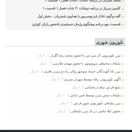
محمد بحرانی در برنامه ۲شات/ ۲شات فصل ۱ قسمت ۲
کامبیز دیرباز در برنامه دوشات / ۲ شات فصل ۱ قسمت ۱
گفت‌وگوی عادل فردوسی‌پور با همایون شجریان – بخش اول
قسمت دوم برنامه پیشگوی پژمان جمشیدی باحضور باران کوثری
تلوزیون شهری
تیزر تلویزیونی ال سی من با حضور محمد رضا گلزار
9 ماه
تبلیغات محیطی نیروموتور با حضور مهدی طارمی
1 سال
تیزر تابا گویندگان; استاد منوچهر والی زاده و بیژن باقری
3 سال
آگهی تلویزیونی رفاه توسط مهران مدیری
3 سال
تبلیغ فرش سام درخشانی
3 سال
تبلیغات سس بیژن توسط امین حیایی
3 سال
تیزر تبلیغاتی تلویزیونی شهر فرش
3 سال
حضور لیلا حاتمی در یک تیزر تبلیغاتی
3 سال