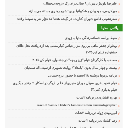
علیرضا داودنژاد پس از ۹ سال در تدارک «زوجه دیجیتال»
میرکریمی، مهدویان و شکیبانیا برای تشییع رهبری مستند می‌سازند
صدرنشینی قاطع «تهران کنارت» در گیشه هفته/ ۸۷ هزار نفر به سینما رفتند
پلاس مدیا
ضبط برنامه افسانه زندگی مدیا به زودی
ویدئو از جعفر پناهی بر روی مزار عباس کیارستمی بعد از دریافت نخل طلای
جشنواره فیلم کن ۲۰۲۵
مصاحبه با کارگردان فیلم”زن و بچه” در جشنواره فیلم کن ۲۰۲۵
بیست و چهار سال بدون “بامداد”/ روایت تصویری از سیف اله صمدیان
برنامه برمودا دوشنبه ۲۸ اسفند با حضور ایرج حسابی
فیلم عجیب ترین سوال مهران مدیری از خانم بازیگر در اسکار ! / چقدر میگیری
فیلم بد بازی کنی ؟!
بهاره افشاری در برنامه ۲شات
Teaser of Somik Halder’s famous Indian cinematographer
امیرمهدی ژوله در برنامه ۲شات
رضا کیانیان در برنامه ۲ شات