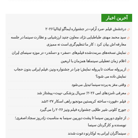
آخرین اخبار
درخشش فیلم «مرد آرام» در جشنواره ایماگو ایتالیا ۲۰۲۶
سید محمد مهدی طباطبایی نژاد، معاون جدید ارزشیابی و نظارت سینما در جلسه
معارفه اش بیان کرد : کار ما تنظیم‌گری است نه ممیزی
نمایش نسخه‌های مرمت‌شده فیلم‌های «سفر» و «سلندر» در موزه سینمای ایران
اعلام زمان تعطیلی سینماها همزمان با اربعین
از پروانه ساخت تا پروانه نمایش/ چرا در جشنواره ونیز، فیلم ایرانی بدون حجاب
نمایش داده می شود؟
وقتی مغز به پرده سینما تبدیل می‌شود
معرفی نامزدهای امی ۲۰۲۶؛ سریال پزشکی «پیت» پیشتاز شد
فیلم «فیورد» ساخته کریستین مونجیو راهی اسکار ۲۰۲۷شد
جورج کلونی شیر طلایی جشنواره فیلم ونیز ۲۰۲۶ را می‌گیرد
از جلوی دوربین سینما تا پشت دوربین سینما به مناسبت زادروز سجاد اصغری؛
نویسنده و کارگردان سینما
سینماگران ایرانی به لوکارنو دعوت شدند