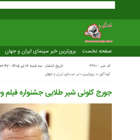
صفحه نخست
بروزترین خبر سینمای ایران و جهان
بروزترین خبر مراسم آکادمی افسانه زندگی
صفحه اخت
کد خبر : 6381
تاریخ انتشار : سه شنبه 16 تیر 1405 - 13:47
عصر جدید
تلویزیون شهری
ws of world cinema
گوناگون
«
بروزترین خبر سینمای ایران و جهان
جورج کلونی شیر طلایی جشنواره فیلم ونیز ۲۰۲۶ را می‌گ