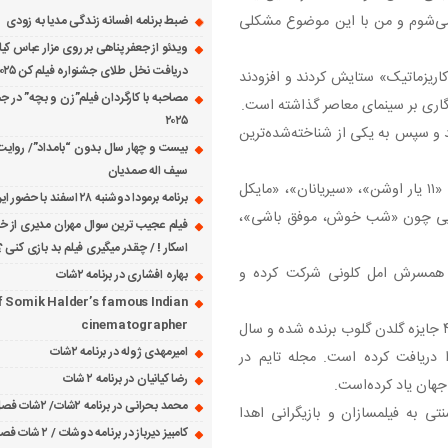
ر می‌شوم و من با این موضوع مشکلی
ضبط برنامه افسانه زندگی مدیا به زودی
ویدئو از جعفر پناهی بر روی مزار عباس کی
دریافت نخل طلای جشنواره فیلم کن ۲۰۲۵
 کاریزماتیک» ستایش کردند و افزودند
مصاحبه با کارگردان فیلم”زن و بچه” در جش
اندگاری بر سینمای معاصر گذاشته است.
۲۰۲۵
 شهرت بین‌المللی رسید و سپس به یکی از شناخته‌شده‌ترین
بیست و چهار سال بدون “بامداد”/ روایت
سیف اله صمدیان
از نقش‌های ماندگار کارنامه سینمایی وی می توان به فیلم‌های «۱۱ یار اوشن»، «سیریانان»، «مایکل
برنامه برمودا دوشنبه ۲۸ اسفند با حضور ایرج حسابی
م‌هایی چون «شب خوش، موفق باشی»،
فیلم عجیب ترین سوال مهران مدیری از خانم
اسکار ! / چقدر میگیری فیلم بد بازی کنی ؟
اه همسرش امل کلونی شرکت کرده و
بهاره افشاری در برنامه ۲شات
f Somik Halder’s famous Indian
cinematographer
او جوایز مختلفی از جمله ۲ جایزه اسکار، یک جایزه فیلم بفتا و ۴ جایزه گلدن گلوب برنده شده‌ و سال
امیرمهدی ژوله در برنامه ۲شات
را دریافت کرده است. مجله تایم در
رضا کیانیان در برنامه ۲ شات
محمد بحرانی در برنامه ۲شات/ ۲شات فصل ۱ قسمت ۲
تی به فیلمسازان و بازیگرانی اهدا
کامبیز دیرباز در برنامه دوشات / ۲ شات فصل ۱ قسمت ۱