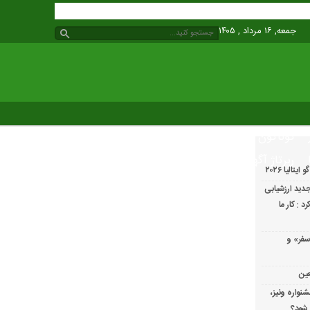
جمعه, ۱۶ مرداد , ۱۴۰۵
گوناگون
رپرتاژ آگهی
الیا ۲۰۲۶
دید ارزشیابی
 : کار ما
سفر» و
عین
شنواره ونیز،
 شود؟