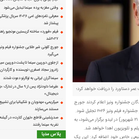
وقتی مغز به پرده سینما تبدیل می‌شود
معرفی نامزدهای امی ۲۰۲۶؛ س
پیشتاز شد
فیلم «فیورد» ساخته کریستین مونجیو راهی
۲۰۲۷شد
می‌گیرد
از جلوی دوربین سینما تا پشت دوربین سین
زادروز سجاد اصغری؛ نویسنده و کارگردان 
سینماگران ایرانی به لوکارنو دعوت شدند
علیرضا داودنژاد پس از ۹ سال در تد
دیجیتال»
گان جشنواره ونیز اعلام کردند جورج
میرکریمی، مهدویان و شکیبانیا برای تشیی
مستند می‌سازند
 ونیز ۲۰۲۶ تجلیل شود.
این جایزه در طول جشنواره فیلم ونیز که از ۲ تا ۱۲ سپتامبر (۱۱ تا ۲۱ شهریور) در لیدو برگزار می‌شود، به
نفر به سینما رفتند
یلم و تلویزیون اهدا خواهد شد.
پلاس مدیا
‌طبعی خاص خود اضافه کرد: این یک