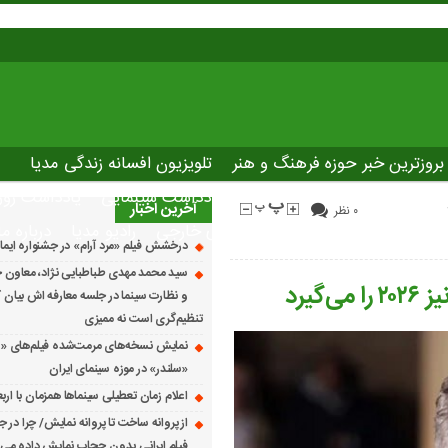
بروزترین خبر حوزه فرهنگ و هنر
تلویزیون افسانه زندگی مدیا
صاصی نوروسینما
پلاس مدیا
یادداشت سینمایی
یادداشت روز
آخرین اخبار
۰ نظر
The latest ne
دانلود فیلم های خارجی
رادیو مدیا
درباره ما
درخشش فیلم «مرد آرام» در جشنواره ایماگو ایت
سید محمد مهدی طباطبایی نژاد، معاون ج
یرد
و نظارت سینما در جلسه معارفه اش بیان کرد
تنظیم‌گری است نه ممیزی
نمایش نسخه‌های مرمت‌شده فیلم‌های «
«سلندر» در موزه سینمای ایران
اعلام زمان تعطیلی سینماها همزمان با ارب
از پروانه ساخت تا پروانه نمایش/ چرا در ج
فیلم ایرانی بدون حجاب نمایش داده می