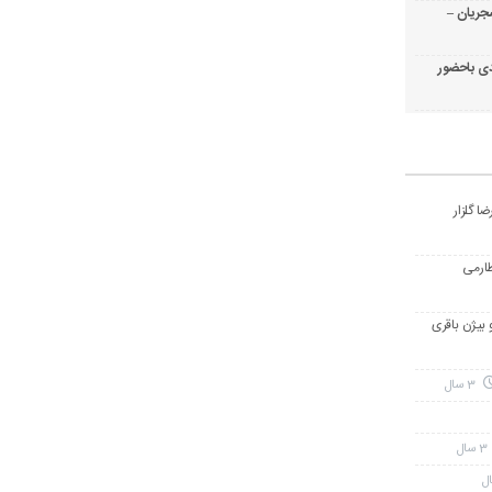
جریان –
ی باحضور
ا گلزار
طارمی
و بیژن باقری
3 سال
3 سال