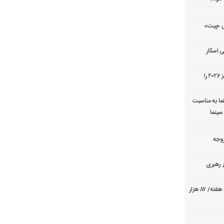
ریال پزشکی «پیت»
 اسکار
جورج کلونی شیر طلایی جشنواره فیلم ونیز ۲۰۲۶ را
ما به مناسبت
سینما
ارک «زوجه
ع رهبری
صدرنشینی قاطع «تهران کنارت» در گیشه هفته/ ۸۷ هزار