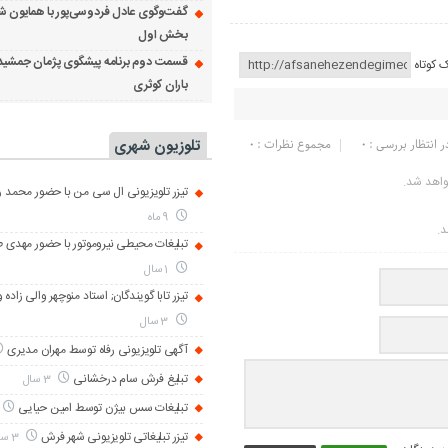
گفت‌وگوی عادل فردوسی‌پور با همایون ش
بخش اول
قسمت دوم برنامه پیشگوی پژمان جمشید
ک کوتاه
باران کوثری
تلوزیون شهری
ر انتظار بررسی : 0
مجموع نظرات : 0
واهد شد.
تیزر تلویزیونی ال سی من با حضور محمد رض
9 ماه
د.
تبلیغات محیطی نیروموتور با حضور مهدی 
1 سال
تیزر تابا گویندگان; استاد منوچهر والی زاده 
3 سال
آگهی تلویزیونی رفاه توسط مهران مدیری
تبلیغ فرش سام درخشانی
3 سال
تبلیغات سس بیژن توسط امین حیایی
تیزر تبلیغاتی تلویزیونی شهر فرش
3 سال