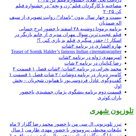
مصاحبه با کارگردان فیلم”زن و بچه” در جشنواره فیلم
کن ۲۰۲۵
بیست و چهار سال بدون “بامداد”/ روایت تصویری از سیف
اله صمدیان
برنامه برمودا دوشنبه ۲۸ اسفند با حضور ایرج حسابی
فیلم عجیب ترین سوال مهران مدیری از خانم بازیگر در
اسکار ! / چقدر میگیری فیلم بد بازی کنی ؟!
بهاره افشاری در برنامه ۲شات
Teaser of Somik Halder’s famous Indian cinematographer
امیرمهدی ژوله در برنامه ۲شات
رضا کیانیان در برنامه ۲ شات
محمد بحرانی در برنامه ۲شات/ ۲شات فصل ۱ قسمت ۲
کامبیز دیرباز در برنامه دوشات / ۲ شات فصل ۱ قسمت ۱
گفت‌وگوی عادل فردوسی‌پور با همایون شجریان – بخش
اول
قسمت دوم برنامه پیشگوی پژمان جمشیدی باحضور
باران کوثری
تلوزیون شهری
تیزر تلویزیونی ال سی من با حضور محمد رضا گلزار
9 ماه
تبلیغات محیطی نیروموتور با حضور مهدی طارمی
1 سال
تیزر تابا گویندگان; استاد منوچهر والی زاده و بیژن باقری
3