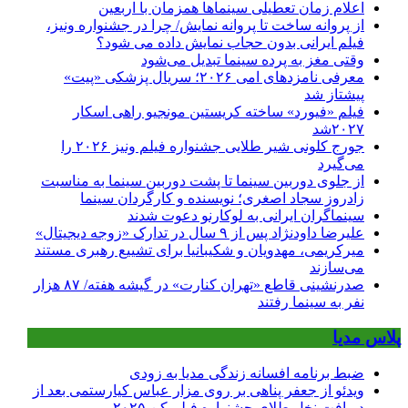
اعلام زمان تعطیلی سینماها همزمان با اربعین
از پروانه ساخت تا پروانه نمایش/ چرا در جشنواره ونیز،
فیلم ایرانی بدون حجاب نمایش داده می شود؟
وقتی مغز به پرده سینما تبدیل می‌شود
معرفی نامزدهای امی ۲۰۲۶؛ سریال پزشکی «پیت»
پیشتاز شد
فیلم «فیورد» ساخته کریستین مونجیو راهی اسکار
۲۰۲۷شد
جورج کلونی شیر طلایی جشنواره فیلم ونیز ۲۰۲۶ را
می‌گیرد
از جلوی دوربین سینما تا پشت دوربین سینما به مناسبت
زادروز سجاد اصغری؛ نویسنده و کارگردان سینما
سینماگران ایرانی به لوکارنو دعوت شدند
علیرضا داودنژاد پس از ۹ سال در تدارک «زوجه دیجیتال»
میرکریمی، مهدویان و شکیبانیا برای تشییع رهبری مستند
می‌سازند
صدرنشینی قاطع «تهران کنارت» در گیشه هفته/ ۸۷ هزار
نفر به سینما رفتند
پلاس مدیا
ضبط برنامه افسانه زندگی مدیا به زودی
ویدئو از جعفر پناهی بر روی مزار عباس کیارستمی بعد از
دریافت نخل طلای جشنواره فیلم کن ۲۰۲۵