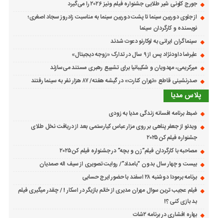
جورج کلونی شیر طلایی جشنواره فیلم ونیز ۲۰۲۶ را می‌گیرد
از جلوی دوربین سینما تا پشت دوربین سینما به مناسبت زادروز سجاد اصغری؛
نویسنده و کارگردان سینما
سینماگران ایرانی به لوکارنو دعوت شدند
علیرضا داودنژاد پس از ۹ سال در تدارک «زوجه دیجیتال»
میرکریمی، مهدویان و شکیبانیا برای تشییع رهبری مستند می‌سازند
صدرنشینی قاطع «تهران کنارت» در گیشه هفته/ ۸۷ هزار نفر به سینما رفتند
پلاس مدیا
ضبط برنامه افسانه زندگی مدیا به زودی
ویدئو از جعفر پناهی بر روی مزار عباس کیارستمی بعد از دریافت نخل طلای
جشنواره فیلم کن ۲۰۲۵
مصاحبه با کارگردان فیلم”زن و بچه” در جشنواره فیلم کن ۲۰۲۵
بیست و چهار سال بدون “بامداد”/ روایت تصویری از سیف اله صمدیان
برنامه برمودا دوشنبه ۲۸ اسفند با حضور ایرج حسابی
فیلم عجیب ترین سوال مهران مدیری از خانم بازیگر در اسکار ! / چقدر میگیری فیلم
بد بازی کنی ؟!
بهاره افشاری در برنامه ۲شات