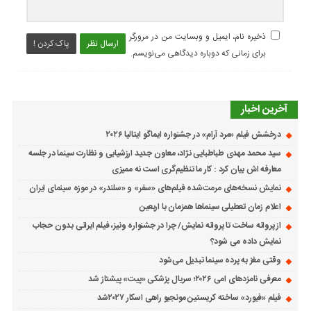
ذخیره نام، ایمیل و وبسایت من در مرورگر
ارسال نظر
پاک کردن !
برای زمانی که دوباره دیدگاهی می‌نویسم.
آخرین اخبار
درخشش فیلم «مرد آرام» در جشنواره ایماگو ایتالیا ۲۰۲۶
سید محمد مهدی طباطبایی نژاد، معاون جدید ارزشیابی و نظارت سینما در جلسه
معارفه اش بیان کرد : کار ما تنظیم‌گری است نه ممیزی
نمایش نسخه‌های مرمت‌شده فیلم‌های «سفر» و «سلندر» در موزه سینمای ایران
اعلام زمان تعطیلی سینماها همزمان با اربعین
از پروانه ساخت تا پروانه نمایش/ چرا در جشنواره ونیز، فیلم ایرانی بدون حجاب
نمایش داده می شود؟
وقتی مغز به پرده سینما تبدیل می‌شود
معرفی نامزدهای امی ۲۰۲۶؛ سریال پزشکی «پیت» پیشتاز شد
فیلم «فیورد» ساخته کریستین مونجیو راهی اسکار ۲۰۲۷شد