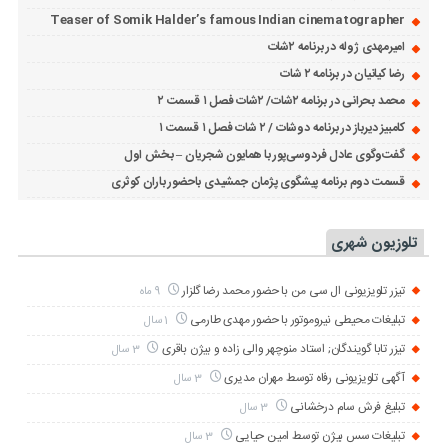
Teaser of Somik Halder’s famous Indian cinematographer
امیرمهدی ژوله در برنامه ۲شات
رضا کیانیان در برنامه ۲ شات
محمد بحرانی در برنامه ۲شات/ ۲شات فصل ۱ قسمت ۲
کامبیز دیرباز در برنامه دوشات / ۲ شات فصل ۱ قسمت ۱
گفت‌وگوی عادل فردوسی‌پور با همایون شجریان – بخش اول
قسمت دوم برنامه پیشگوی پژمان جمشیدی باحضور باران کوثری
تلوزیون شهری
تیزر تلویزیونی ال سی من با حضور محمد رضا گلزار
9 ماه
تبلیغات محیطی نیروموتور با حضور مهدی طارمی
1 سال
تیزر تابا گویندگان; استاد منوچهر والی زاده و بیژن باقری
3 سال
آگهی تلویزیونی رفاه توسط مهران مدیری
3 سال
تبلیغ فرش سام درخشانی
3 سال
تبلیغات سس بیژن توسط امین حیایی
3 سال