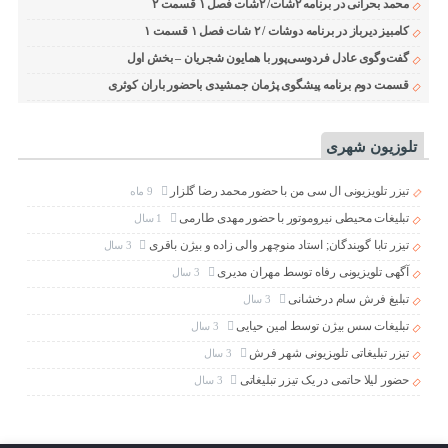
محمد بحرانی در برنامه ۲شات/ ۲شات فصل ۱ قسمت ۲
کامبیز دیرباز در برنامه دوشات / ۲ شات فصل ۱ قسمت ۱
گفت‌وگوی عادل فردوسی‌پور با همایون شجریان – بخش اول
قسمت دوم برنامه پیشگوی پژمان جمشیدی باحضور باران کوثری
تلوزیون شهری
تیزر تلویزیونی ال سی من با حضور محمد رضا گلزار
9 ماه
تبلیغات محیطی نیروموتور با حضور مهدی طارمی
1 سال
تیزر تابا گویندگان; استاد منوچهر والی زاده و بیژن باقری
3 سال
آگهی تلویزیونی رفاه توسط مهران مدیری
3 سال
تبلیغ فرش سام درخشانی
3 سال
تبلیغات سس بیژن توسط امین حیایی
3 سال
تیزر تبلیغاتی تلویزیونی شهر فرش
3 سال
حضور لیلا حاتمی در یک تیزر تبلیغاتی
3 سال