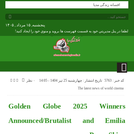
افسانه زندگی مدیا
پنجشنبه, ۱۵ مرداد , ۱۴۰۵
لطفا در پنل مديريتي خود به قسمت فهرست ها برويد و منوي خود را ايجاد كنيد!
کد خبر : 5763
تاریخ انتشار : چهارشنبه 25 تیر 1404 - 14:05
۰ نظر
The latest news of world cinema
Golden Globe 2025 Winners
Announced/Brutalist and Emilia