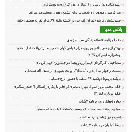
علیرضا داودنژاد پس از ۹ سال در تدارک «زوجه دیجیتال»
میرکریمی، مهدویان و شکیبانیا برای تشییع رهبری مستند می‌سازند
صدرنشینی قاطع «تهران کنارت» در گیشه هفته/ ۸۷ هزار نفر به سینما رفتند
پلاس مدیا
ضبط برنامه افسانه زندگی مدیا به زودی
ویدئو از جعفر پناهی بر روی مزار عباس کیارستمی بعد از دریافت نخل طلای
جشنواره فیلم کن ۲۰۲۵
مصاحبه با کارگردان فیلم”زن و بچه” در جشنواره فیلم کن ۲۰۲۵
بیست و چهار سال بدون “بامداد”/ روایت تصویری از سیف اله صمدیان
برنامه برمودا دوشنبه ۲۸ اسفند با حضور ایرج حسابی
فیلم عجیب ترین سوال مهران مدیری از خانم بازیگر در اسکار ! / چقدر میگیری
فیلم بد بازی کنی ؟!
بهاره افشاری در برنامه ۲شات
Teaser of Somik Halder’s famous Indian cinematographer
امیرمهدی ژوله در برنامه ۲شات
رضا کیانیان در برنامه ۲ شات