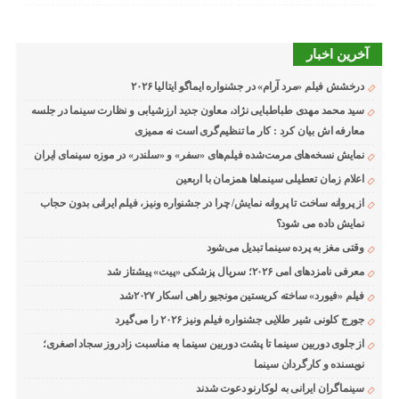
آخرین اخبار
درخشش فیلم «مرد آرام» در جشنواره ایماگو ایتالیا ۲۰۲۶
سید محمد مهدی طباطبایی نژاد، معاون جدید ارزشیابی و نظارت سینما در جلسه
معارفه اش بیان کرد : کار ما تنظیم‌گری است نه ممیزی
نمایش نسخه‌های مرمت‌شده فیلم‌های «سفر» و «سلندر» در موزه سینمای ایران
اعلام زمان تعطیلی سینماها همزمان با اربعین
از پروانه ساخت تا پروانه نمایش/ چرا در جشنواره ونیز، فیلم ایرانی بدون حجاب
نمایش داده می شود؟
وقتی مغز به پرده سینما تبدیل می‌شود
معرفی نامزدهای امی ۲۰۲۶؛ سریال پزشکی «پیت» پیشتاز شد
فیلم «فیورد» ساخته کریستین مونجیو راهی اسکار ۲۰۲۷شد
جورج کلونی شیر طلایی جشنواره فیلم ونیز ۲۰۲۶ را می‌گیرد
از جلوی دوربین سینما تا پشت دوربین سینما به مناسبت زادروز سجاد اصغری؛
نویسنده و کارگردان سینما
سینماگران ایرانی به لوکارنو دعوت شدند