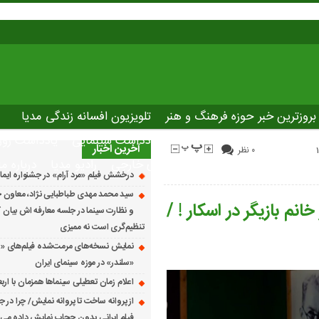
بروزترین خبر حوزه فرهنگ و هنر
تلویزیون افسانه زندگی مدیا
صاصی نوروسینما
پلاس مدیا
یادداشت سینمایی
یادداشت روز
آخرین اخبار
۰ نظر
The latest ne
دانلود فیلم های خارجی
رادیو مدیا
درباره ما
درخشش فیلم «مرد آرام» در جشنواره ایماگو ایت
سید محمد مهدی طباطبایی نژاد، معاون ج
نم بازیگر در اسکار ! /
و نظارت سینما در جلسه معارفه اش بیان کرد
تنظیم‌گری است نه ممیزی
نمایش نسخه‌های مرمت‌شده فیلم‌های «
«سلندر» در موزه سینمای ایران
اعلام زمان تعطیلی سینماها همزمان با ارب
از پروانه ساخت تا پروانه نمایش/ چرا در ج
فیلم ایرانی بدون حجاب نمایش داده می