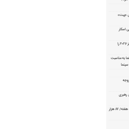
ریال پزشکی «پیت»
 اسکار
جورج کلونی شیر طلایی جشنواره فیلم ونیز ۲۰۲۶ را
ما به مناسبت
سینما
ارک «زوجه
ع رهبری
صدرنشینی قاطع «تهران کنارت» در گیشه هفته/ ۸۷ هزار