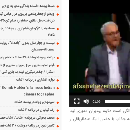
ضبط برنامه افسانه زندگی مدیا به زودی
ویدئو از جعفر پناهی بر روی مزار عباس کی
دریافت نخل طلای جشنواره فیلم کن ۲۰۲۵
مصاحبه با کارگردان فیلم”زن و بچه” در جش
۲۰۲۵
بیست و چهار سال بدون “بامداد”/ روایت
سیف اله صمدیان
برنامه برمودا دوشنبه ۲۸ اسفند با حضور ایرج حسابی
فیلم عجیب ترین سوال مهران مدیری از خانم
اسکار ! / چقدر میگیری فیلم بد بازی کنی ؟
بهاره افشاری در برنامه ۲شات
f Somik Halder’s famous Indian
cinematographer
امیرمهدی ژوله در برنامه ۲شات
01:09
رضا کیانیان در برنامه ۲ شات
گی است علاوه برمهران مدیری نیما
محمد بحرانی در برنامه ۲شات/ ۲شات فصل ۱ قسمت ۲
مه جذاب با حضور الیکا عبدالرزاقی و
کامبیز دیرباز در برنامه دوشات / ۲ شات فصل ۱ قسمت ۱