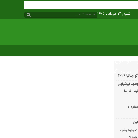
شنبه, ۱۷ مرداد , ۱۴۰۵
گوناگون
رپرتاژ آگهی
الیا ۲۰۲۶
دید ارزشیابی
 : کار ما
سفر» و
عین
شنواره ونیز،
 شود؟