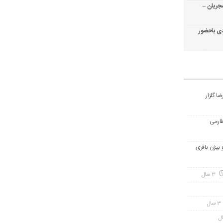
جریان –
ی باحضور
ا گلزار
طارمی
و بیژن باقری
3 سال
3 سال