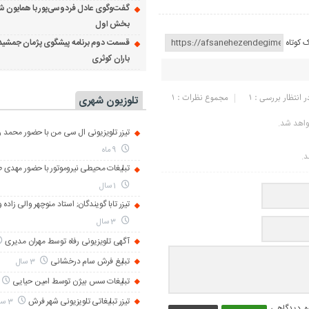
گفت‌وگوی عادل فردوسی‌پور با همایون ش
بخش اول
قسمت دوم برنامه پیشگوی پژمان جمشید
ک کوتاه
باران کوثری
ر انتظار بررسی : 1
مجموع نظرات : 1
تلوزیون شهری
واهد شد.
تیزر تلویزیونی ال سی من با حضور محمد رض
9 ماه
د.
تبلیغات محیطی نیروموتور با حضور مهدی 
1 سال
تیزر تابا گویندگان; استاد منوچهر والی زاده 
3 سال
آگهی تلویزیونی رفاه توسط مهران مدیری
تبلیغ فرش سام درخشانی
3 سال
تبلیغات سس بیژن توسط امین حیایی
تیزر تبلیغاتی تلویزیونی شهر فرش
3 سال
ره دیدگاهی