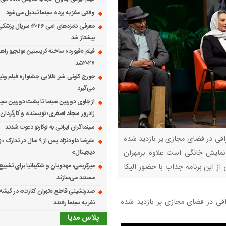
وقتی مغز به پرده سینما تبدیل می‌شود
معرفی نامزدهای امی ۲۰۲۶؛ س
پیشتاز شد
فیلم «فیورد» ساخته کریستین مونجیو راهی
۲۰۲۷شد
می‌گیرد
از جلوی دوربین سینما تا پشت دوربین سین
زادروز سجاد اصغری؛ نویسنده و کارگردان 
سینماگران ایرانی به لوکارنو دعوت شدند
اقی در فضای مجازی پر بازدید شده
علیرضا داودنژاد پس از ۹ سال در تد
نمایش خانگی است علاوه برمهران
دیجیتال»
میرکریمی، مهدویان و شکیبانیا برای تشیی
 از این برنامه جذاب با حضور الیکا
مستند می‌سازند
زاقی در فضای مجازی پر بازدید شده
نفر به سینما رفتند
پلاس مدیا