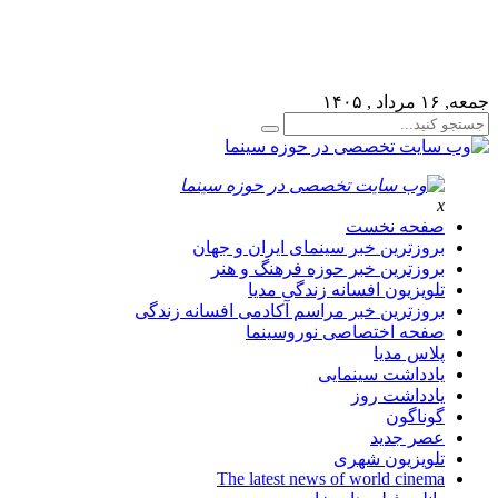
لطفا در پنل مديريتي خود به قسمت فهرست ها برويد و منوي خود 
جمعه, ۱۶ مرداد , ۱۴۰۵
x
صفحه نخست
بروزترین خبر سینمای ایران و جهان
بروزترین خبر حوزه فرهنگ و هنر
تلویزیون افسانه زندگی مدیا
بروزترین خبر مراسم آکادمی افسانه زندگی
صفحه اختصاصی نوروسینما
پلاس مدیا
یادداشت سینمایی
یادداشت روز
گوناگون
عصر جدید
تلویزیون شهری
The latest news of world cinema