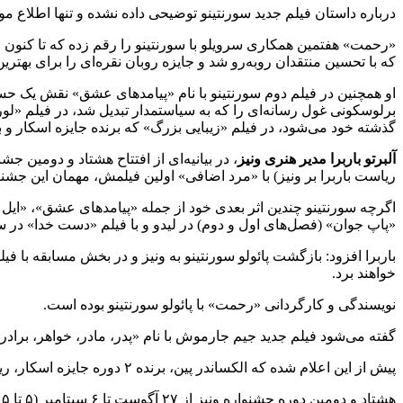
درباره داستان فیلم جدید سورنتینو توضیحی داده نشده و تنها اطلاع مو
که با تحسین منتقدان روبه‌رو شد و جایزه روبان نقره‌ای را برای بهتری
او همچنین در فیلم دوم سورنتینو با نام «پیامدهای عشق» نقش یک حسابد
برلوسکونی غول رسانه‌ای را که به سیاستمدار تبدیل شد، در فیلم «لور
گذشته خود می‌شود، در فیلم «زیبایی بزرگ» که برنده جایزه اسکار و بفتا بهترین فیلم بین‌المللی
آلبرتو باربرا مدیر هنری ونیز
ریاست باربرا بر ونیز) با «مرد اضافی» اولین فیلمش، مهمان این جشن
اگرچه سورنتینو چندین اثر بعدی خود از جمله «پیامدهای عشق»، «ایل د
«پاپ جوان» (فصل‌های اول و دوم) در لیدو و با فیلم «دست خدا» در سال ۲۰۲۱ که برنده شیر نقره‌ای و جایزه بزرگ هیئت داوران شد، تحکیم ش
باربرا افزود: بازگشت پائولو سورنتینو به ونیز و در بخش مسابقه با
خواهند برد.
نویسندگی و کارگردانی «رحمت» با پائولو سورنتینو بوده است.
گفته می‌شود فیلم جدید جیم جارموش با نام «پدر، مادر، خواهر، برادر» با ب
پیش از این اعلام شده که الکساندر پین، برنده ۲ دوره جایزه اسکار، ریاست هیئت داوران بخش رقابتی اصلی جشنواره را بر عهده خواهد داشت.
هشتاد و دومین دوره جشنواره ونیز از ۲۷ آگوست تا ۶ سپتامبر (۵ تا ۱۵ شهریور) برگزار می‌شود و فهرست نهایی حاضران این دوره ۲۲ جولای (۳۱ تیر) اعلام خواهد شد.