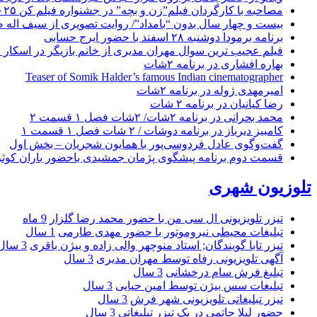
مصاحبه با کارگردان فیلم”زن و بچه” در جشنواره فیلم کن ۲۰۲۵
بیست و چهار سال بدون “بامداد”/ روایت تصویری از سیف اله 
برنامه برمودا دوشنبه ۲۸ اسفند با حضور ایرج حسابی
فیلم عجیب ترین سوال مهران مدیری از خانم بازیگر در اسکار ! 
بهاره افشاری در برنامه ۲شات
Teaser of Somik Halder’s famous Indian cinematographer
امیرمهدی ژوله در برنامه ۲شات
رضا کیانیان در برنامه ۲ شات
محمد بحرانی در برنامه ۲شات/ ۲شات فصل ۱ قسمت ۲
کامبیز دیرباز در برنامه دوشات / ۲ شات فصل ۱ قسمت ۱
گفت‌وگوی عادل فردوسی‌پور با همایون شجریان – بخش اول
قسمت دوم برنامه پیشگوی پژمان جمشیدی باحضور باران کوث
تلوزیون شهری
تیزر تلویزیونی ال سی من با حضور محمد رضا گلزار
9 ماه
تبلیغات محیطی نیروموتور با حضور مهدی طارمی
1 سال
تیزر تابا گویندگان; استاد منوچهر والی زاده و بیژن باقری
3 سال
آگهی تلویزیونی رفاه توسط مهران مدیری
3 سال
تبلیغ فرش سام درخشانی
3 سال
تبلیغات سس بیژن توسط امین حیایی
3 سال
تیزر تبلیغاتی تلویزیونی شهر فرش
3 سال
حضور لیلا حاتمی در یک تیزر تبلیغاتی
3 سال