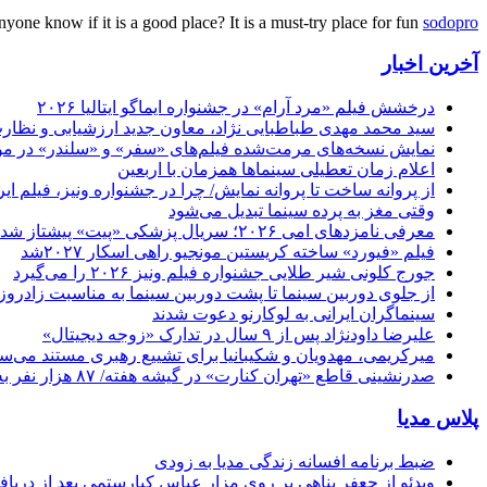
one know if it is a good place? It is a must-try place for fun
sodopro
آخرین اخبار
درخشش فیلم «مرد آرام» در جشنواره ایماگو ایتالیا ۲۰۲۶
سید محمد مهدی طباطبایی نژاد، معاون جدید ارزشیابی و نظارت
نمایش نسخه‌های مرمت‌شده فیلم‌های «سفر» و «سلندر» در مو
اعلام زمان تعطیلی سینماها همزمان با اربعین
از پروانه ساخت تا پروانه نمایش/ چرا در جشنواره ونیز، فیلم 
وقتی مغز به پرده سینما تبدیل می‌شود
معرفی نامزدهای امی ۲۰۲۶؛ سریال پزشکی «پیت» پیشتاز شد
فیلم «فیورد» ساخته کریستین مونجیو راهی اسکار ۲۰۲۷شد
جورج کلونی شیر طلایی جشنواره فیلم ونیز ۲۰۲۶ را می‌گیرد
از جلوی دوربین سینما تا پشت دوربین سینما به مناسبت زادروز
سینماگران ایرانی به لوکارنو دعوت شدند
علیرضا داودنژاد پس از ۹ سال در تدارک «زوجه دیجیتال»
میرکریمی، مهدویان و شکیبانیا برای تشییع رهبری مستند می‌سا
صدرنشینی قاطع «تهران کنارت» در گیشه هفته/ ۸۷ هزار نفر به سینما رفتند
پلاس مدیا
ضبط برنامه افسانه زندگی مدیا به زودی
ویدئو از جعفر پناهی بر روی مزار عباس کیارستمی بعد از دریافت