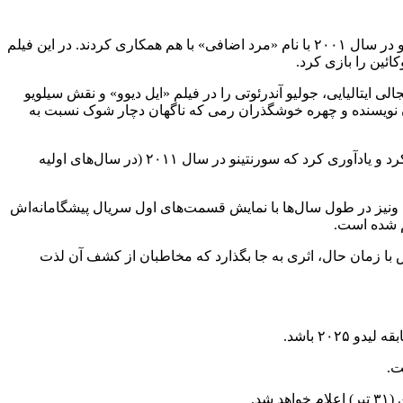
«رحمت» هفتمین همکاری سرویلو با سورنتینو را رقم زده که تا کنون ۱۰ فیلم سینمایی ساخته است. آنها اولین بار در اولین فیلم بلند سورنتینو در سال ۲۰۰۱ با نام «مرد اضافی» با هم همکاری کردند. در این فیلم
ائین را بازی کرد.
 ایتالیایی، جولیو آندرئوتی را در فیلم «ایل دیوو» و نقش سیلویو
نوان نویسنده و چهره خوشگذران رمی که ناگهان دچار شوک نسبت به
، در بیانیه‌ای از افتتاح هشتاد و دومین جشنواره بین‌المللی فیلم ونیز با فیلم جدید پائولو سورنتینو ابراز خوشحالی کرد و یادآوری کرد که سورنتینو در سال ۲۰۱۱ (در سال‌های اولیه
با ونیز در طول سال‌ها با نمایش قسمت‌های اول سریال پیشگامانه‌اش
ش با زمان حال، اثری به جا بگذارد که مخاطبان از کشف آن لذت
۲۰۲ باشد.