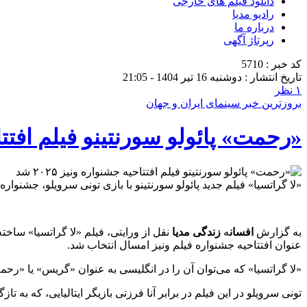
دانلود فیلم های خارجی
رادیو مدیا
درباره ما
رپرتاژ آگهی
کد خبر : 5710
تاریخ انتشار : دوشنبه 16 تیر 1404 - 21:05
۱ نظر
بروزترین خبر سینمای ایران و جهان
«رحمت» پائولو سورنتینو فیلم افتتاحیه 
«لا گراتسیا» فیلم جدید پائولو سورنتینو با بازی تونی سرویلو، جشنواره فیلم ونیز ۲۰۲۵ را ا
به گزارش
افسان
ه
زندگی مدیا
نقل از ورایتی، فیلم «لا گراتسیا» ساخته
عنوان افتتاحیه جشنواره فیلم ونیز امسال انتخاب شد.
«لا گراتسیا» که می‌توان آن را در انگلیسی به عنوان «گریس» یا «
تونی سرویلو در این فیلم در برابر آنا فرزتی بازیگر ایتالیایی، که به 