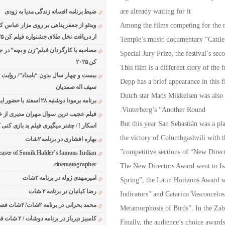
are already waiting for it
ضبط برنامه افسانه زندگی مدیا به زودی
Among the films competing for the re
ویدئو از جعفر پناهی بر روی مزار عباس ک
از دریافت نخل طلای جشنواره فیلم کن ۲۰۲۵
Temple’s music documentary “Cattl
مصاحبه با کارگردان فیلم”زن و بچه” در ج
Special Jury Prize, the festival’s s
کن ۲۰۲۵
This film is a different story of th
بیست و چهار سال بدون “بامداد”/ روایت 
Depp has a brief appearance in this f
سیف اله صمدیان
Dutch star Mads Mikkelsen was also a
برنامه برمودا دوشنبه ۲۸ اسفند با حضور ایرج حسابی
Vinterberg’s “Another Round.
فیلم عجیب ترین سوال مهران مدیری از خا
But this year San Sebastián was a pl
اسکار ! / چقدر میگیری فیلم بد بازی کنی ؟
the victory of Columbgashvili with
بهاره افشاری در برنامه ۲شات
competitive sections of “New Direct
easer of Somik Halder’s famous Indian
cinematographer
The New Directors Award went to Is
امیرمهدی ژوله در برنامه ۲شات
Spring”, the Latin Horizons Award w
رضا کیانیان در برنامه ۲ شات
Indicators” and Catarina Vasconcelos
محمد بحرانی در برنامه ۲شات/ ۲شات فصل ۱ قسمت ۲
Metamorphosis of Birds”. In the Zab
Finally, the audience’s choice awards