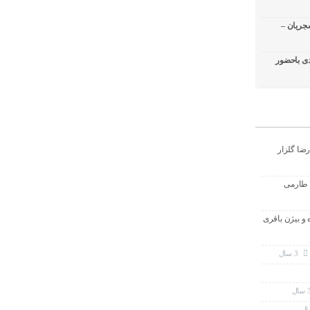
جریان –
ی باحضور
رضا گلزار
 طارمی
ه و بیژن باقری
3 سال