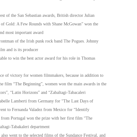
st of the San Sebastian awards, British director Julian
e of Gold: A Few Rounds with Shane McGowan” won the
econd most important award
e frontman of the Irish punk rock band The Pogues. Johnny
ilm and is its producer
ble to win the best actor award for his role in Thomas
ace of victory for women filmmakers, because in addition to
 the film “The Beginning”, women won the main awards in the
ors”, “Latin Horizons” and “Zabaltagi-Tabacaleri”
abelle Lamberti from Germany for “The Last Days of
ent to Fernanda Valadez from Mexico for “Identify
 from Portugal won the prize with her first film “The
altagi-Tabakaleri department
 also went to the selected films of the Sundance Festival, and