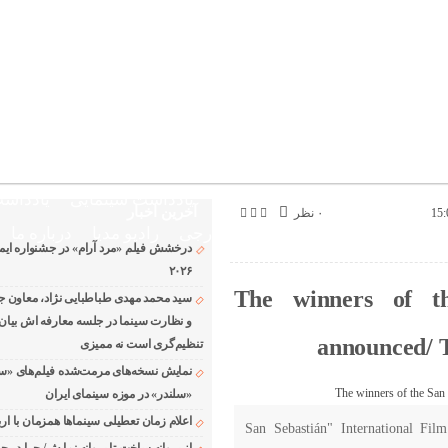
پ
د!
بروزترین خبر حوزه فرهنگ و هنر
تلویزیون افسانه زندگی مدیا
ختصاصی نوروسینما
پلاس مدیا
یادداشت سینمایی
یادداشت
آخرین اخبار
۰ نظر
The latest n
دانلود فیلم های خارجی
رادیو مدیا
درباره ما
درخشش فیلم «مرد آرام» در جشنواره ایماگو
۲۰۲۶
The winners of th
سید محمد مهدی طباطبایی نژاد، معاون جد
و نظارت سینما در جلسه معارفه اش بیان ک
announced/ T
تنظیم‌گری است نه ممیزی
نمایش نسخه‌های مرمت‌شده فیلم‌های «س
«سلندر» در موزه سینمای ایران
اعلام زمان تعطیلی سینماها همزمان با ارب
"San Sebastián" International Fi