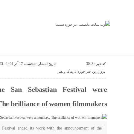
لطفا در پنل مديريتي خود به قسمت فهرست ها برويد و منوي خود را ايجاد كني
صفحه نخست
بروزترین خبر سینمای ایران و جهان
بروزترین خبر مراسم آکادمی افسانه زندگی
صفحه ا
کد خبر : 3023
تاریخ انتشار : پنجشنبه 17 آذر 1401 - 15:05
عصر جدید
تلویزیون شهری
ews of world cinema
بروزترین خبر حوزه فرهنگ و هنر
e San Sebastian Festival were
he brilliance of women filmmakers
lm Festival ended its work with the announcement of the