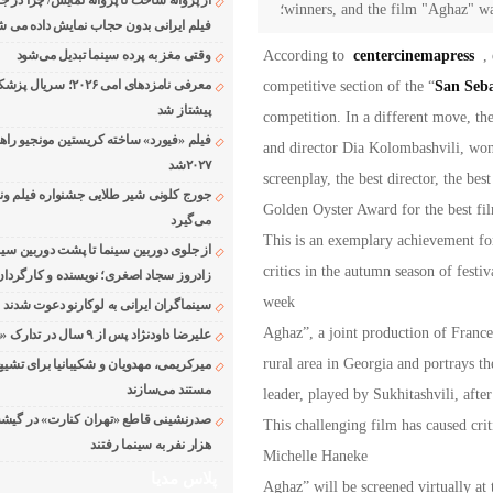
از پروانه ساخت تا پروانه نمایش/ چرا در ج
winners, and the film "Aghaz" wa؛
فیلم ایرانی بدون حجاب نمایش داده می ش
According to
centercinemapress
, q
وقتی مغز به پرده سینما تبدیل می‌شود
San Seba
competitive section of the “
معرفی نامزدهای امی ۲۰۲۶؛ 
پیشتاز شد
competition. In a different move, th
فیلم «فیورد» ساخته کریستین مونجیو راه
and director Dia Kolombashvili, won 
۲۰۲۷شد
screenplay, the best director, the best
Golden Oyster Award for the best fil
می‌گیرد
This is an exemplary achievement for
از جلوی دوربین سینما تا پشت دوربین سین
critics in the autumn season of fest
زادروز سجاد اصغری؛ نویسنده و کارگردان
week
سینماگران ایرانی به لوکارنو دعوت شدند
“Aghaz”, a joint production of Franc
علیرضا داودنژاد پس از ۹ سال در تدارک «زوجه دیجیتال»
rural area in Georgia and portrays t
میرکریمی، مهدویان و شکیبانیا برای تشیی
مستند می‌سازند
leader, played by Sukhitashvili, afte
This challenging film has caused cri
هزار نفر به سینما رفتند
Michelle Haneke
پلاس مدیا
“Aghaz” will be screened virtually a