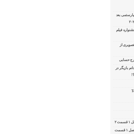
یارستمی بعد
شنواره فیلم
تصویری از
نم بازیگر در
!
T
کامبیز دیرباز در برنامه دوشات / ۲ شات فصل ۱ قسمت