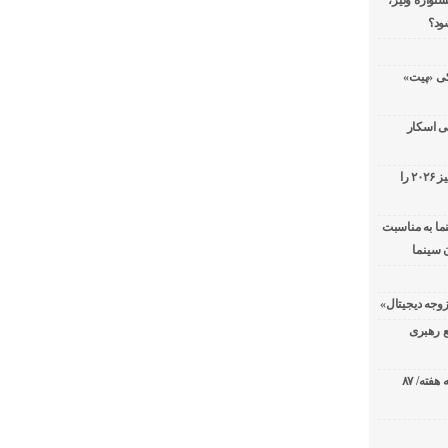
شنواره ونیز،
ود؟
سریال پزشکی «پیت»
ی اسکار
جورج کلونی شیر طلایی جشنواره فیلم ونیز ۲۰۲۶ را
ما به مناسبت
 سینما
ع رهبری
صدرنشینی قاطع «تهران کنارت» در گیشه هفته/ ۸۷