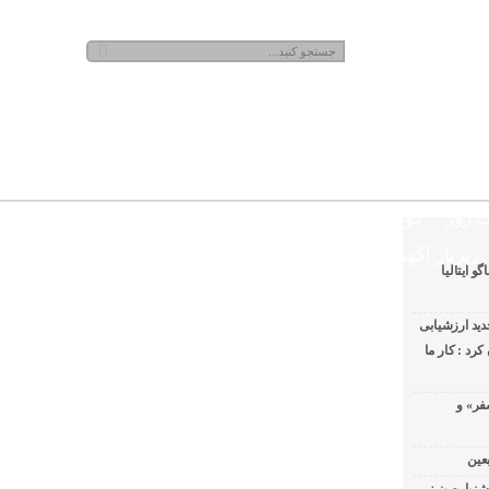
نجشنبه, ۱۵ مرداد , ۱۴۰۵
 روز
گوناگون
رپرتاژ آگهی
 ایتالیا
ید ارزشیابی
رد : کار ما
فر» و
عین