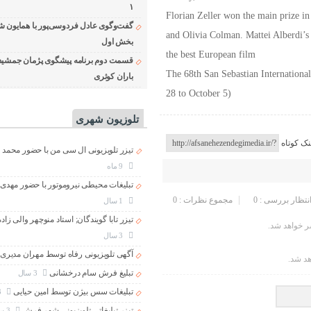
۱
Florian Zeller won the main prize in
گفت‌وگوی عادل فردوسی‌پور با همایون ش
and Olivia Colman. Mattei Alberdi’s 
بخش اول
the best European film
قسمت دوم برنامه پیشگوی پژمان جمشید
The 68th San Sebastian Internationa
باران کوثری
28 to October 5)
تلوزیون شهری
نک کوتاه
تیزر تلویزیونی ال سی من با حضور محمد 
9 ماه
تبلیغات محیطی نیروموتور با حضور مهدی
انتظار بررسی : 0
مجموع نظرات : 0
1 سال
تیزر تابا گویندگان; استاد منوچهر والی زاد
 خواهد شد.
3 سال
آگهی تلویزیونی رفاه توسط مهران مدیری
هد شد.
تبلیغ فرش سام درخشانی
3 سال
تبلیغات سس بیژن توسط امین حیایی
3 سال
تیزر تبلیغاتی تلویزیونی شهر فرش
3 سال