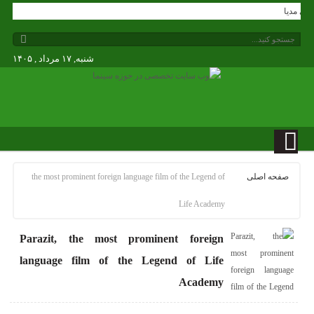
ندگی مدیا
شنبه, ۱۷ مرداد , ۱۴۰۵
صفحه اصلی
the most prominent foreign language film of the Legend of
Life Academy
Parazit, the most prominent foreign
language film of the Legend of Life
Academy