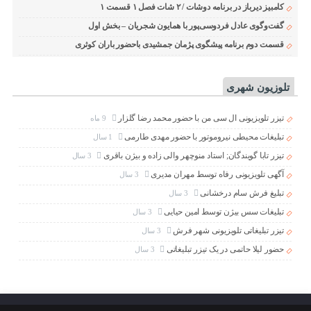
کامبیز دیرباز در برنامه دوشات / ۲ شات فصل ۱ قسمت ۱
گفت‌وگوی عادل فردوسی‌پور با همایون شجریان – بخش اول
قسمت دوم برنامه پیشگوی پژمان جمشیدی باحضور باران کوثری
تلوزیون شهری
تیزر تلویزیونی ال سی من با حضور محمد رضا گلزار
9 ماه
تبلیغات محیطی نیروموتور با حضور مهدی طارمی
1 سال
تیزر تابا گویندگان; استاد منوچهر والی زاده و بیژن باقری
3 سال
آگهی تلویزیونی رفاه توسط مهران مدیری
3 سال
تبلیغ فرش سام درخشانی
3 سال
تبلیغات سس بیژن توسط امین حیایی
3 سال
تیزر تبلیغاتی تلویزیونی شهر فرش
3 سال
حضور لیلا حاتمی در یک تیزر تبلیغاتی
3 سال