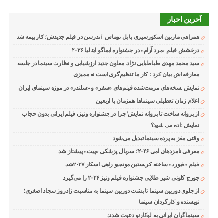
آخرین اخبار
همراهی مارتین اسکورسیزی با پل توماس ٱندرسن در فیلم جدیدش؛ کار بیمه شد
درخشش فیلم «مرد آرام» در جشنواره ایماگو ایتالیا ۲۰۲۶
سید محمد مهدی طباطبایی نژاد، معاون جدید ارزشیابی و نظارت سینما در جلسه
معارفه اش بیان کرد : کار ما تنظیم‌گری است نه ممیزی
نمایش نسخه‌های مرمت‌شده فیلم‌های «سفر» و «سلندر» در موزه سینمای ایران
اعلام زمان تعطیلی سینماها همزمان با اربعین
از پروانه ساخت تا پروانه نمایش/ چرا در جشنواره ونیز، فیلم ایرانی بدون حجاب
نمایش داده می شود؟
وقتی مغز به پرده سینما تبدیل می‌شود
معرفی نامزدهای امی ۲۰۲۶؛ سریال پزشکی «پیت» پیشتاز شد
فیلم «فیورد» ساخته کریستین مونجیو راهی اسکار ۲۰۲۷شد
جورج کلونی شیر طلایی جشنواره فیلم ونیز ۲۰۲۶ را می‌گیرد
از جلوی دوربین سینما تا پشت دوربین سینما به مناسبت زادروز سجاد اصغری؛
نویسنده و کارگردان سینما
سینماگران ایرانی به لوکارنو دعوت شدند