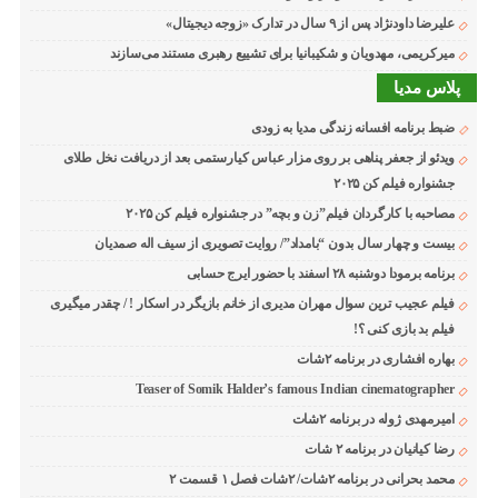
علیرضا داودنژاد پس از ۹ سال در تدارک «زوجه دیجیتال»
میرکریمی، مهدویان و شکیبانیا برای تشییع رهبری مستند می‌سازند
پلاس مدیا
ضبط برنامه افسانه زندگی مدیا به زودی
ویدئو از جعفر پناهی بر روی مزار عباس کیارستمی بعد از دریافت نخل طلای
جشنواره فیلم کن ۲۰۲۵
مصاحبه با کارگردان فیلم”زن و بچه” در جشنواره فیلم کن ۲۰۲۵
بیست و چهار سال بدون “بامداد”/ روایت تصویری از سیف اله صمدیان
برنامه برمودا دوشنبه ۲۸ اسفند با حضور ایرج حسابی
فیلم عجیب ترین سوال مهران مدیری از خانم بازیگر در اسکار ! / چقدر میگیری
فیلم بد بازی کنی ؟!
بهاره افشاری در برنامه ۲شات
Teaser of Somik Halder’s famous Indian cinematographer
امیرمهدی ژوله در برنامه ۲شات
رضا کیانیان در برنامه ۲ شات
محمد بحرانی در برنامه ۲شات/ ۲شات فصل ۱ قسمت ۲