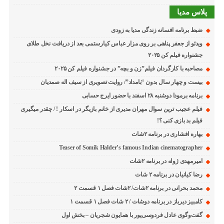
پلاس مدیا
ضبط برنامه افسانه زندگی مدیا به زودی
ویدئو از جعفر پناهی بر روی مزار عباس کیارستمی بعد از دریافت نخل طلای
جشنواره فیلم کن ۲۰۲۵
مصاحبه با کارگردان فیلم”زن و بچه” در جشنواره فیلم کن ۲۰۲۵
بیست و چهار سال بدون “بامداد”/ روایت تصویری از سیف اله صمدیان
برنامه برمودا دوشنبه ۲۸ اسفند با حضور ایرج حسابی
فیلم عجیب ترین سوال مهران مدیری از خانم بازیگر در اسکار ! / چقدر میگیری
فیلم بد بازی کنی ؟!
بهاره افشاری در برنامه ۲شات
Teaser of Somik Halder’s famous Indian cinematographer
امیرمهدی ژوله در برنامه ۲شات
رضا کیانیان در برنامه ۲ شات
محمد بحرانی در برنامه ۲شات/ ۲شات فصل ۱ قسمت ۲
کامبیز دیرباز در برنامه دوشات / ۲ شات فصل ۱ قسمت ۱
گفت‌وگوی عادل فردوسی‌پور با همایون شجریان – بخش اول