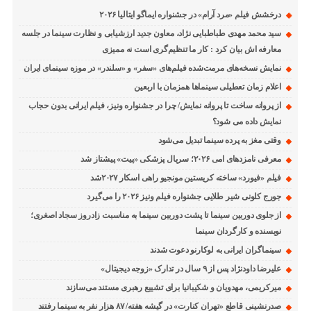
درخشش فیلم «مرد آرام» در جشنواره ایماگو ایتالیا ۲۰۲۶
سید محمد مهدی طباطبایی نژاد، معاون جدید ارزشیابی و نظارت سینما در جلسه
معارفه اش بیان کرد : کار ما تنظیم‌گری است نه ممیزی
نمایش نسخه‌های مرمت‌شده فیلم‌های «سفر» و «سلندر» در موزه سینمای ایران
اعلام زمان تعطیلی سینماها همزمان با اربعین
از پروانه ساخت تا پروانه نمایش/ چرا در جشنواره ونیز، فیلم ایرانی بدون حجاب
نمایش داده می شود؟
وقتی مغز به پرده سینما تبدیل می‌شود
معرفی نامزدهای امی ۲۰۲۶؛ سریال پزشکی «پیت» پیشتاز شد
فیلم «فیورد» ساخته کریستین مونجیو راهی اسکار ۲۰۲۷شد
جورج کلونی شیر طلایی جشنواره فیلم ونیز ۲۰۲۶ را می‌گیرد
از جلوی دوربین سینما تا پشت دوربین سینما به مناسبت زادروز سجاد اصغری؛
نویسنده و کارگردان سینما
سینماگران ایرانی به لوکارنو دعوت شدند
علیرضا داودنژاد پس از ۹ سال در تدارک «زوجه دیجیتال»
میرکریمی، مهدویان و شکیبانیا برای تشییع رهبری مستند می‌سازند
صدرنشینی قاطع «تهران کنارت» در گیشه هفته/ ۸۷ هزار نفر به سینما رفتند