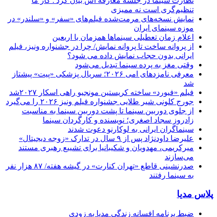
نظارت سینما در جلسه معارفه اش بیان کرد : کار ما
تنظیم‌گری است نه ممیزی
نمایش نسخه‌های مرمت‌شده فیلم‌های «سفر» و «سلندر» در
موزه سینمای ایران
اعلام زمان تعطیلی سینماها همزمان با اربعین
از پروانه ساخت تا پروانه نمایش/ چرا در جشنواره ونیز، فیلم
ایرانی بدون حجاب نمایش داده می شود؟
وقتی مغز به پرده سینما تبدیل می‌شود
معرفی نامزدهای امی ۲۰۲۶؛ سریال پزشکی «پیت» پیشتاز
شد
فیلم «فیورد» ساخته کریستین مونجیو راهی اسکار ۲۰۲۷شد
جورج کلونی شیر طلایی جشنواره فیلم ونیز ۲۰۲۶ را می‌گیرد
از جلوی دوربین سینما تا پشت دوربین سینما به مناسبت
زادروز سجاد اصغری؛ نویسنده و کارگردان سینما
سینماگران ایرانی به لوکارنو دعوت شدند
علیرضا داودنژاد پس از ۹ سال در تدارک «زوجه دیجیتال»
میرکریمی، مهدویان و شکیبانیا برای تشییع رهبری مستند
می‌سازند
صدرنشینی قاطع «تهران کنارت» در گیشه هفته/ ۸۷ هزار نفر
به سینما رفتند
پلاس مدیا
ضبط برنامه افسانه زندگی مدیا به زودی