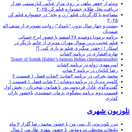
ویدئو از جعفر پناهی بر روی مزار عباس کیارستمی بعد از
دریافت نخل طلای جشنواره فیلم کن ۲۰۲۵
مصاحبه با کارگردان فیلم”زن و بچه” در جشنواره فیلم کن
۲۰۲۵
بیست و چهار سال بدون “بامداد”/ روایت تصویری از سیف اله
صمدیان
برنامه برمودا دوشنبه ۲۸ اسفند با حضور ایرج حسابی
فیلم عجیب ترین سوال مهران مدیری از خانم بازیگر در
اسکار ! / چقدر میگیری فیلم بد بازی کنی ؟!
بهاره افشاری در برنامه ۲شات
Teaser of Somik Halder’s famous Indian cinematographer
امیرمهدی ژوله در برنامه ۲شات
رضا کیانیان در برنامه ۲ شات
محمد بحرانی در برنامه ۲شات/ ۲شات فصل ۱ قسمت ۲
کامبیز دیرباز در برنامه دوشات / ۲ شات فصل ۱ قسمت ۱
گفت‌وگوی عادل فردوسی‌پور با همایون شجریان – بخش اول
قسمت دوم برنامه پیشگوی پژمان جمشیدی باحضور باران
کوثری
تلوزیون شهری
تیزر تلویزیونی ال سی من با حضور محمد رضا گلزار
9 ماه
تبلیغات محیطی نیروموتور با حضور مهدی طارمی
1 سال