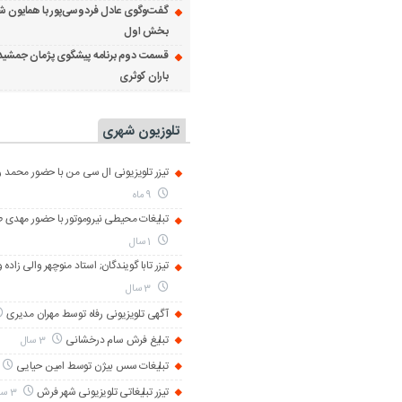
گفت‌وگوی عادل فردوسی‌پور با همایون ش
بخش اول
قسمت دوم برنامه پیشگوی پژمان جمشید
باران کوثری
تلوزیون شهری
تیزر تلویزیونی ال سی من با حضور محمد رض
9 ماه
تبلیغات محیطی نیروموتور با حضور مهدی 
1 سال
تیزر تابا گویندگان; استاد منوچهر والی زاده 
3 سال
آگهی تلویزیونی رفاه توسط مهران مدیری
تبلیغ فرش سام درخشانی
3 سال
تبلیغات سس بیژن توسط امین حیایی
تیزر تبلیغاتی تلویزیونی شهر فرش
3 سال