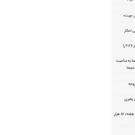
ریال پزشکی «پیت»
 اسکار
جورج کلونی شیر طلایی جشنواره فیلم ونیز ۲۰۲۶ را
ما به مناسبت
سینما
ارک «زوجه
ع رهبری
صدرنشینی قاطع «تهران کنارت» در گیشه هفته/ ۸۷ هزار