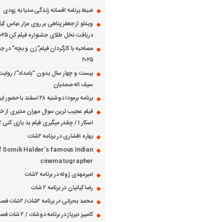
ضبط برنامه افسانه زندگی مدیا به زودی
ویدئو از جعفر پناهی بر روی مزار عباس کی
دریافت نخل طلای جشنواره فیلم کن ۲۰۲۵
مصاحبه با کارگردان فیلم”زن و بچه” در جش
۲۰۲۵
بیست و چهار سال بدون “بامداد”/ روایت
سیف اله صمدیان
برنامه برمودا دوشنبه ۲۸ اسفند با حضور ایرج حسابی
فیلم عجیب ترین سوال مهران مدیری از خانم
اسکار ! / چقدر میگیری فیلم بد بازی کنی ؟
بهاره افشاری در برنامه ۲شات
f Somik Halder’s famous Indian
cinematographer
امیرمهدی ژوله در برنامه ۲شات
رضا کیانیان در برنامه ۲ شات
محمد بحرانی در برنامه ۲شات/ ۲شات فصل ۱ قسمت ۲
کامبیز دیرباز در برنامه دوشات / ۲ شات فصل ۱ قسمت ۱