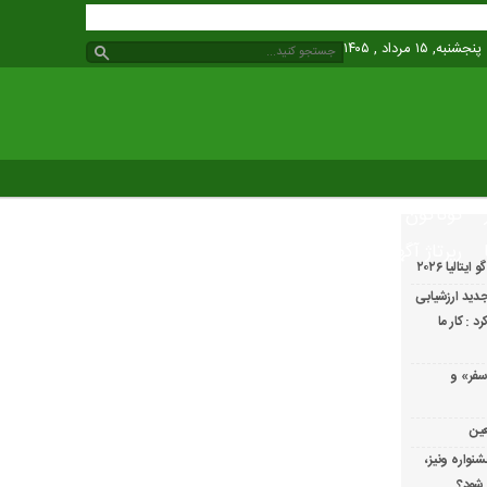
پنجشنبه, ۱۵ مرداد , ۱۴۰۵
گوناگون
رپرتاژ آگهی
الیا ۲۰۲۶
دید ارزشیابی
 : کار ما
سفر» و
عین
شنواره ونیز،
 شود؟