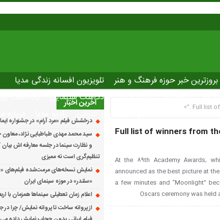
بروزترین خبر حوزه فرهنگ و هنر
تلویزیون افسانه زندگی مدیا
صاصی نوروسینما
پلاس مدیا
یادداشت سینمایی
یادداشت روز
آخرین اخبار
Full list 
The latest ne
دانلود فیلم های خارجی
رادیو مدیا
درباره ما
درخشش فیلم «مرد آرام» در جشنواره ایماگو ایت
Full list of winners from 
سید محمد مهدی طباطبایی نژاد، معاون ج
و نظارت سینما در جلسه معارفه اش بیان کرد
تنظیم‌گری است نه ممیزی
At the 89th Academy Awards, whi
نمایش نسخه‌های مرمت‌شده فیلم‌های «
announced as the best picture at the
«سلندر» در موزه سینمای ایران
a few minutes and “Moonlight” bec
Oscars ceremony was held a
اعلام زمان تعطیلی سینماها همزمان با ارب
از پروانه ساخت تا پروانه نمایش/ چرا در ج
فیلم ایرانی بدون حجاب نمایش داده می