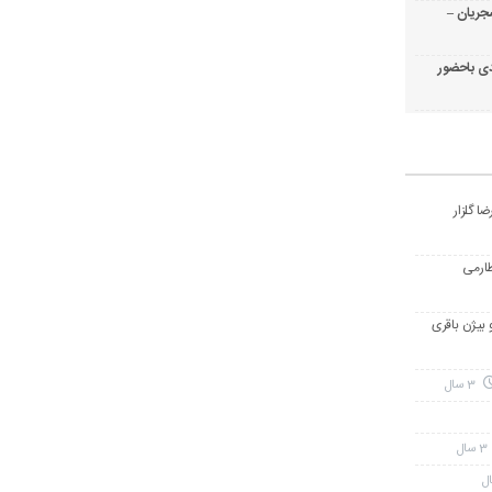
جریان –
ی باحضور
ا گلزار
طارمی
و بیژن باقری
3 سال
3 سال