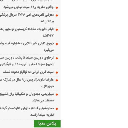
وقتی مغز به پرده سینما تبدیل می‌شود
معرفی نامزدهای امی ۲۰۲۶؛ س
پیشتاز شد
فیلم «فیورد» ساخته کریستین مونجیو راهی
۲۰۲۷شد
می‌گیرد
از جلوی دوربین سینما تا پشت دوربین سین
زادروز سجاد اصغری؛ نویسنده و کارگردان 
سینماگران ایرانی به لوکارنو دعوت شدند
علیرضا داودنژاد پس از ۹ سال در تد
دیجیتال»
میرکریمی، مهدویان و شکیبانیا برای تشیی
مستند می‌سازند
نفر به سینما رفتند
پلاس مدیا