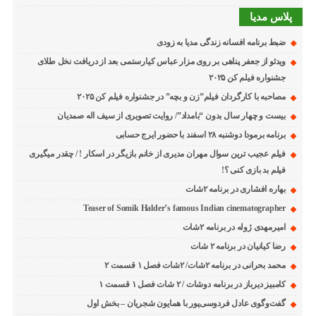
پلاس مدیا
ضبط برنامه افسانه زندگی مدیا به زودی
ویدئو از جعفر پناهی بر روی مزار عباس کیارستمی بعد از دریافت نخل طلای
جشنواره فیلم کن ۲۰۲۵
مصاحبه با کارگردان فیلم”زن و بچه” در جشنواره فیلم کن ۲۰۲۵
بیست و چهار سال بدون “بامداد”/ روایت تصویری از سیف اله صمدیان
برنامه برمودا دوشنبه ۲۸ اسفند با حضور ایرج حسابی
فیلم عجیب ترین سوال مهران مدیری از خانم بازیگر در اسکار ! / چقدر میگیری
فیلم بد بازی کنی ؟!
بهاره افشاری در برنامه ۲شات
Teaser of Somik Halder’s famous Indian cinematographer
امیرمهدی ژوله در برنامه ۲شات
رضا کیانیان در برنامه ۲ شات
محمد بحرانی در برنامه ۲شات/ ۲شات فصل ۱ قسمت ۲
کامبیز دیرباز در برنامه دوشات / ۲ شات فصل ۱ قسمت ۱
گفت‌وگوی عادل فردوسی‌پور با همایون شجریان – بخش اول