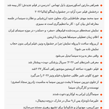
همراهی مارتین اسکورسیزی با پل توماس ٱندرسن در فیلم جدیدش؛ کار بیمه شد
درخشش فیلم «مرد آرام» در جشنواره ایماگو ایتالیا ۲۰۲۶
سید محمد مهدی طباطبایی نژاد، معاون جدید ارزشیابی و نظارت سینما در جلسه
معارفه اش بیان کرد : کار ما تنظیم‌گری است نه ممیزی
نمایش نسخه‌های مرمت‌شده فیلم‌های «سفر» و «سلندر» در موزه سینمای ایران
اعلام زمان تعطیلی سینماها همزمان با اربعین
از پروانه ساخت تا پروانه نمایش/ چرا در جشنواره ونیز، فیلم ایرانی بدون حجاب
نمایش داده می شود؟
وقتی مغز به پرده سینما تبدیل می‌شود
معرفی نامزدهای امی ۲۰۲۶؛ سریال پزشکی «پیت» پیشتاز شد
فیلم «فیورد» ساخته کریستین مونجیو راهی اسکار ۲۰۲۷شد
جورج کلونی شیر طلایی جشنواره فیلم ونیز ۲۰۲۶ را می‌گیرد
از جلوی دوربین سینما تا پشت دوربین سینما به مناسبت زادروز سجاد اصغری؛
نویسنده و کارگردان سینما
سینماگران ایرانی به لوکارنو دعوت شدند
علیرضا داودنژاد پس از ۹ سال در تدارک «زوجه دیجیتال»
میرکریمی، مهدویان و شکیبانیا برای تشییع رهبری مستند می‌سازند