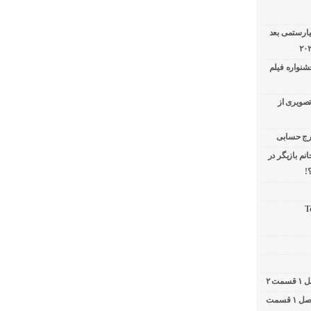
یارستمی بعد
شنواره فیلم
تصویری از
نم بازیگر در
!
T
کامبیز دیرباز در برنامه دوشات / ۲ شات فصل ۱ قسمت