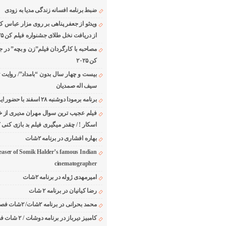
ضبط برنامه افسانه زندگی مدیا به زودی
ویدئو از جعفر پناهی بر روی مزار عباس ک
از دریافت نخل طلای جشنواره فیلم کن ۲۰۲۵
مصاحبه با کارگردان فیلم”زن و بچه” در ج
کن ۲۰۲۵
بیست و چهار سال بدون “بامداد”/ روایت 
سیف اله صمدیان
برنامه برمودا دوشنبه ۲۸ اسفند با حضور ایرج حسابی
فیلم عجیب ترین سوال مهران مدیری از خا
اسکار ! / چقدر میگیری فیلم بد بازی کنی ؟
بهاره افشاری در برنامه ۲شات
easer of Somik Halder’s famous Indian
cinematographer
امیرمهدی ژوله در برنامه ۲شات
رضا کیانیان در برنامه ۲ شات
محمد بحرانی در برنامه ۲شات/ ۲شات فصل ۱ قسمت ۲