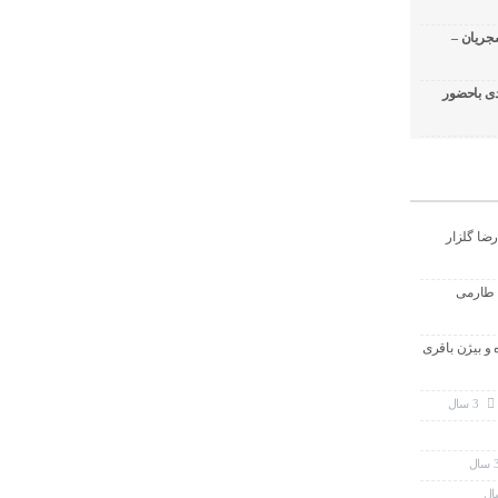
جریان –
ی باحضور
رضا گلزار
 طارمی
ه و بیژن باقری
3 سال