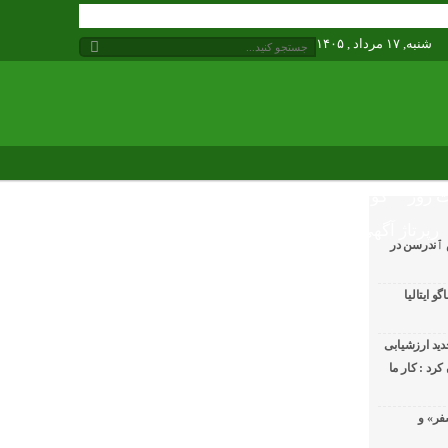
شنبه, ۱۷ مرداد , ۱۴۰۵
 روز
گوناگون
رپرتاژ آگهی
 ٱندرسن در
 ایتالیا
ید ارزشیابی
رد : کار ما
فر» و