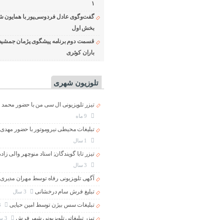
۱
گفت‌وگوی عادل فردوسی‌پور با همایون ش
بخش اول
قسمت دوم برنامه پیشگوی پژمان جمشید
باران کوثری
تلوزیون شهری
تیزر تلویزیونی ال سی من با حضور محمد 
9 ماه
تبلیغات محیطی نیروموتور با حضور مهدی
1 سال
تیزر تابا گویندگان; استاد منوچهر والی زاد
3 سال
آگهی تلویزیونی رفاه توسط مهران مدیری
تبلیغ فرش سام درخشانی
3 سال
تبلیغات سس بیژن توسط امین حیایی
3 سال
تیزر تبلیغاتی تلویزیونی شهر فرش
3 سال