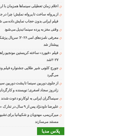
اعلام زمان تعطیلی سینماها همزمان با ارب
از پروانه ساخت تا پروانه نمایش/ چرا در ج
فیلم ایرانی بدون حجاب نمایش داده می ش
وقتی مغز به پرده سینما تبدیل می‌شود
معرفی نامزدهای امی ۲۰۲۶؛ 
پیشتاز شد
فیلم «فیورد» ساخته کریستین مونجیو راه
۲۰۲۷شد
می‌گیرد
از جلوی دوربین سینما تا پشت دوربین سین
زادروز سجاد اصغری؛ نویسنده و کارگردان
سینماگران ایرانی به لوکارنو دعوت شدند
علیرضا داودنژاد پس از ۹ سال در تدارک «زوجه دیجیتال»
میرکریمی، مهدویان و شکیبانیا برای تشیی
مستند می‌سازند
پلاس مدیا