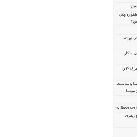
عین
شنواره ونیز،
ود؟
سریال پزشکی «پیت»
ی اسکار
جورج کلونی شیر طلایی جشنواره فیلم ونیز ۲۰۲۶ را
ما به مناسبت
 سینما
ع رهبری