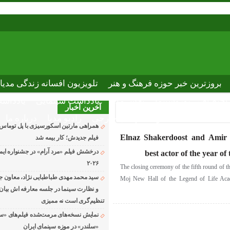
بروزترین خبر حوزه فرهنگ و هنر
تلویزیون افسانه زندگی مدیا
ختصاصی نوروسینما
پلاس مدیا
یادداشت سینمایی
یادداشت
آخرین اخبار
The latest n
دانلود فیلم های خارجی
رادیو مدیا
درباره ما
همراهی مارتین اسکورسیزی با پل توماس
Elnaz Shakerdoost and Amir 
فیلم جدیدش؛ کار بیمه شد
درخشش فیلم «مرد آرام» در جشنواره ایماگو
best actor of the year o
۲۰۲۶
The closing ceremony of the fifth round of 
سید محمد مهدی طباطبایی نژاد، معاون جد
Moj New Hall of the Legend of Life Aca
و نظارت سینما در جلسه معارفه اش بیان ک
تنظیم‌گری است نه ممیزی
نمایش نسخه‌های مرمت‌شده فیلم‌های «س
«سلندر» در موزه سینمای ایران