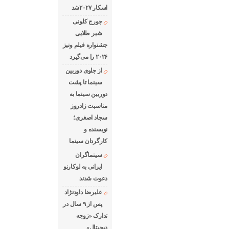
اسکار ۲۰۲۷شد
جورج کلونی
شیر طلایی
جشنواره فیلم ونیز
۲۰۲۶ را می‌گیرد
از جلوی دوربین
سینما تا پشت
دوربین سینما به
مناسبت زادروز
سجاد اصغری؛
نویسنده و
کارگردان سینما
سینماگران
ایرانی به لوکارنو
دعوت شدند
علیرضا داودنژاد
پس از ۹ سال در
تدارک «زوجه
دیجیتال»