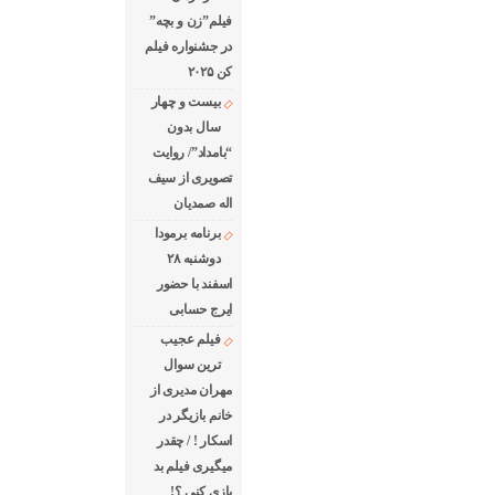
فیلم”زن و بچه”
در جشنواره فیلم
کن ۲۰۲۵
بیست و چهار
سال بدون
“بامداد”/ روایت
تصویری از سیف
اله صمدیان
برنامه برمودا
دوشنبه ۲۸
اسفند با حضور
ایرج حسابی
فیلم عجیب
ترین سوال
مهران مدیری از
خانم بازیگر در
اسکار ! / چقدر
میگیری فیلم بد
بازی کنی ؟!