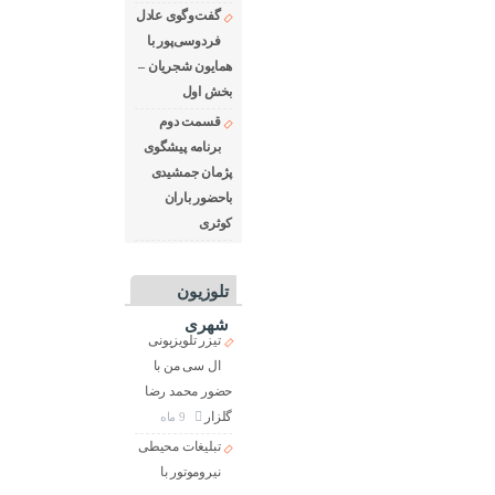
گفت‌وگوی عادل
فردوسی‌پور با
همایون شجریان –
بخش اول
قسمت دوم
برنامه پیشگوی
پژمان جمشیدی
باحضور باران
کوثری
تلوزیون
شهری
تیزر تلویزیونی
ال سی من با
حضور محمد رضا
گلزار
9 ماه
تبلیغات محیطی
نیروموتور با