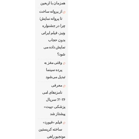
همزمان با اربعین
از پروانه ساخت
تا پروانه نمایش/
چرا در جشنواره
ونیز، فیلم ایرانی
بدون حجاب
نمایش داده می
شود؟
وقتی مغز به
پرده سینما
تبدیل می‌شود
معرفی
نامزدهای امی
۲۰۲۶؛ سریال
پزشکی «پیت»
پیشتاز شد
فیلم «فیورد»
ساخته کریستین
مونجیو راهی