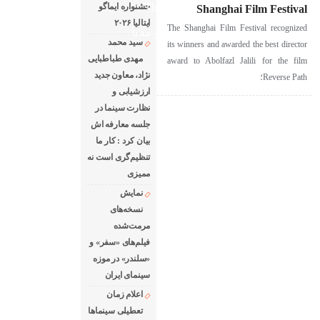
The latest news of world cinema
جشنواره ایماگو
Shanghai Film Festival
ایتالیا ۲۰۲۶
The Shanghai Film Festival recognized
دانلود فیلم های خارجی
رادیو مدیا
سید محمد
its winners and awarded the best director
درباره ما
رپرتاژ آگهی
مهدی طباطبایی
award to Abolfazl Jalili for the film
نژاد، معاون جدید
Reverse Path؛
ارزشیابی و
نظارت سینما در
جلسه معارفه اش
بیان کرد : کار ما
تنظیم‌گری است نه
ممیزی
نمایش
نسخه‌های
مرمت‌شده
فیلم‌های «سفر» و
«سلندر» در موزه
سینمای ایران
اعلام زمان
تعطیلی سینماها