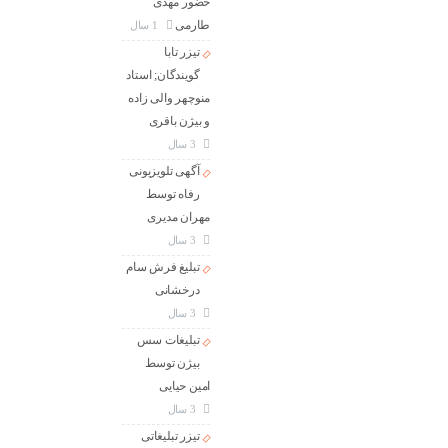
حضور مهدی
طارمی
1 سال
تیزر تابا
گویندگان; استاد
منوچهر والی زاده
و بیژن باقری
3 سال
آگهی تلویزیونی
رفاه توسط
مهران مدیری
3 سال
تبلیغ فرش سام
درخشانی
3 سال
تبلیغات سس
بیژن توسط
امین حیایی
3 سال
تیزر تبلیغاتی