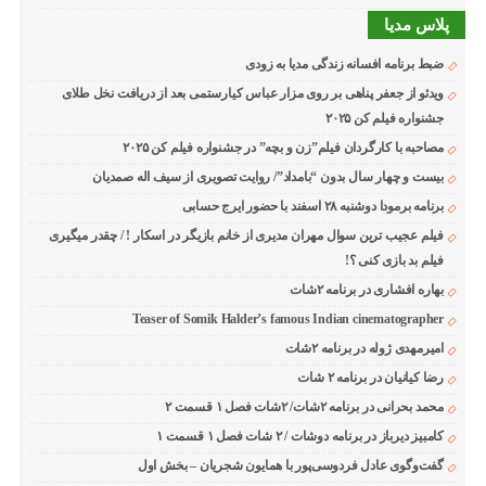
پلاس مدیا
ضبط برنامه افسانه زندگی مدیا به زودی
ویدئو از جعفر پناهی بر روی مزار عباس کیارستمی بعد از دریافت نخل طلای
جشنواره فیلم کن ۲۰۲۵
مصاحبه با کارگردان فیلم”زن و بچه” در جشنواره فیلم کن ۲۰۲۵
بیست و چهار سال بدون “بامداد”/ روایت تصویری از سیف اله صمدیان
برنامه برمودا دوشنبه ۲۸ اسفند با حضور ایرج حسابی
فیلم عجیب ترین سوال مهران مدیری از خانم بازیگر در اسکار ! / چقدر میگیری
فیلم بد بازی کنی ؟!
بهاره افشاری در برنامه ۲شات
Teaser of Somik Halder’s famous Indian cinematographer
امیرمهدی ژوله در برنامه ۲شات
رضا کیانیان در برنامه ۲ شات
محمد بحرانی در برنامه ۲شات/ ۲شات فصل ۱ قسمت ۲
کامبیز دیرباز در برنامه دوشات / ۲ شات فصل ۱ قسمت ۱
گفت‌وگوی عادل فردوسی‌پور با همایون شجریان – بخش اول