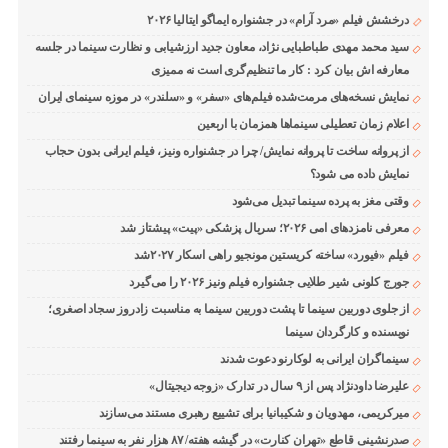
درخشش فیلم «مرد آرام» در جشنواره ایماگو ایتالیا ۲۰۲۶
سید محمد مهدی طباطبایی نژاد، معاون جدید ارزشیابی و نظارت سینما در جلسه
معارفه اش بیان کرد : کار ما تنظیم‌گری است نه ممیزی
نمایش نسخه‌های مرمت‌شده فیلم‌های «سفر» و «سلندر» در موزه سینمای ایران
اعلام زمان تعطیلی سینماها همزمان با اربعین
از پروانه ساخت تا پروانه نمایش/ چرا در جشنواره ونیز، فیلم ایرانی بدون حجاب
نمایش داده می شود؟
وقتی مغز به پرده سینما تبدیل می‌شود
معرفی نامزدهای امی ۲۰۲۶؛ سریال پزشکی «پیت» پیشتاز شد
فیلم «فیورد» ساخته کریستین مونجیو راهی اسکار ۲۰۲۷شد
جورج کلونی شیر طلایی جشنواره فیلم ونیز ۲۰۲۶ را می‌گیرد
از جلوی دوربین سینما تا پشت دوربین سینما به مناسبت زادروز سجاد اصغری؛
نویسنده و کارگردان سینما
سینماگران ایرانی به لوکارنو دعوت شدند
علیرضا داودنژاد پس از ۹ سال در تدارک «زوجه دیجیتال»
میرکریمی، مهدویان و شکیبانیا برای تشییع رهبری مستند می‌سازند
صدرنشینی قاطع «تهران کنارت» در گیشه هفته/ ۸۷ هزار نفر به سینما رفتند