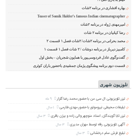
بهاره افشاری در برنامه ۲شات
Teaser of Somik Halder’s famous Indian cinematographer
امیرمهدی ژوله در برنامه ۲شات
رضا کیانیان در برنامه ۲ شات
محمد بحرانی در برنامه ۲شات/ ۲شات فصل ۱ قسمت ۲
کامبیز دیرباز در برنامه دوشات / ۲ شات فصل ۱ قسمت ۱
گفت‌وگوی عادل فردوسی‌پور با همایون شجریان – بخش اول
قسمت دوم برنامه پیشگوی پژمان جمشیدی باحضور باران کوثری
تلوزیون شهری
تیزر تلویزیونی ال سی من با حضور محمد رضا گلزار
9 ماه
تبلیغات محیطی نیروموتور با حضور مهدی طارمی
1 سال
تیزر تابا گویندگان; استاد منوچهر والی زاده و بیژن باقری
3 سال
آگهی تلویزیونی رفاه توسط مهران مدیری
3 سال
تبلیغ فرش سام درخشانی
3 سال