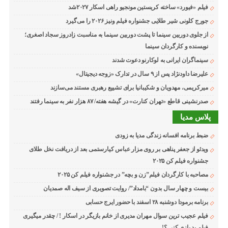
فیلم «فیورد» ساخته کریستین مونجیو راهی اسکار ۲۰۲۷شد
جورج کلونی شیر طلایی جشنواره فیلم ونیز ۲۰۲۶ را می‌گیرد
از جلوی دوربین سینما تا پشت دوربین سینما به مناسبت زادروز سجاد اصغری؛
نویسنده و کارگردان سینما
سینماگران ایرانی به لوکارنو دعوت شدند
علیرضا داودنژاد پس از ۹ سال در تدارک «زوجه دیجیتال»
میرکریمی، مهدویان و شکیبانیا برای تشییع رهبری مستند می‌سازند
صدرنشینی قاطع «تهران کنارت» در گیشه هفته/ ۸۷ هزار نفر به سینما رفتند
پلاس مدیا
ضبط برنامه افسانه زندگی مدیا به زودی
ویدئو از جعفر پناهی بر روی مزار عباس کیارستمی بعد از دریافت نخل طلای
جشنواره فیلم کن ۲۰۲۵
مصاحبه با کارگردان فیلم”زن و بچه” در جشنواره فیلم کن ۲۰۲۵
بیست و چهار سال بدون “بامداد”/ روایت تصویری از سیف اله صمدیان
برنامه برمودا دوشنبه ۲۸ اسفند با حضور ایرج حسابی
فیلم عجیب ترین سوال مهران مدیری از خانم بازیگر در اسکار ! / چقدر میگیری
فیلم بد بازی کنی ؟!